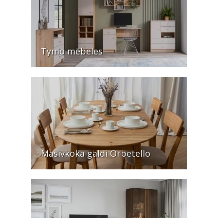
Tymo mēbeles
Masīvkoka galdi Orbetello