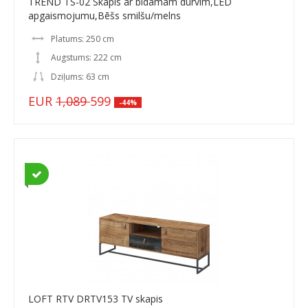
TREND TS-02 Skapis ar bīdāmām durvīm,LED
apgaismojumu,Bēšs smilšu/melns
Platums: 250 cm
Augstums: 222 cm
Dziļums: 63 cm
EUR
1,089
599
-44%
LOFT RTV DRTV153 TV skapis