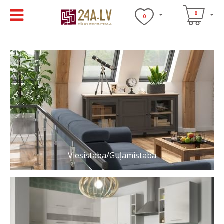
0
0
Viesistaba/Guļamistaba