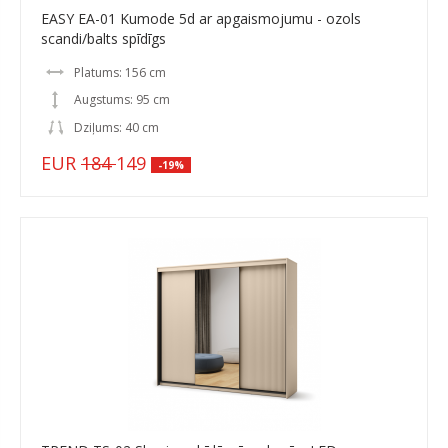
EASY EA-01 Kumode 5d ar apgaismojumu - ozols
scandi/balts spīdīgs
Platums: 156 cm
Augstums: 95 cm
Dziļums: 40 cm
EUR
184
149
-19%