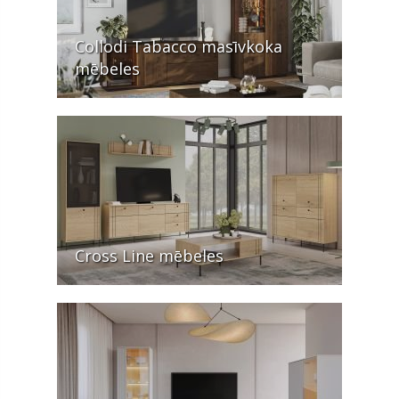
Collodi Tabacco masīvkoka
mēbeles
Cross Line mēbeles