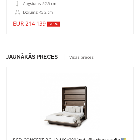
Augstums: 52.5 cm
Dziļums: 45.2 cm
EUR
214
139
-35%
JAUNĀKĀS PRECES
Visas preces
BED-CONCEPT BC-12 160x200 Vertikāla sienas gulta