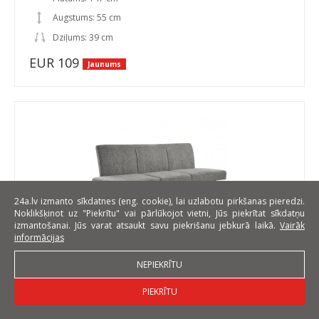
Augstums: 55 cm
Dziļums: 39 cm
EUR 109
Jaunums
24a.lv izmanto sīkdatnes (eng. cookie), lai uzlabotu pirkšanas pieredzi.
Noklikšķinot uz "Piekrītu" vai pārlūkojot vietni, Jūs piekrītat sīkdatņu
izmantošanai. Jūs varat atsaukt savu piekrišanu jebkurā laikā.
Vairāk
informācijas
NEPIEKRĪTU
Velto Virtuves sols,Raven 7
Platums: 164 cm
PIEKRĪTU
Augstums: 50-84 cm