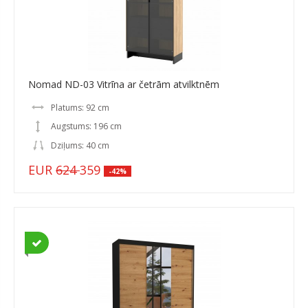
Nomad ND-03 Vitrīna ar četrām atvilktnēm
Platums: 92 cm
Augstums: 196 cm
Dziļums: 40 cm
EUR
624
359
-42%