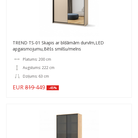
TREND TS-01 Skapis ar bīdāmām durvīm,LED
apgaismojumu,Bēšs smilšu/melns
Platums: 200 cm
Augstums: 222 cm
Dziļums: 63 cm
EUR
819
449
-45%