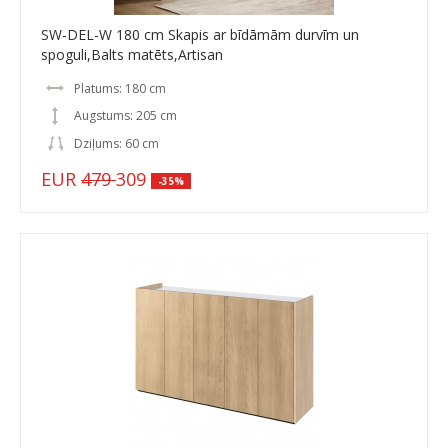
SW-DEL-W 180 cm Skapis ar bīdāmām durvīm un
spoguli,Balts matēts,Artisan
Platums: 180 cm
Augstums: 205 cm
Dziļums: 60 cm
EUR
479
309
-35%