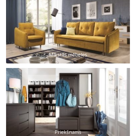
Mīkstās mēbeles
Priekšnams