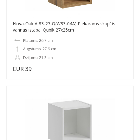
Nova-Oak A 83-27-Q(W83-04A) Piekarams skapītis
vannas istabai Qubik 27x25cm
Platums: 26.7 cm
Augstums: 27.9 cm
Dziļums: 21.3 cm
EUR 39