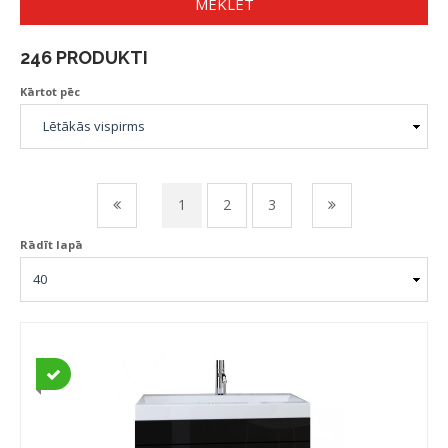
MEKLĒT
246 PRODUKTI
Kārtot pēc
1
2
3
Rādīt lapā