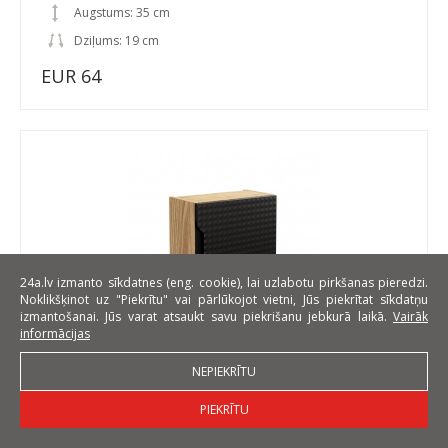
Augstums: 35 cm
Dziļums: 19 cm
EUR 64
24a.lv izmanto sīkdatnes (eng. cookie), lai uzlabotu pirkšanas pieredzi.
Noklikšķinot uz "Piekrītu" vai pārlūkojot vietni, Jūs piekrītat sīkdatņu
izmantošanai. Jūs varat atsaukt savu piekrišanu jebkurā laikā.
Vairāk
informācijas
Luxor Black 83-35-1DQ Piekarams augšējais skapītis
NEPIEKRĪTU
vannas istabai
PIEKRĪTU
Platums: 35 cm
Augstums: 35 cm