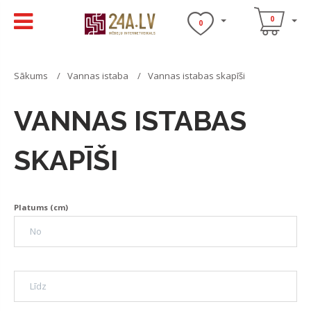
0
0
Sākums
Vannas istaba
Vannas istabas skapīši
VANNAS ISTABAS
SKAPĪŠI
Platums (cm)