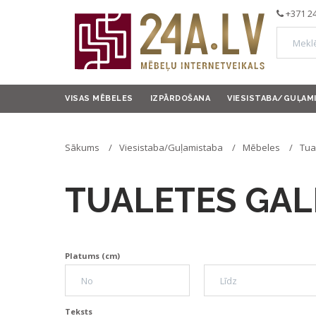
+371 2
VISAS MĒBELES
IZPĀRDOŠANA
VIESISTABA/GUĻAM
Sākums
Viesistaba/Guļamistaba
Mēbeles
Tua
TUALETES GAL
Platums (cm)
Teksts