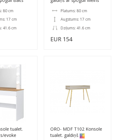
poguli Balts
galdiņš ar spoguli Melns
s: 80 cm
Platums: 80 cm
ms: 17 cm
Augstums: 17 cm
: 41.6 cm
Dziļums: 41.6 cm
EUR 154
ole tualet.
ORO- MDF T102 Konsole
ts/evoke
tualet. galdiņš