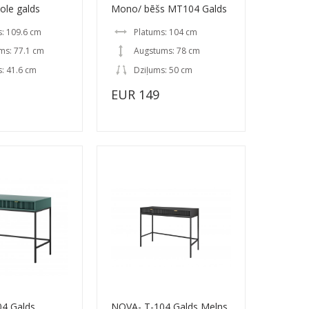
ole galds
Mono/ bēšs MT104 Galds
: 109.6 cm
Platums: 104 cm
ms: 77.1 cm
Augstums: 78 cm
: 41.6 cm
Dziļums: 50 cm
EUR 149
4 Galds
NOVA- T-104 Galds Melns