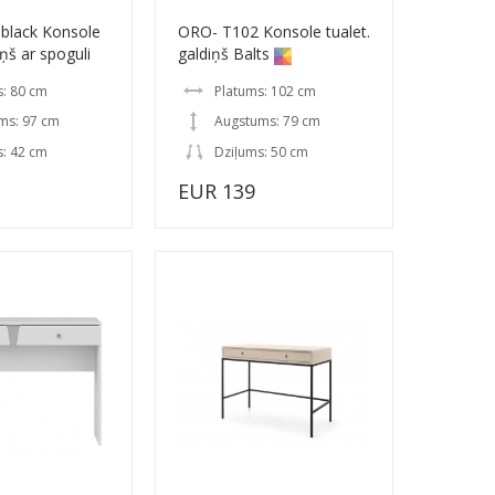
black Konsole
ORO- T102 Konsole tualet.
iņš ar spoguli
galdiņš Balts
s: 80 cm
Platums: 102 cm
ms: 97 cm
Augstums: 79 cm
s: 42 cm
Dziļums: 50 cm
EUR 139