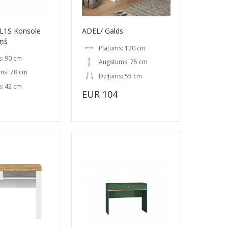
L1S Konsole
ADEL/ Galds
iņš
Platums: 120 cm
s: 90 cm
Augstums: 75 cm
ms: 78 cm
Dziļums: 55 cm
s: 42 cm
EUR 104