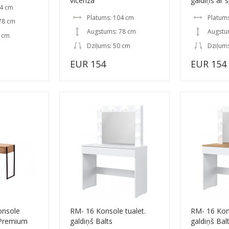
vicenza
galdiņš ar s
04 cm
Platums: 104 cm
Platum
78 cm
Augstums: 78 cm
Augstu
0 cm
Dziļums: 50 cm
Dziļums
EUR 154
EUR 154
onsole
RM- 16 Konsole tualet.
RM- 16 Kons
š Premium
galdiņš Balts
galdiņš Bal