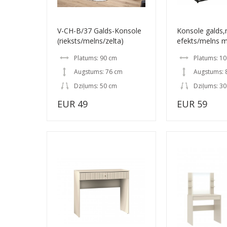
V-CH-B/37 Galds-Konsole
Konsole galds
(rieksts/melns/zelta)
efekts/melns m
Platums: 90 cm
Platums: 1
Augstums: 76 cm
Augstums: 
Dziļums: 50 cm
Dziļums: 3
EUR 49
EUR 59