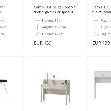
9/11
Camis TOL beige Konsole
Camis TOL 
ņš
tualet. galdiņš ar spoguli
tualet. gald
14 cm
Platums: 80 cm
Platum
86 cm
Augstums: 97 cm
Augstu
1 cm
Dziļums: 42 cm
Dziļum
EUR 139
EUR 139