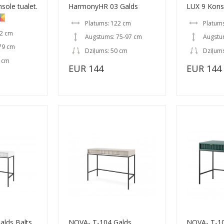
ole tualet.
HarmonyHR 03 Galds
LUX 9 Kons
Platums: 122 cm
Platums
02 cm
Augstums: 75-97 cm
Augstu
79 cm
Dziļums: 50 cm
Dziļums
0 cm
EUR 144
EUR 144
alds Balts
NOVA- T-104 Galds
NOVA- T-10