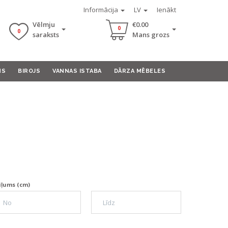
Informācija
LV
Ienākt
Vēlmju
€0.00
0
0
saraksts
Mans grozs
MS
BIROJS
VANNAS ISTABA
DĀRZA MĒBELES
iļums (cm)