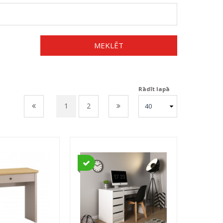
MEKLĒT
Rādīt lapā
1
2