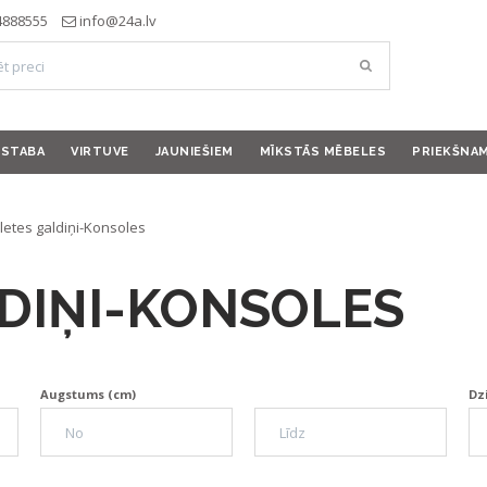
4888555
info@24a.lv
ISTABA
VIRTUVE
JAUNIEŠIEM
MĪKSTĀS MĒBELES
PRIEKŠNA
letes galdiņi-Konsoles
DIŅI-KONSOLES
Augstums (cm)
Dz