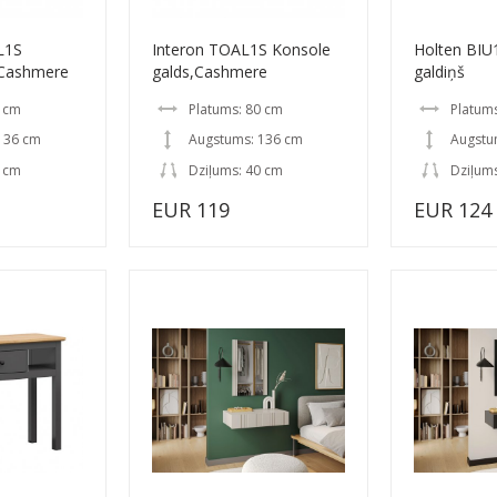
L1S
Interon TOAL1S Konsole
Holten BIU
,Cashmere
galds,Cashmere
galdiņš
0 cm
Platums: 80 cm
Platums
136 cm
Augstums: 136 cm
Augstu
0 cm
Dziļums: 40 cm
Dziļum
EUR 119
EUR 124