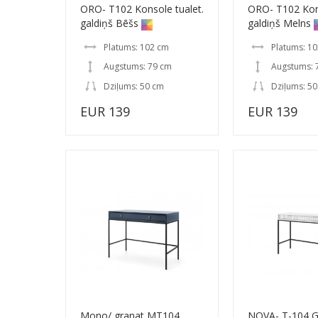
ORO- T102 Konsole tualet.
ORO- T102 Kons
galdiņš Bēšs
galdiņš Melns
Platums: 102 cm
Platums: 1
Augstums: 79 cm
Augstums: 
Dziļums: 50 cm
Dziļums: 5
EUR 139
EUR 139
Mono/ granat MT104
NOVA- T-104 G