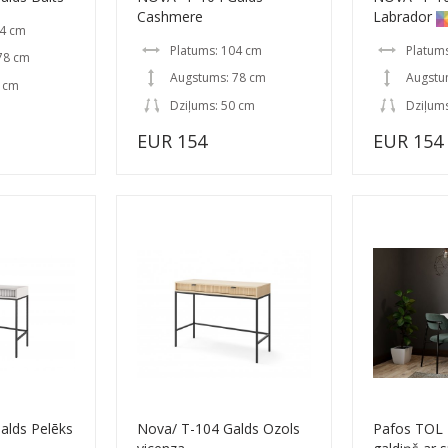
Cashmere
Labrador
04 cm
Platums: 104 cm
Platum
78 cm
Augstums: 78 cm
Augstu
0 cm
Dziļums: 50 cm
Dziļum
EUR 154
EUR 154
alds Pelēks
Nova/ T-104 Galds Ozols
Pafos TOL 