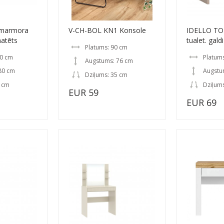
,marmora
V-CH-BOL KN1 Konsole
IDELLO TO
atēts
tualet. gald
Platums: 90 cm
00 cm
Platum
Augstums: 76 cm
80 cm
Augstu
Dziļums: 35 cm
0 cm
Dziļum
EUR 59
EUR 69