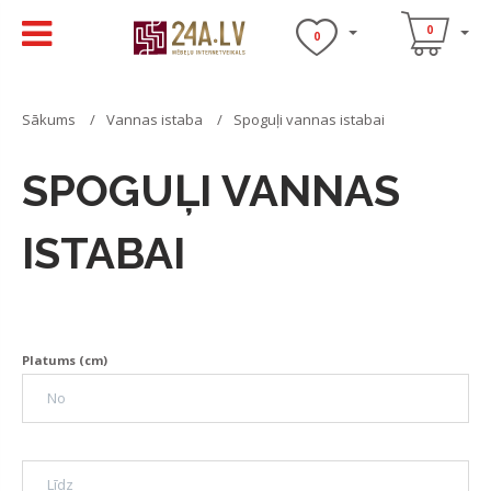
0
0
Sākums
Vannas istaba
Spoguļi vannas istabai
SPOGUĻI VANNAS
ISTABAI
Platums (cm)