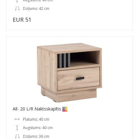
Dziļums: 42 cm
EUR 51
All- 20 L/R Naktsskapītis
Platums: 40 cm
Augstums: 40 cm
Dziļums: 36 cm