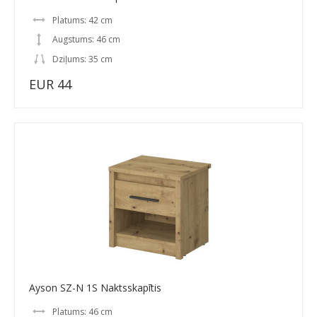
Platums: 42 cm
Augstums: 46 cm
Dziļums: 35 cm
EUR 44
Ayson SZ-N 1S Naktsskapītis
Platums: 46 cm