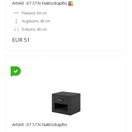
ArtiAR -07 STN Naktsskapītis
Platums: 50 cm
Augstums: 40 cm
Dziļums: 40 cm
EUR 51
ArtiAR -07 STN Naktsskapītis