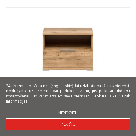
Zele KOM1S-DWO Naktsskapītis
24a.lv izmanto sīkdatnes (eng. cookie), lai uzlabotu pirkšanas pieredzi.
Noklikšķinot uz "Piekrītu" vai pārlūkojot vietni, Jūs piekrītat sīkdatņu
Platums: 50 cm
izmantošanai. Jūs varat atsaukt savu piekrišanu jebkurā laikā.
Vairāk
informācijas
Augstums: 38.5 cm
Dziļums: 41 cm
NEPIEKRĪTU
EUR 52
PIEKRĪTU