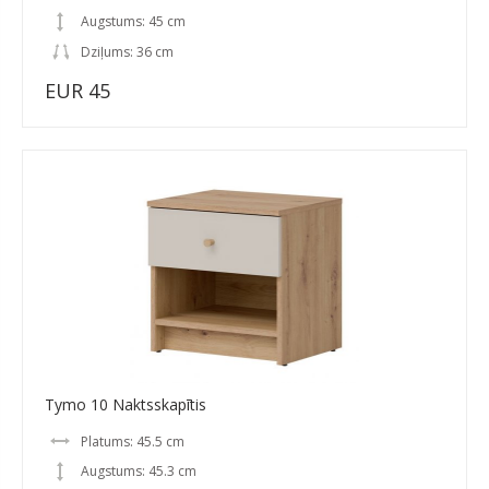
Augstums: 45 cm
Dziļums: 36 cm
EUR 45
Tymo 10 Naktsskapītis
Platums: 45.5 cm
Augstums: 45.3 cm