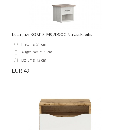
Luca-JuZi KOM1S-MSJ/DSOC Naktsskapītis
Platums: 51 cm
Augstums: 45.5 cm
Dziļums: 43 cm
EUR 49