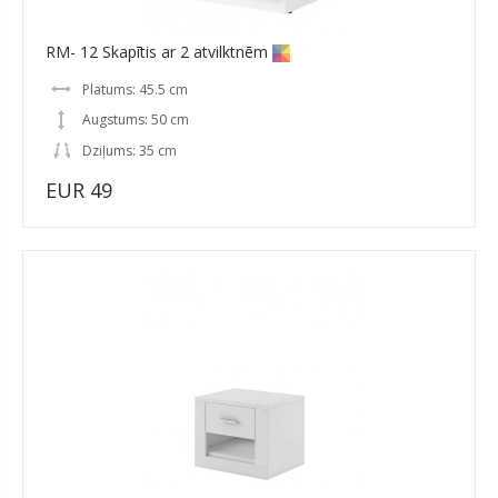
RM- 12 Skapītis ar 2 atvilktnēm
Platums: 45.5 cm
Augstums: 50 cm
Dziļums: 35 cm
EUR 49