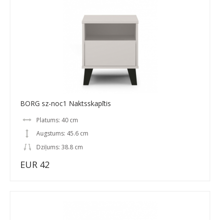
BORG sz-noc1 Naktsskapītis
Platums: 40 cm
Augstums: 45.6 cm
Dziļums: 38.8 cm
EUR 42