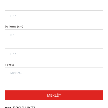
Dziļums (cm)
Teksts
MEKLĒT