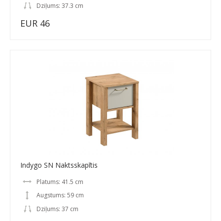
Dziļums: 37.3 cm
EUR 46
Indygo SN Naktsskapītis
Platums: 41.5 cm
Augstums: 59 cm
Dziļums: 37 cm