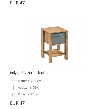
EUR 47
Indygo SN Naktsskapītis
Platums: 41.5 cm
Augstums: 59 cm
Dziļums: 37 cm
EUR 47