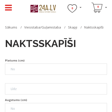
0
0
Sākums
Viesistaba/Guļamistaba
Skapji
Naktsskapīši
NAKTSSKAPĪŠI
Platums (cm)
Augstums (cm)