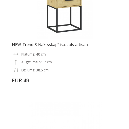
NEW-Trend 3 Naktsskapītis,ozols artisan
Platums: 40 cm
Augstums: 51.7 cm
Dziļums: 38.5 cm
EUR 49