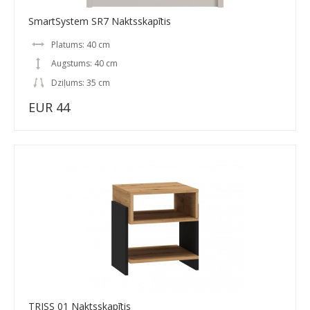
SmartSystem SR7 Naktsskapītis
Platums: 40 cm
Augstums: 40 cm
Dziļums: 35 cm
EUR 44
TRISS 01 Naktsskapītis