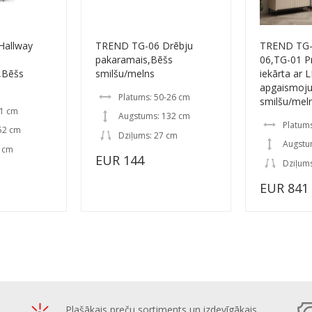
Hallway
TREND TG-06 Drēbju
TREND TG-
pakaramais,Bēšs
06,TG-01 P
,Bēšs
smilšu/melns
iekārta ar 
apgaismoj
Platums: 50-26 cm
smilšu/mel
01 cm
Augstums: 132 cm
Platum
52 cm
Dziļums: 27 cm
Augstu
8 cm
EUR 144
Dziļum
EUR 841
Plašākais preču sortiments un izdevīgākais