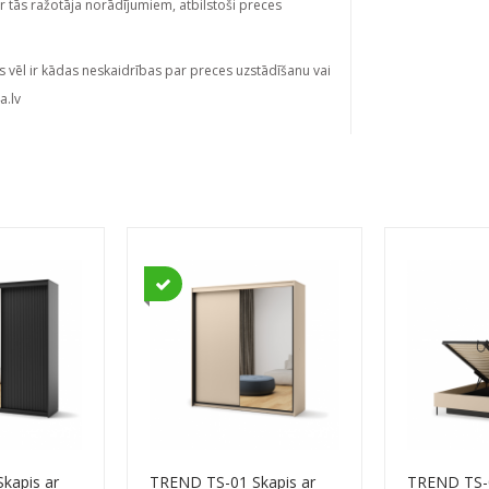
ar tās ražotāja norādījumiem, atbilstoši preces
s vēl ir kādas neskaidrības par preces uzstādīšanu vai
a.lv
kapis ar
TREND TS-01 Skapis ar
TREND TS-