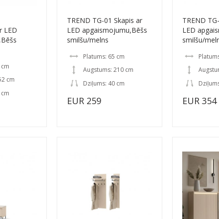
TREND TG-01 Skapis ar
TREND TG-0
ar LED
LED apgaismojumu,Bēšs
LED apgai
,Bēšs
smilšu/melns
smilšu/mel
Platums: 65 cm
Platum
6 cm
Augstums: 210 cm
Augstu
52 cm
Dziļums: 40 cm
Dziļum
0 cm
EUR 259
EUR 354