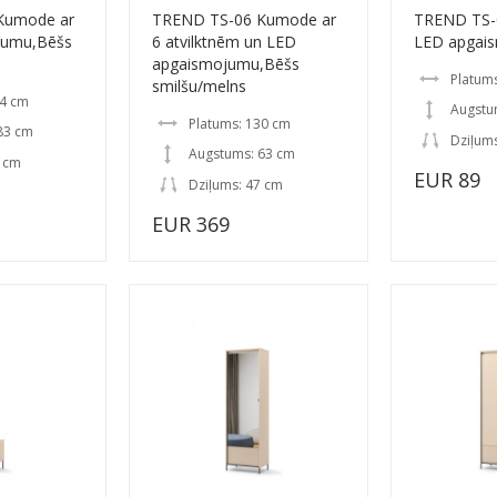
Kumode ar
TREND TS-06 Kumode ar
TREND TS-0
jumu,Bēšs
6 atvilktnēm un LED
LED apgai
apgaismojumu,Bēšs
Platum
smilšu/melns
04 cm
Augstu
Platums: 130 cm
83 cm
Dziļums
Augstums: 63 cm
7 cm
EUR 89
Dziļums: 47 cm
EUR 369