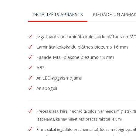
DETALIZĒTS APRAKSTS
PIEGĀDE UN APMA
Izgatavots no lamināta kokskaidu plātnes un M
Lamināta kokskaidu plātnes biezums 16 mm
Fasāde MDF plāksne biezums 18 mm
ABS
Ar LED apgaismojumu
Ar spoguli
Preces krāsa, kura ir norādīta bildē, var nenozīmīgi atšķirt
iespējams, ka nav minēti visi preces raksturlielumi.
Pirms sākat iegādāto preci izmantot, lūdzam rūpīgi iepazītie