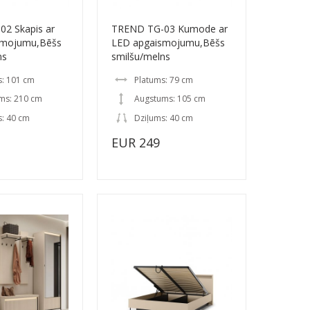
2 Skapis ar
TREND TG-03 Kumode ar
smojumu,Bēšs
LED apgaismojumu,Bēšs
ns
smilšu/melns
s: 101 cm
Platums: 79 cm
ms: 210 cm
Augstums: 105 cm
s: 40 cm
Dziļums: 40 cm
EUR 249