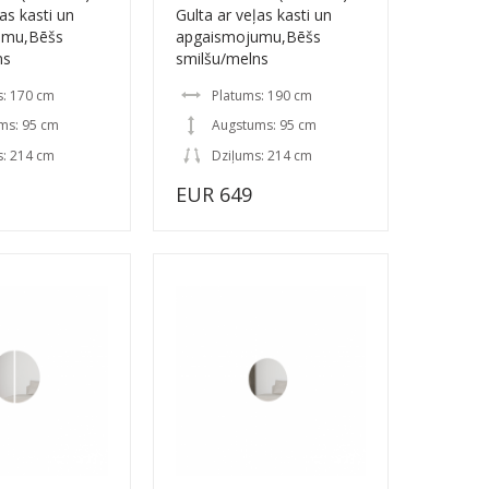
as kasti un
Gulta ar veļas kasti un
umu,Bēšs
apgaismojumu,Bēšs
ns
smilšu/melns
s: 170 cm
Platums: 190 cm
ms: 95 cm
Augstums: 95 cm
s: 214 cm
Dziļums: 214 cm
EUR 649