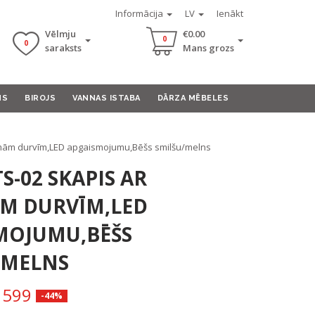
Informācija
LV
Ienākt
Vēlmju
€0.00
0
0
saraksts
Mans grozs
MS
BIROJS
VANNAS ISTABA
DĀRZA MĒBELES
mām durvīm,LED apgaismojumu,Bēšs smilšu/melns
S-02 SKAPIS AR
M DURVĪM,LED
MOJUMU,BĒŠS
/MELNS
599
-44%