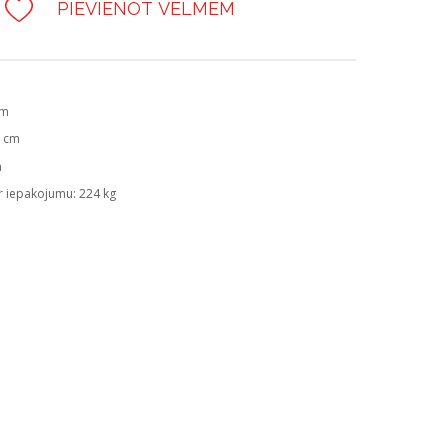
PIEVIENOT VĒLMĒM
cm
2 cm
m
r iepakojumu: 224 kg