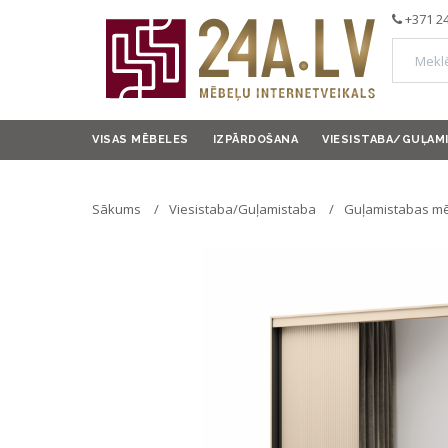
+371 2
VISAS MĒBELES
IZPĀRDOŠANA
VIESISTABA/GUĻAM
Sākums
Viesistaba/Guļamistaba
Guļamistabas mē