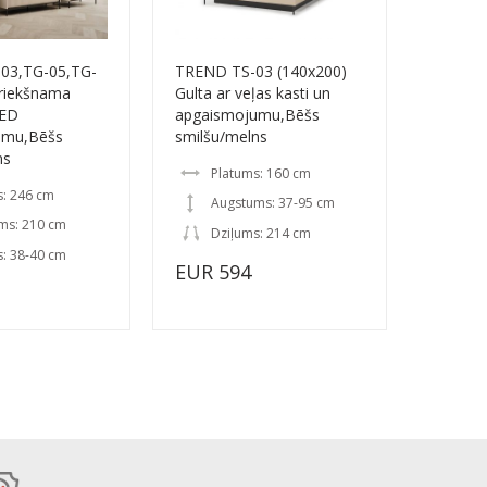
03,TG-05,TG-
TREND TS-03 (140x200)
riekšnama
Gulta ar veļas kasti un
LED
apgaismojumu,Bēšs
umu,Bēšs
smilšu/melns
ns
Platums: 160 cm
s: 246 cm
Augstums: 37-95 cm
ms: 210 cm
Dziļums: 214 cm
s: 38-40 cm
EUR 594