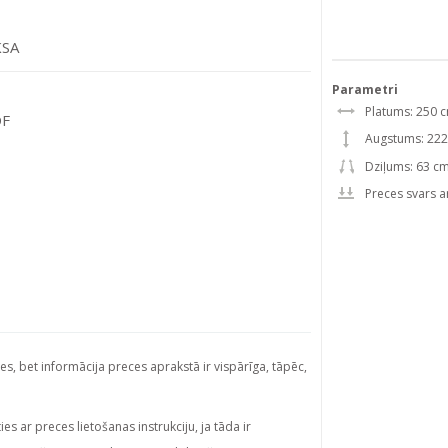
KSA
Parametri
Platums: 250 
DF
Augstums: 22
Dziļums: 63 c
Preces svars a
ies, bet informācija preces aprakstā ir vispārīga, tāpēc,
s ar preces lietošanas instrukciju, ja tāda ir