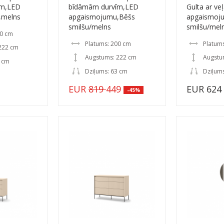
īm,LED
bīdāmām durvīm,LED
Gulta ar veļ
,melns
apgaismojumu,Bēšs
apgaismoj
smilšu/melns
smilšu/mel
50 cm
Platums: 200 cm
Platum
222 cm
Augstums: 222 cm
Augstu
3 cm
Dziļums: 63 cm
Dziļum
EUR
819
449
EUR 624
-45%