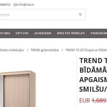
4888555
info@24a.lv
ISTABA
VIRTUVE
JAUNIEŠIEM
MĪKSTĀS MĒBELES
PRIEKŠNA
beles kolekcijas
TREND guļamistaba
TREND TS-02 Skapis ar bīdā
TREND T
BĪDĀMĀ
APGAIS
SMILŠU
EUR
1,089