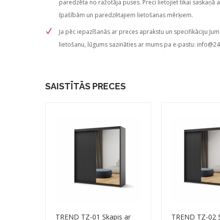
paredzēta no ražotāja puses. Preci lietojiet tikai saskaņā 
īpašībām un paredzētajiem lietošanas mērķiem.
Ja pēc iepazīšanās ar preces aprakstu un specifikāciju Jum
lietošanu, lūgums sazināties ar mums pa e-pastu:
info@24
SAISTĪTĀS PRECES
TREND TZ-01 Skapis ar
TREND TZ-02 S