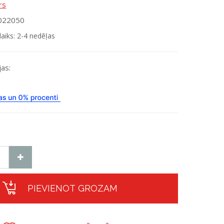
rs
0022050
laiks: 2-4 nedēļas
as:
PIEVIENOT GROZAM