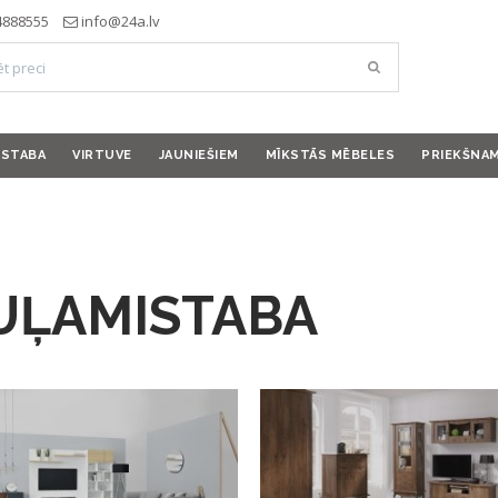
4888555
info@24a.lv
ISTABA
VIRTUVE
JAUNIEŠIEM
MĪKSTĀS MĒBELES
PRIEKŠNA
UĻAMISTABA