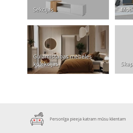
Sekcijas
Mode
Guļamistabas mēbeles
kolekcijas
Skap
Personīga pieeja katram mūsu klientam