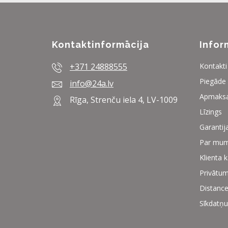
Kontaktinformācija
Infor
+371 24888555
Kontakti
Piegāde
info@24a.lv
Apmaks
Rīga, Strenču iela 4, LV-1009
Līzings
Garantij
Par mu
Klienta 
Privātum
Distance
Sīkdatņu