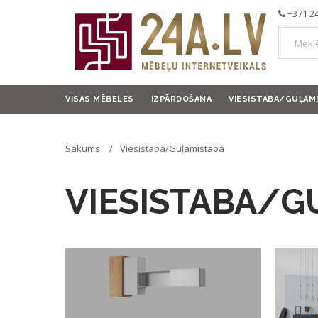
+371 2
VISAS MĒBELES
IZPĀRDOŠANA
VIESISTABA/GUĻAM
Sākums
Viesistaba/Guļamistaba
VIESISTABA/G