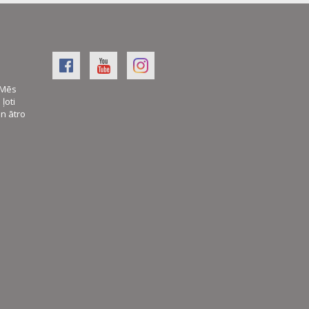
. Mēs
ļoti
an ātro