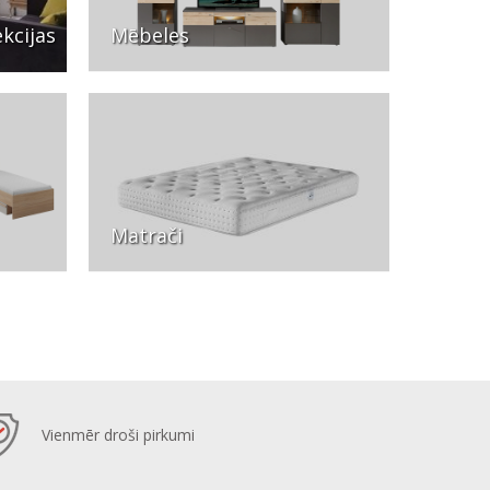
kcijas
Mēbeles
Matrači
Vienmēr droši pirkumi