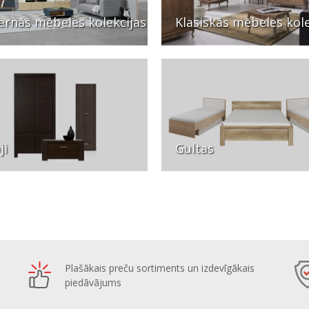
rnās mēbeles kolekcijas
Klasiskās mēbeles kole
ji
Gultas
Plašākais preču sortiments un izdevīgākais
piedāvājums