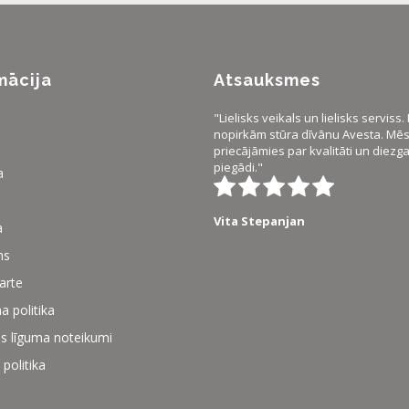
mācija
Atsauksmes
"Lielisks veikals un lielisks serviss
nopirkām stūra dīvānu Avesta. Mēs 
priecājāmies par kvalitāti un diezg
piegādi."
a
Vita Stepanjan
a
ms
karte
a politika
s līguma noteikumi
 politika