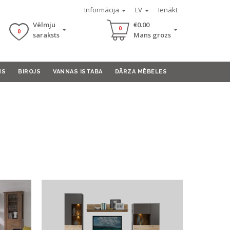
Informācija
LV
Ienākt
Vēlmju
€0.00
0
0
saraksts
Mans grozs
MS
BIROJS
VANNAS ISTABA
DĀRZA MĒBELES