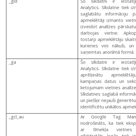
_gid
Šo sīkdatni ir iestatī
Analytics. Sīkdatne tiek iz
saglabātu informāciju 
apmeklētāji izmanto vietni
izveidot analīzes pārskatu
darbojas vietne. Apkop
tostarp apmeklētāju skaits
kurienes viņi nākuši, un
saņemtas anonīmā formā.
_ga
Šo sīkdatni ir iestatī
Analytics. Sīkdatne tiek iz
aprēķinātu apmeklētāj
kampaņas datus un seko
lietojumam vietnes analīze
Sīkdatnes saglabā informāc
un piešķir nejauši ģenerētu
identificētu unikālos apme
_gcl_au
Ar Google Tag Mana
nodrošināts, ka tiek eks
ar tīmekļa vietnes
efektivitāti, kurās tiek i