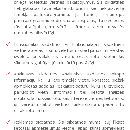
sniegt noteiktus vietnes pakalpojumus. Šīs sīkdatnes
tiek glabātas Tavā iekārtā līdz brīdim, kad tiek aizvērta
tīmekļa pārlūkprogramma. Ja tomēr, izmantojot
pārlūkprogrammu nodrošinātās iespējas, Tu izvēlēsies
tās atspējot, ņem vērā – tīmekļa vietne nevarēs
darboties pilnvērtīgi.
Funkcionālās sīkdatnes
. Ar funkcionālajām sīkdatnēm
vietne atceras Jūsu izvēlētos uzstādījumus un veiktās
izvēles, lai vēlāk Jūs varētu ērtāk lietot vietni. Šīs
sīkdatnes glabājas Jūsu iekārtā pastāvīgi.
Analītiskās sīkdatnes
. Analītiskās sīkdatnes apkopo
informāciju, kā Tu lieto tīmekļa vietni, konstatē biežāk
apmeklētās sadaļas, ieskaitot saturu, kuru Tu izvēlies,
pārlūkojot vietni. Informācija tiek lietota analīzes
nolūkos, lai noskaidrotu, kas interesē vietnes lietotājus,
un varētu uzlabot vietnes funkcionalitāti, padarīt to
ērtāk lietojamu.
Reklāmas sīkdatnes
. Šīs sīkdatnes mums ļauj fiksēt
lietotāju apmeklējumus vietnē, lapās, kuras apmeklējāt