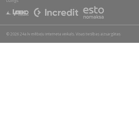
Līzings:
© 2026 24a.lv mēbeļu interneta veikals. Visas tiesības aizsargātas.