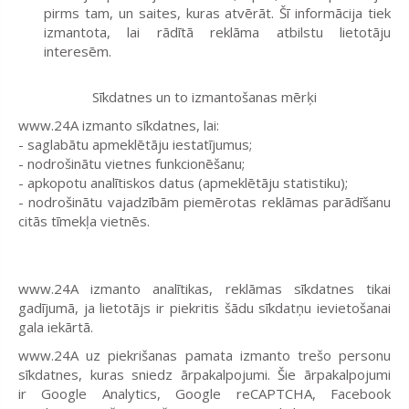
pirms tam, un saites, kuras atvērāt. Šī informācija tiek
izmantota, lai rādītā reklāma atbilstu lietotāju
interesēm.
Sīkdatnes un to izmantošanas mērķi
www.24A
izmanto sīkdatnes, lai:
- saglabātu apmeklētāju iestatījumus;
- nodrošinātu vietnes funkcionēšanu;
- apkopotu analītiskos datus (apmeklētāju statistiku);
- nodrošinātu vajadzībām piemērotas reklāmas parādīšanu
citās tīmekļa vietnēs.
www.24A
izmanto analītikas, reklāmas sīkdatnes tikai
gadījumā, ja lietotājs ir piekritis šādu sīkdatņu ievietošanai
gala iekārtā.
www.24A
uz piekrišanas pamata izmanto trešo personu
sīkdatnes, kuras sniedz ārpakalpojumi. Šie ārpakalpojumi
ir
Google Analytics, Google reCAPTCHA, Facebook