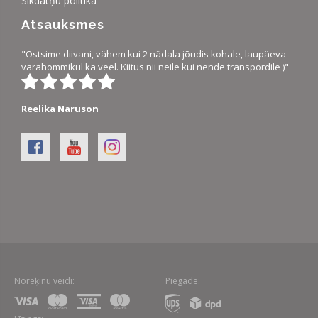
Sīkdatņu politika
Atsauksmes
"Ostsime diivani, vähem kui 2 nädala jõudis kohale, laupäeva
varahommikul ka veel. Kiitus nii neile kui nende transpordile )"
Reelika Naruson
Norēķinu veidi:
Piegāde: