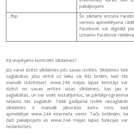
pakalpojumi.
_fbp
Šo sīkdatni iestata Facebo
vietnes apmeklējuma rādī
Facebook vai digitālā pl
izmanto Facebook reklāma
Kā iespējams kontrolēt sīkdatnes?
Jūs varat dzēst sīkdatnes pēc savas izvēles. Sīkdatnes tiek
saglabātas jūsu ierīcē uz laiku vai līdz brīdim, kad tās
manuāli izdzēsīsiet.
www.24A
mājas lapas lietotājs var
dzēst no savas ierīces visas sīkdatnes, kas jau ir
saglabātas, un var veikt iestatījumus, lai pārlūkprogramma
neļautu tās saglabāt. Tādā gadījumā izvēle nesaglabāt
sīkdatnes ir manuāli jānorāda katru reizi, kad
apmeklējat
www.24A
interneta vietni. Taču brīdinām, ka
daži pakalpojumi un
www.24A
mājas lapas funkcijas var
nedarboties.