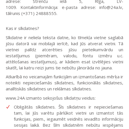
adrese: Strenču ielā 5, Rīga, LV-
1009.
Kontaktinformācija:
e-pasta adrese: info@24a.lv,
tālrunis (+371) 24888555.
Kas ir sīkdatnes?
Sīkdatne ir neliela teksta datne, ko tīmekļa vietne saglabā
jūsu datorā vai mobilajā ierīcē, kad Jūs atverat vietni. Tā
vietnei palīdz atcerēties jūsu pieteikumvārdu un
iestatījumus (piemēram, valodu, fontu izmēru u.c.
attēlošanas iestatījumus), ar kādiem esat izvēlējies vietni
skatīt, lai katru reizi jums tie nebūtu jānorāda no jauna.
Atkarībā no veicamajām funkcijām un izmantošanas mērķa ir
noteikti nepieciešamās sīkdatnes, funkcionālās sīkdatnes,
analītiskās sīkdatnes un reklāmas sīkdatnes.
www.24A
izmanto sekojošus sīkdatņu veidus:
Obligātās sīkdatnes
. Šīs sīkdatnes ir nepieciešamas
tam, lai Jūs varētu pārlūkot vietni un izmantot tās
funkcijas, piem., iegaumēt veidnēs ievadīto informāciju
sesijas laikā. Bez šīm sīkdatnēm nebūtu iespējams