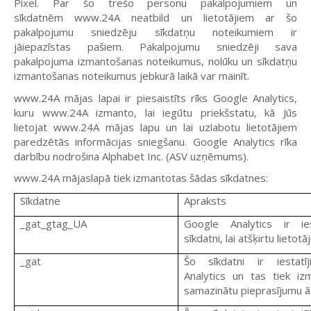
Pixel.
Par šo trešo personu pakalpojumiem un
sīkdatnēm
www.24A
neatbild un lietotājiem ar šo
pakalpojumu sniedzēju sīkdatņu noteikumiem ir
jāiepazīstas pašiem. Pakalpojumu sniedzēji sava
pakalpojuma izmantošanas noteikumus, nolūku un sīkdatņu
izmantošanas noteikumus jebkurā laikā var mainīt.
www.24A
mājas lapai ir piesaistīts rīks
Google Analytics
,
kuru
www.24A
izmanto, lai iegūtu priekšstatu, kā Jūs
lietojat
www.24A
mājas lapu un lai uzlabotu lietotājiem
paredzētās informācijas sniegšanu.
Google Analytics
rīka
darbību nodrošina
Alphabet Inc.
(ASV uzņēmums).
www.24A
mājaslapā tiek izmantotas šādas sīkdatnes:
Sīkdatne
Apraksts
_gat_gtag_UA
Google Analytics ir ies
sīkdatni, lai atšķirtu lietotāj
_gat
Šo sīkdatni ir iestatī
Analytics un tas tiek izm
samazinātu pieprasījumu ā