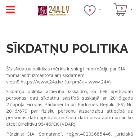
0
0
SĪKDATŅU POLITIKA
Šīs sīkdatņu politikas mērķis ir sniegt informāciju par SIA
“
Somarand
” izmantotajām sīkdatnēm
vietnē
https://www.24a.lv/
(turpmāk –
www.24A
).
Sīkdatņu politika attiecībā izskaidro, kā tiek apstrādāti
personas dati sīkdatņu saistībā saskaņā ar 2016.gada
27.aprīļa Eiropas Parlamenta un Padomes Regulu (ES) Nr.
2016/679 par fizisku personu aizsardzību attiecībā uz
personas datu apstrādi un šādu datu brīvu apriti un ar ko
atceļ Direktīvu 95/46/EK (
VDAR).
Pārzinis: SIA “Somarand”,
reģ.nr.40203685446, juridiskā