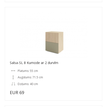
Salsa-SL 8 Kumode ar 2 durvīm
Platums: 55 cm
Augstums: 71.5 cm
Dziļums: 40 cm
EUR 69