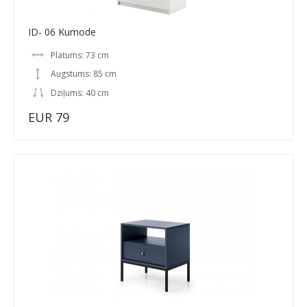
ID- 06 Kumode
Platums: 73 cm
Augstums: 85 cm
Dziļums: 40 cm
EUR 79