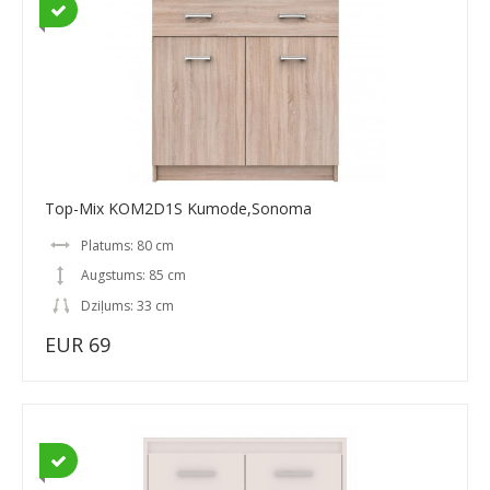
Top-Mix KOM2D1S Kumode,Sonoma
Platums: 80 cm
Augstums: 85 cm
Dziļums: 33 cm
EUR 69