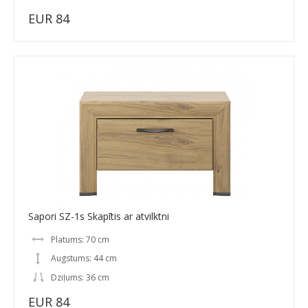
EUR 84
Sapori SZ-1s Skapītis ar atvilktni
Platums: 70 cm
Augstums: 44 cm
Dziļums: 36 cm
EUR 84