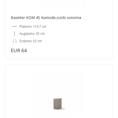
Basinter KOM 4S Kumode,ozols sonoma
Platums: 110.7 cm
Augstums: 35 cm
Dziļums: 52 cm
EUR 64