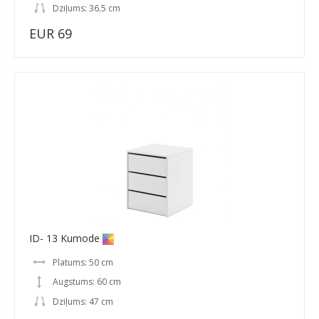
Dziļums: 36.5 cm
EUR 69
ID- 13 Kumode
Platums: 50 cm
Augstums: 60 cm
Dziļums: 47 cm