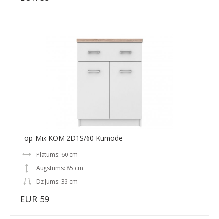
Top-Mix KOM 2D1S/60 Kumode
Platums: 60 cm
Augstums: 85 cm
Dziļums: 33 cm
EUR 59