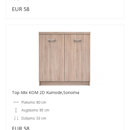
EUR 58
Top-Mix KOM 2D Kumode,Sonoma
Platums: 80 cm
Augstums: 85 cm
Dziļums: 33 cm
EUR 58