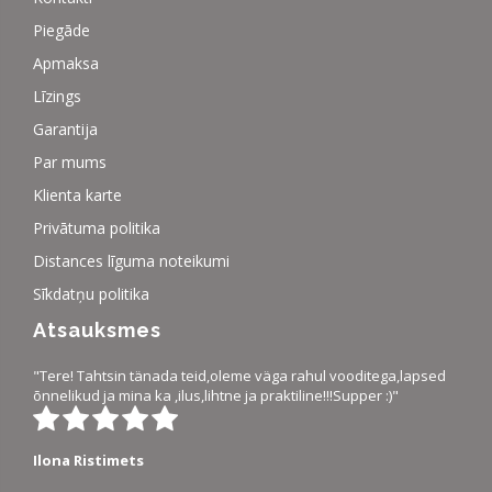
Piegāde
Apmaksa
Līzings
Garantija
Par mums
Klienta karte
Privātuma politika
Distances līguma noteikumi
Sīkdatņu politika
Atsauksmes
"Tere! Tahtsin tänada teid,oleme väga rahul vooditega,lapsed
õnnelikud ja mina ka ,ilus,lihtne ja praktiline!!!Supper :)"
Ilona Ristimets