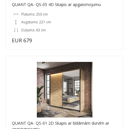
QUANT QA- QS-05 4D Skapis ar apgaismojumu
Platums: 250 cm
Augstums: 221 cm
Dziļums: 63 cm
EUR 679
QUANT QA- QS-01 2D Skapis ar bīdāmām durvīm ar
apgaismojumu