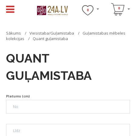
0
0
Sākums
Viesistaba/Guļamistaba
Guļamistabas mēbeles
kolekcijas
Quant guļamistaba
QUANT
GUĻAMISTABA
Platums (cm)