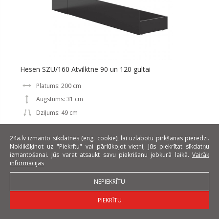
Hesen SZU/160 Atvilktne 90 un 120 gultai
Platums: 200 cm
Augstums: 31 cm
Dziļums: 49 cm
EUR 59
24a.lv izmanto sīkdatnes (eng. cookie), lai uzlabotu pirkšanas pieredzi.
Noklikšķinot uz "Piekrītu" vai pārlūkojot vietni, Jūs piekrītat sīkdatņu
izmantošanai. Jūs varat atsaukt savu piekrišanu jebkurā laikā.
Vairāk
informācijas
NEPIEKRĪTU
PIEKRĪTU