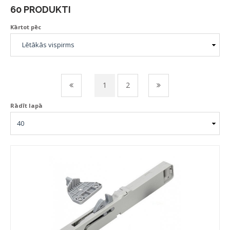
60 PRODUKTI
Kārtot pēc
1
2
Rādīt lapā