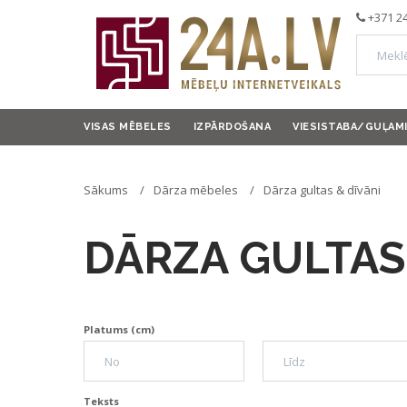
+371 2
VISAS MĒBELES
IZPĀRDOŠANA
VIESISTABA/GUĻAM
Sākums
Dārza mēbeles
Dārza gultas & dīvāni
DĀRZA GULTAS 
Platums (cm)
Teksts