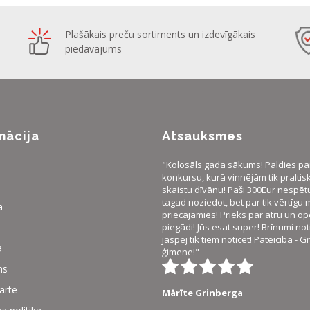
Plašākais preču sortiments un izdevīgākais
piedāvājums
mācija
Atsauksmes
"Kolosāls gada sākums! Paldies pa
konkursu, kurā vinnējām tik praltisku
skaistu dīvānu! Paši 300Eur nespēt
tagad noziedot, bet par tik vērtīgu 
a
priecājamies! Prieks par ātru un op
piegādi! Jūs esat super! Brīnumi not
jāspēj tik tiem noticēt! Pateicībā - 
a
ģimene!"
ms
karte
Mārīte Grinberga