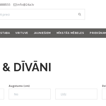
4888555
info@24a.lv
ISTABA
VIRTUVE
JAUNIEŠIEM
MĪKSTĀS MĒBELES
PRIEKŠNA
& DĪVĀNI
Augstums (cm)
Dz