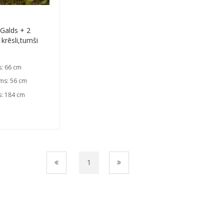
Galds + 2
krēsli,tumši
s: 66 cm
ms: 56 cm
s: 184 cm
1