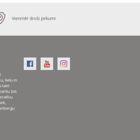
Vienmēr droši pirkumi
r
, lielu in
u tam
mantu ļoti
eratīvu
iek,
Grinbergu