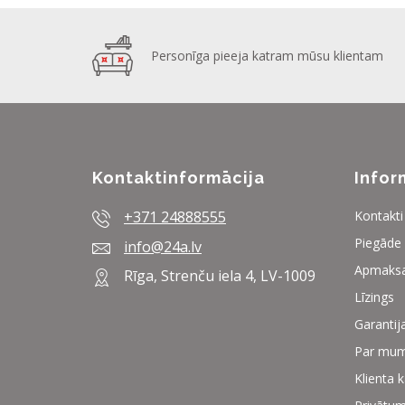
Personīga pieeja katram mūsu klientam
Kontaktinformācija
Infor
+371 24888555
Kontakti
Piegāde
info@24a.lv
Apmaks
Rīga, Strenču iela 4, LV-1009
Līzings
Garantij
Par mu
Klienta 