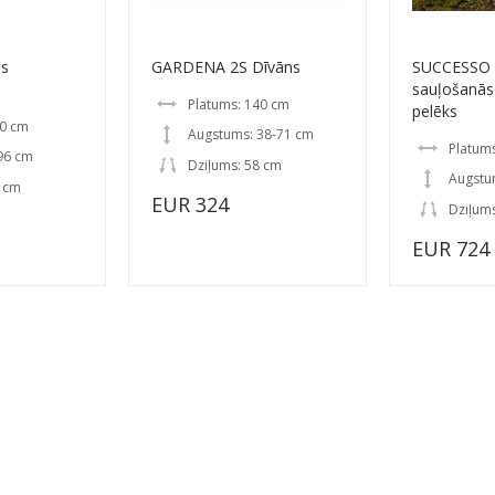
ns
GARDENA 2S Dīvāns
SUCCESSO 
sauļošanās 
Platums: 140 cm
pelēks
20 cm
Augstums: 38-71 cm
Platum
96 cm
Dziļums: 58 cm
Augstu
0 cm
EUR 324
Dziļum
EUR 724