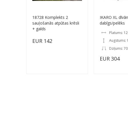
18728 Komplekts 2
IKARO XL dīvā
sauļošanās atpūtas krēsli
dabīgs/pelēks
+ galds
Platums: 1
EUR 142
Augstums: 
Dziļums: 7
EUR 304