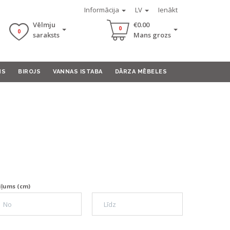
Informācija
LV
Ienākt
Vēlmju
€0.00
0
0
saraksts
Mans grozs
MS
BIROJS
VANNAS ISTABA
DĀRZA MĒBELES
iļums (cm)