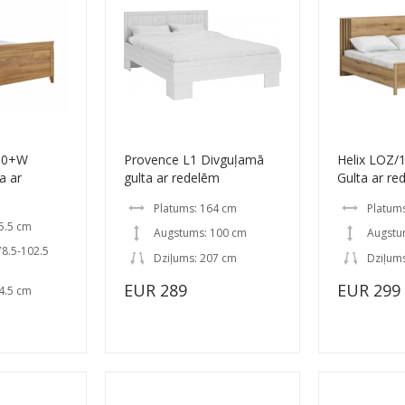
60+W
Provence L1 Divguļamā
Helix LOZ
a ar
gulta ar redelēm
Gulta ar re
Platums: 164 cm
Platum
5.5 cm
Augstums: 100 cm
Augstu
8.5-102.5
Dziļums: 207 cm
Dziļums
EUR 289
EUR 299
4.5 cm