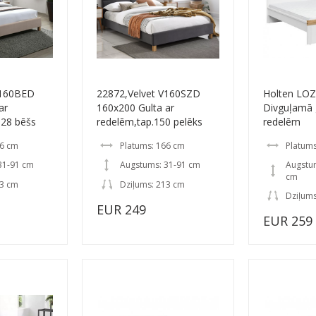
V160BED
22872,Velvet V160SZD
Holten LO
ar
160x200 Gulta ar
Divguļamā 
 28 bēšs
redelēm,tap.150 pelēks
redelēm
66 cm
Platums: 166 cm
Platums
31-91 cm
Augstums: 31-91 cm
Augstum
cm
13 cm
Dziļums: 213 cm
Dziļums
EUR 249
EUR 259