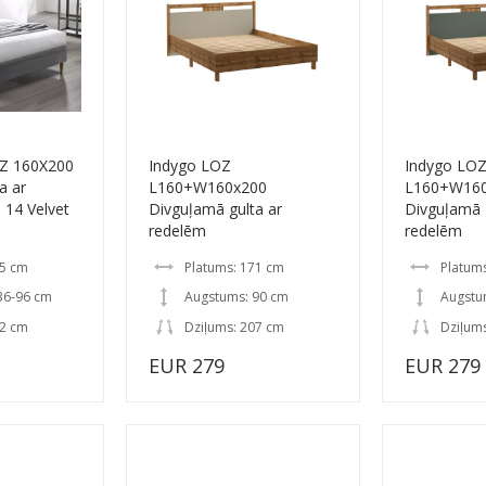
Z 160X200
Indygo LOZ
Indygo LO
a ar
L160+W160x200
L160+W16
 14 Velvet
Divguļamā gulta ar
Divguļamā 
redelēm
redelēm
65 cm
Platums: 171 cm
Platum
36-96 cm
Augstums: 90 cm
Augstu
12 cm
Dziļums: 207 cm
Dziļum
EUR 279
EUR 279