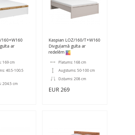
Z/160+W160
Kaspian LOZ/160/T+W160
gulta ar
Divguļamā gulta ar
redelēm
: 169 cm
Platums: 168 cm
s: 40.5-100.5
Augstums: 50-100 cm
Dziļums: 208 cm
: 204.5 cm
EUR 269