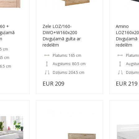
60 +
Zele LOZ/160-
Amino
vguļamā
DWO+W160x200
LOZ160x20
ēm
Divguļamā gulta ar
Divguļamā 
redelēm
redelēm
65 cm
Platums: 165 cm
Platum
85 cm
Augstums: 80.5 cm
Augstu
6.5 cm
Dziļums: 204.5 cm
Dziļum
EUR 209
EUR 219