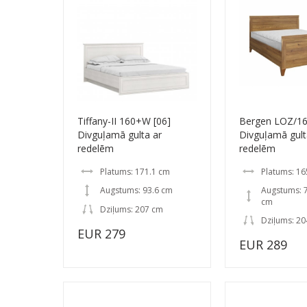
Tiffany-II 160+W [06]
Bergen LOZ/1
Divguļamā gulta ar
Divguļamā gult
redelēm
redelēm
Platums: 171.1 cm
Platums: 16
Augstums: 93.6 cm
Augstums: 7
cm
Dziļums: 207 cm
Dziļums: 20
EUR 279
EUR 289