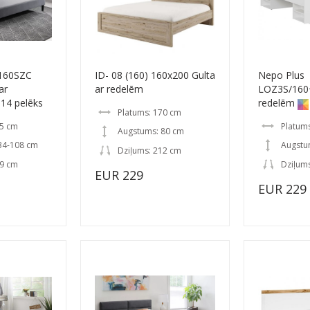
V160SZC
ID- 08 (160) 160x200 Gulta
Nepo Plus
ar
ar redelēm
LOZ3S/160
 14 pelēks
redelēm
Platums: 170 cm
65 cm
Platum
Augstums: 80 cm
34-108 cm
Augstu
Dziļums: 212 cm
19 cm
Dziļums
EUR 229
EUR 229