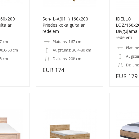
160x200
Sen- L-A(011) 160x200
IDELLO
lta ar
Priedes koka gulta ar
LOZ/160x
redelēm
Divguļamā 
redelēm
67 cm
Platums: 167 cm
Platum
30.6-80 cm
Augstums: 30.4-80 cm
Augstu
08 cm
Dziļums: 208 cm
Dziļums
EUR 174
EUR 179