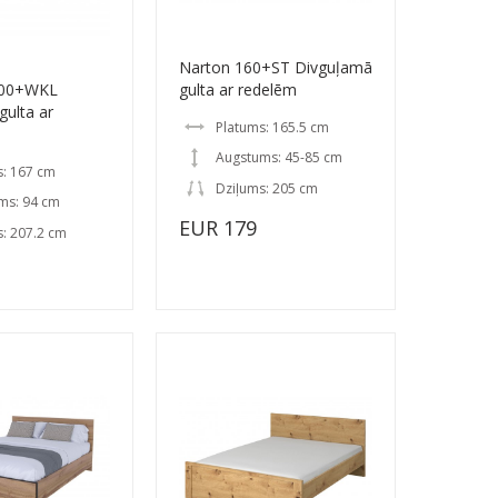
Narton 160+ST Divguļamā
200+WKL
gulta ar redelēm
gulta ar
Platums: 165.5 cm
Augstums: 45-85 cm
s: 167 cm
Dziļums: 205 cm
ms: 94 cm
EUR 179
: 207.2 cm