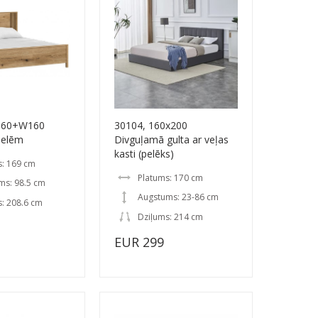
/160+W160
30104, 160x200
delēm
Divguļamā gulta ar veļas
kasti (pelēks)
s: 169 cm
Platums: 170 cm
ms: 98.5 cm
Augstums: 23-86 cm
: 208.6 cm
Dziļums: 214 cm
EUR 299