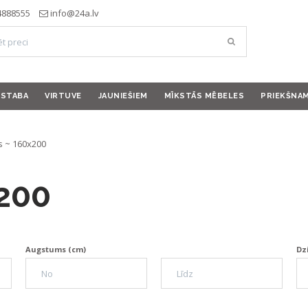
4888555
info@24a.lv
ISTABA
VIRTUVE
JAUNIEŠIEM
MĪKSTĀS MĒBELES
PRIEKŠNA
s ~ 160x200
200
Augstums (cm)
Dz