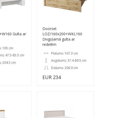
Doorset
+W160 Gulta ar
LOZ/160x200+WKL160
Divguļamā gulta ar
redelēm
s: 165 cm
Platums: 167.3 cm
ms: 47.5-85.5 cm
Augstums: 37.4-89.5 cm
: 204.5 cm
Dziļums: 206.9 cm
EUR 234