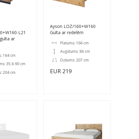
Ayson LOZ/160+W160
0+W160-L21
Gulta ar redelēm
gulta ar
Platums: 166 cm
Augstums: 86 cm
s: 164 cm
Dziļums: 207 cm
ms: 35.6-90 cm
EUR 219
s: 204 cm