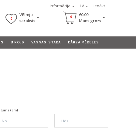
Informācija
LV
Ienākt
Vēlmju
€0.00
0
0
saraksts
Mans grozs
MS
BIROJS
VANNAS ISTABA
DĀRZA MĒBELES
iļums (cm)