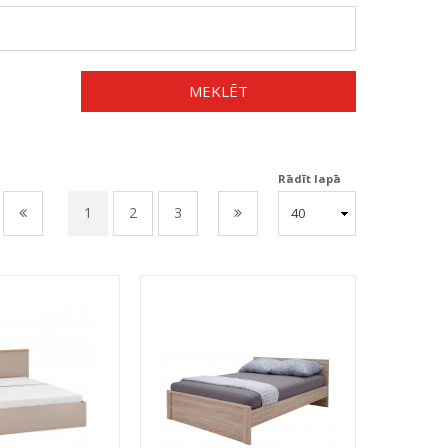
MEKLĒT
Rādīt lapā
1
2
3