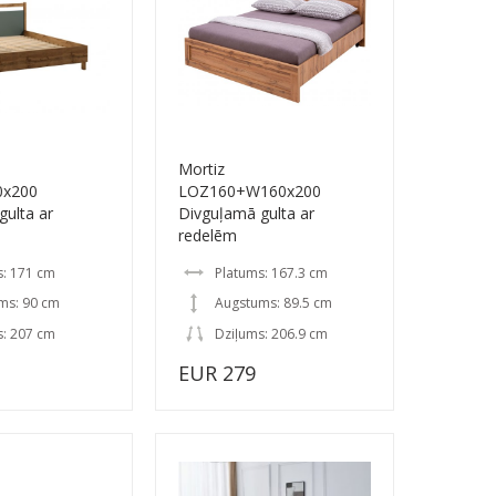
Z
Mortiz
0x200
LOZ160+W160x200
gulta ar
Divguļamā gulta ar
redelēm
s: 171 cm
Platums: 167.3 cm
ms: 90 cm
Augstums: 89.5 cm
s: 207 cm
Dziļums: 206.9 cm
EUR 279