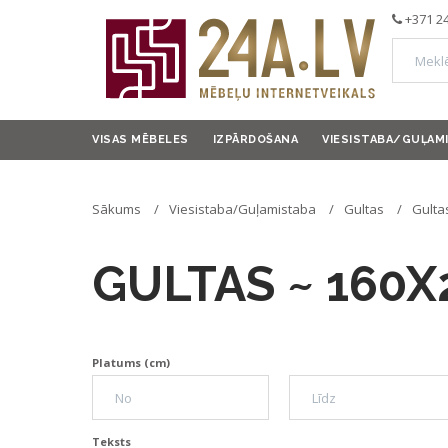
+371 2
VISAS MĒBELES
IZPĀRDOŠANA
VIESISTABA/GUĻAM
Sākums
Viesistaba/Guļamistaba
Gultas
Gulta
GULTAS ~ 160X
Platums (cm)
Teksts