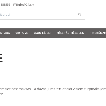
4888555
info@24a.lv
ISTABA
VIRTUVE
JAUNIEŠIEM
MĪKSTĀS MĒBELES
PRIEKŠNA
E
emsiet bez maksas.Tā dāvās Jums 5% atlaidi visiem turpmākajiem 
s: