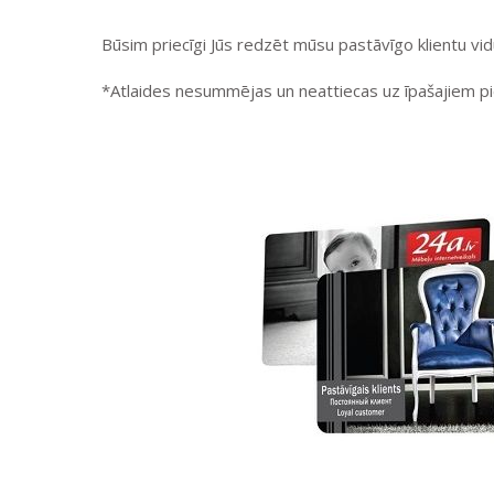
Būsim priecīgi Jūs redzēt mūsu pastāvīgo klientu vid
*Atlaides nesummējas un neattiecas uz īpašajiem p