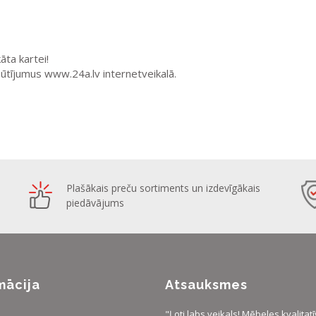
āta kartei!
sūtījumus www.24a.lv internetveikalā.
Plašākais preču sortiments un izdevīgākais
piedāvājums
mācija
Atsauksmes
"Ļoti labs veikals! Mēbeles kvalitatī