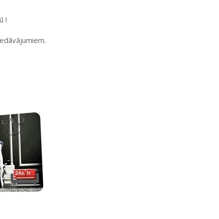
ū !
iedāvājumiem.