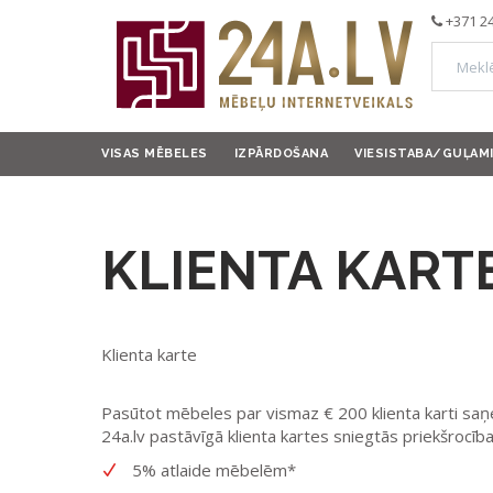
+371 2
VISAS MĒBELES
IZPĀRDOŠANA
VIESISTABA/GUĻAM
KLIENTA KART
Klienta karte
Pasūtot mēbeles par vismaz € 200 klienta karti saņ
24a.lv pastāvīgā klienta kartes sniegtās priekšrocība
5% atlaide mēbelēm*