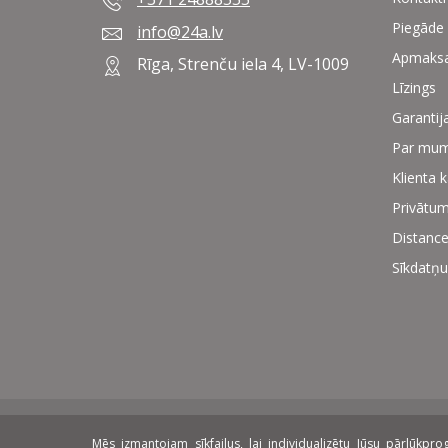
Piegāde
info@24a.lv
Apmaks
Rīga, Strenču iela 4, LV-1009
Līzings
Garantij
Par mu
Klienta 
Privātum
Distance
Sīkdatņu
Mēs izmantojam sīkfailus, lai individualizētu Jūsu pārlūkp