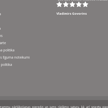
Vladimirs Govorins
a
a
ms
karte
a politika
s līguma noteikumi
 politika
rogrammu pārlūkošanas pieredzi un jums rādāmo saturu, kā arī sniegtu piedāv