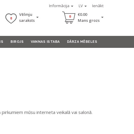
Informācija
LV
Ienākt
Vēlmju
€0.00
0
0
saraksts
Mans grozs
MS
BIROJS
VANNAS ISTABA
DĀRZA MĒBELES
pirkumiem mūsu interneta veikalā vai salonā.