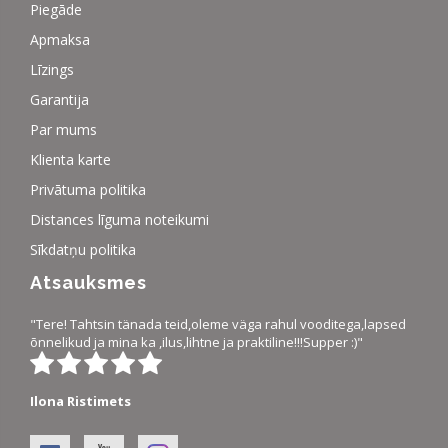
Piegāde
Apmaksa
Līzings
Garantija
Par mums
Klienta karte
Privātuma politika
Distances līguma noteikumi
Sīkdatņu politika
Atsauksmes
"Tere! Tahtsin tänada teid,oleme väga rahul vooditega,lapsed
õnnelikud ja mina ka ,ilus,lihtne ja praktiline!!!Supper :)"
Ilona Ristimets