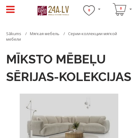
0
0
Sākums
Мягкая мебель
Серии-коллекции мягкой
мебели
MĪKSTO MĒBEĻU
SĒRIJAS-KOLEKCIJAS