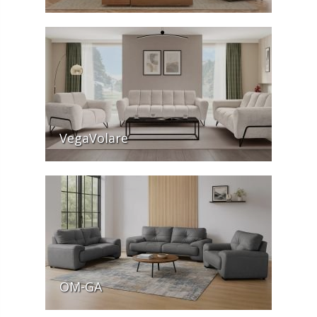
VegaVolare
OM-GA