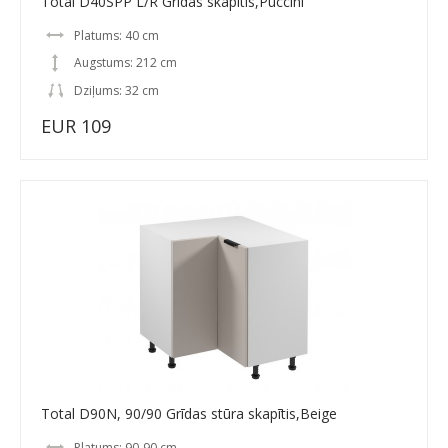
Total D40SPP L/R Grīdas skapītis,Puccini
Platums: 40 cm
Augstums: 212 cm
Dziļums: 32 cm
EUR 109
Total D90N, 90/90 Grīdas stūra skapītis,Beige
Platums: 90-90 cm