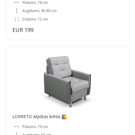
Platums: 78 cm
Augstums: 45-80 cm
Dziļums: 72 cm
EUR 199
LORRETO Atpūtas krēsls
Platums: 79 cm
Augstums: 97 cm