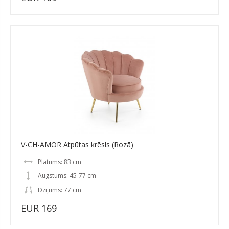
V-CH-AMOR Atpūtas krēsls (Rozā)
Platums: 83 cm
Augstums: 45-77 cm
Dziļums: 77 cm
EUR 169