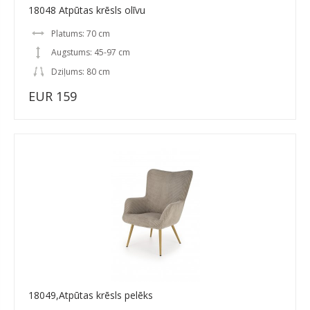
18048 Atpūtas krēsls olīvu
Platums: 70 cm
Augstums: 45-97 cm
Dziļums: 80 cm
EUR 159
18049,Atpūtas krēsls pelēks