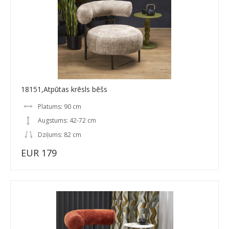
18151,Atpūtas krēsls bēšs
Platums: 90 cm
Augstums: 42-72 cm
Dziļums: 82 cm
EUR 179