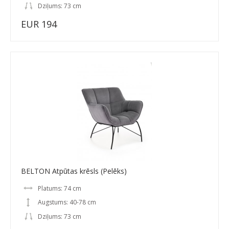
Dziļums: 73 cm
EUR 194
BELTON Atpūtas krēsls (Pelēks)
Platums: 74 cm
Augstums: 40-78 cm
Dziļums: 73 cm