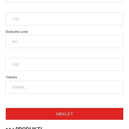
Dziļums (cm)
Teksts
MEKLĒT