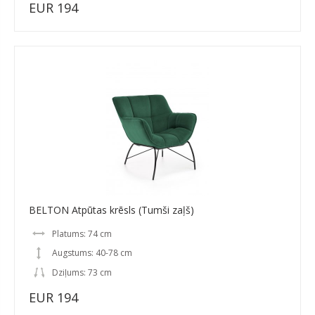
EUR 194
BELTON Atpūtas krēsls (Tumši zaļš)
Platums: 74 cm
Augstums: 40-78 cm
Dziļums: 73 cm
EUR 194