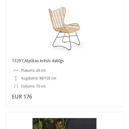
13297,Atpūtas krēsls dabīgs
Platums: 69 cm
Augstums: 46/103 cm
Dziļums: 70 cm
EUR 176