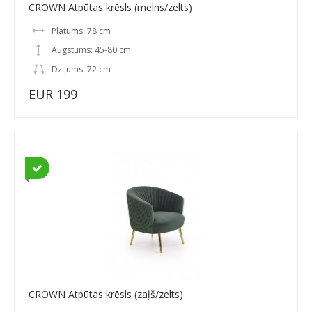
CROWN Atpūtas krēsls (melns/zelts)
Platums: 78 cm
Augstums: 45-80 cm
Dziļums: 72 cm
EUR 199
CROWN Atpūtas krēsls (zaļš/zelts)