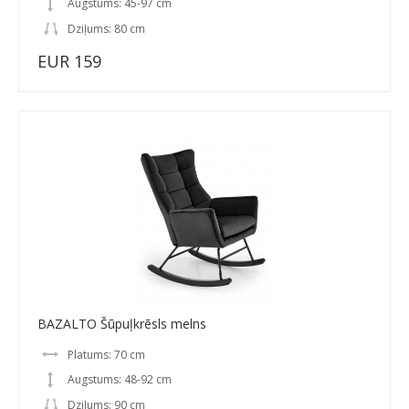
Augstums: 45-97 cm
Dziļums: 80 cm
EUR 159
BAZALTO Šūpuļkrēsls melns
Platums: 70 cm
Augstums: 48-92 cm
Dziļums: 90 cm