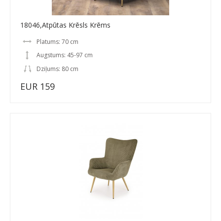
18046,Atpūtas Krēsls Krēms
Platums: 70 cm
Augstums: 45-97 cm
Dziļums: 80 cm
EUR 159