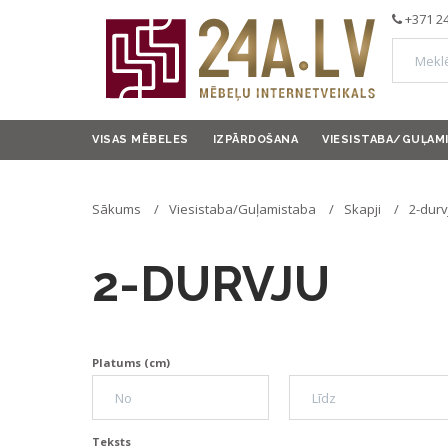
+371 2
VISAS MĒBELES
IZPĀRDOŠANA
VIESISTABA/GUĻAM
Sākums
Viesistaba/Guļamistaba
Skapji
2-durv
2-DURVJU
Platums (cm)
Teksts