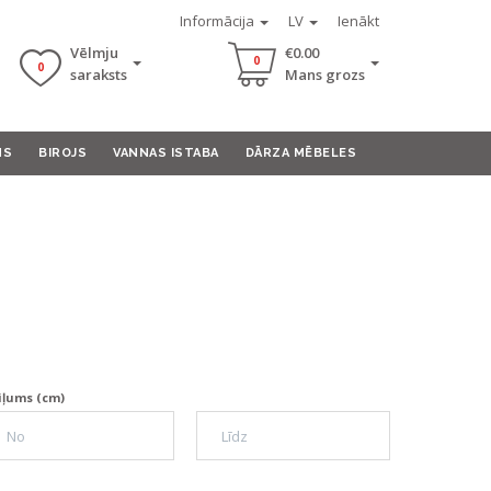
Informācija
LV
Ienākt
Vēlmju
€0.00
0
0
saraksts
Mans grozs
MS
BIROJS
VANNAS ISTABA
DĀRZA MĒBELES
iļums (cm)