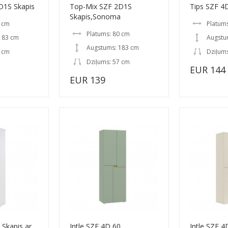
D1S Skapis
Top-Mix SZF 2D1S
Tips SZF 4
Skapis,Sonoma
0 cm
Platums
Platums: 80 cm
183 cm
Augstu
Augstums: 183 cm
7 cm
Dziļums
Dziļums: 57 cm
EUR 144
EUR 139
Skapis ar
Intle SZF 4D 60
Intle SZF 4