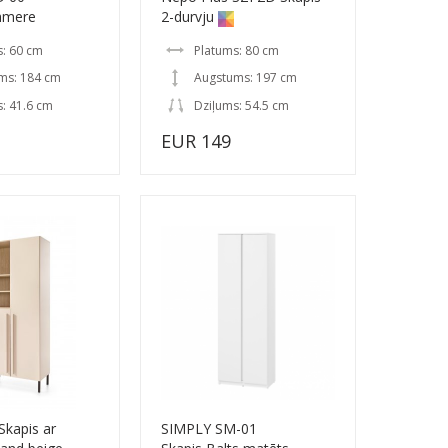
hmere
2-durvju
s: 60 cm
Platums: 80 cm
ms: 184 cm
Augstums: 197 cm
: 41.6 cm
Dziļums: 54.5 cm
EUR 149
Skapis ar
SIMPLY SM-01