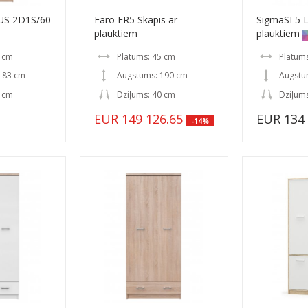
US 2D1S/60
Faro FR5 Skapis ar
SigmaSI 5 L
a
plauktiem
plauktiem
0 cm
Platums: 45 cm
Platum
183 cm
Augstums: 190 cm
Augstu
3 cm
Dziļums: 40 cm
Dziļum
EUR
149
126.65
EUR 134
-14%