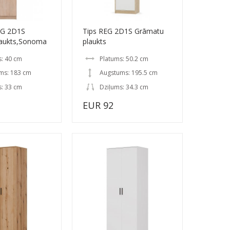
EG 2D1S
Tips REG 2D1S Grāmatu
laukts,Sonoma
plaukts
s: 40 cm
Platums: 50.2 cm
ms: 183 cm
Augstums: 195.5 cm
s: 33 cm
Dziļums: 34.3 cm
EUR 92