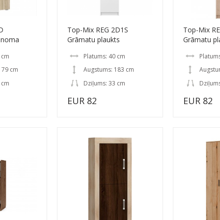
D
Top-Mix REG 2D1S
Top-Mix R
sonoma
Grāmatu plaukts
Grāmatu p
4 cm
Platums: 40 cm
Platum
179 cm
Augstums: 183 cm
Augstu
2 cm
Dziļums: 33 cm
Dziļum
EUR 82
EUR 82