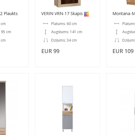
2 Plaukts
VERIN VRN-17 Skapis
Montana-M
5 cm
Platums: 60 cm
Platum
195 cm
Augstums: 141 cm
Augstu
2 cm
Dziļums: 34 cm
Dziļum
EUR 99
EUR 109