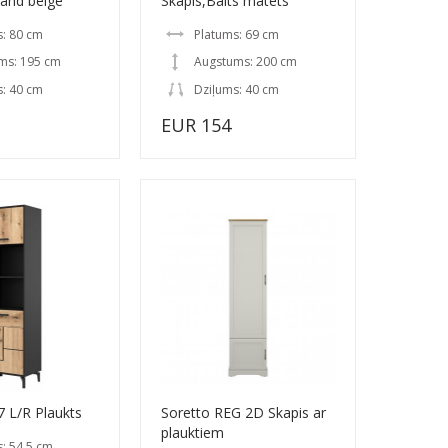
Sand beige
Skapis,Balts matēts
s: 80 cm
Platums: 69 cm
ms: 195 cm
Augstums: 200 cm
s: 40 cm
Dziļums: 40 cm
EUR 154
7 L/R Plaukts
Soretto REG 2D Skapis ar
plauktiem
: 54.5 cm