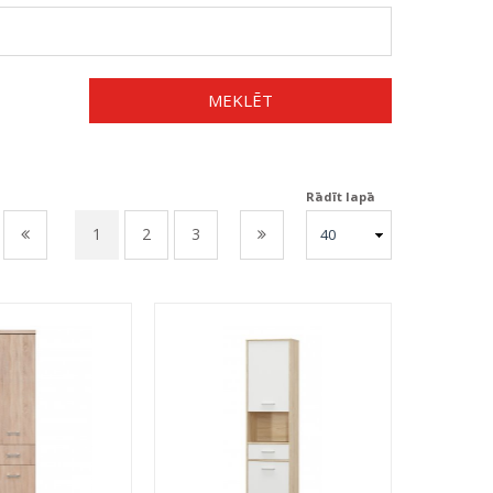
MEKLĒT
Rādīt lapā
1
2
3