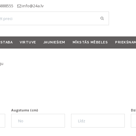
4888555
info@24a.lv
ISTABA
VIRTUVE
JAUNIEŠIEM
MĪKSTĀS MĒBELES
PRIEKŠNA
ju
Augstums (cm)
Dz