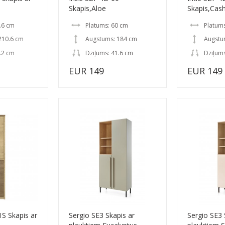
Skapis,Aloe
Skapis,Cas
.6 cm
Platums: 60 cm
Platum
210.6 cm
Augstums: 184 cm
Augstu
.2 cm
Dziļums: 41.6 cm
Dziļums
EUR 149
EUR 149
S Skapis ar
Sergio SE3 Skapis ar
Sergio SE3 