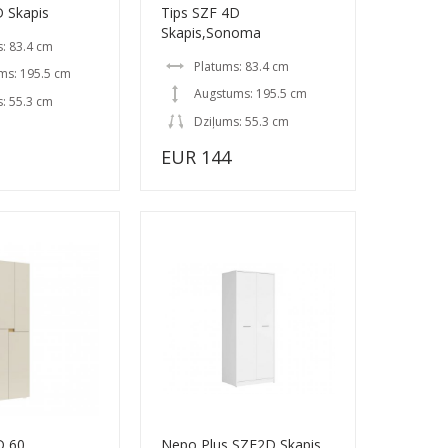
D Skapis
Tips SZF 4D
Skapis,Sonoma
: 83.4 cm
Platums: 83.4 cm
ms: 195.5 cm
Augstums: 195.5 cm
: 55.3 cm
Dziļums: 55.3 cm
EUR 144
D 60
Nepo Plus SZF2D Skapis