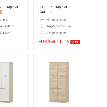
/R Skapis ar
Faro FR6 Skapis ar
plauktiem
s: 45 cm
Platums: 45 cm
ms: 190 cm
Augstums: 190 cm
s: 40 cm
Dziļums: 40 cm
EUR
159
135.15
-14%