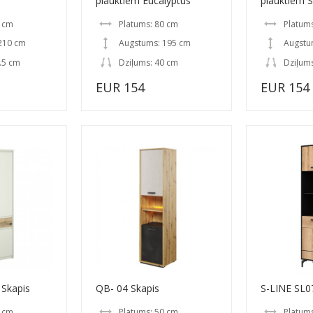
plauktiem Eucalyptus
plauktiem 
6 cm
Platums: 80 cm
Platum
210 cm
Augstums: 195 cm
Augstu
.5 cm
Dziļums: 40 cm
Dziļum
EUR 154
EUR 154
 Skapis
QB- 04 Skapis
S-LINE SL0
0 cm
Platums: 50 cm
Platums