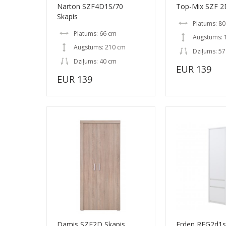
Narton SZF4D1S/70
Top-Mix SZF 2
Skapis
Platums: 8
Platums: 66 cm
Augstums: 
Augstums: 210 cm
Dziļums: 5
Dziļums: 40 cm
EUR 139
EUR 139
Damis SZF2D Skapis
Erden REG2d1s 