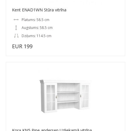
Kent ENAD1WN Stūra vitrīna
Platums: 58.5 cm
Augstums: 58.5 cm
Dziļums: 114.5 cm
EUR 199
Kora KN5 Pine andersen Uzliekamā vitrīna