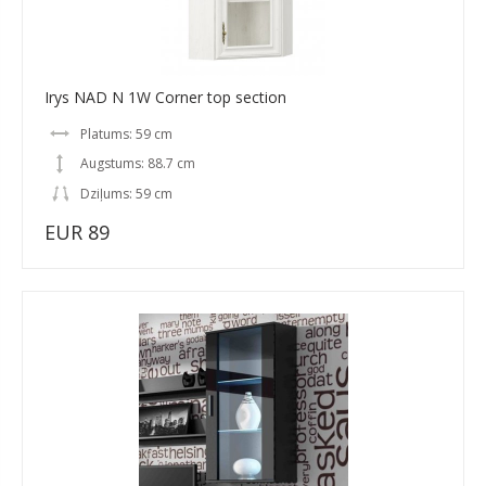
Irys NAD N 1W Corner top section
Platums: 59 cm
Augstums: 88.7 cm
Dziļums: 59 cm
EUR 89