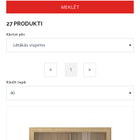
MEKLĒT
27 PRODUKTI
Kārtot pēc
1
Rādīt lapā