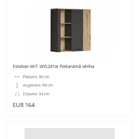
Esteban WIT-WIS2d1w Piekaramā vitrīna
Platums: 90 cm
Augstums: 99 cm
Dziļums: 34 cm
EUR 164