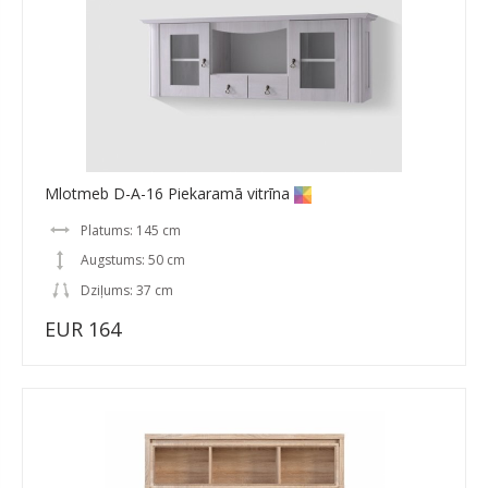
Mlotmeb D-A-16 Piekaramā vitrīna
Platums: 145 cm
Augstums: 50 cm
Dziļums: 37 cm
EUR 164