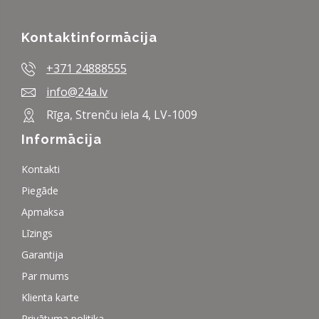
Kontaktinformācija
+371 24888555
info@24a.lv
Rīga, Strenču iela 4, LV-1009
Informācija
Kontakti
Piegāde
Apmaksa
Līzings
Garantija
Par mums
Klienta karte
Privātuma politika