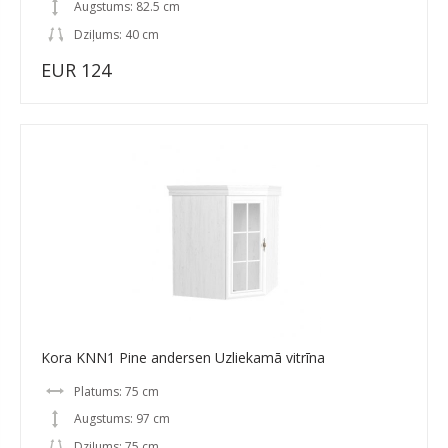
Augstums: 82.5 cm
Dziļums: 40 cm
EUR 124
Kora KNN1 Pine andersen Uzliekamā vitrīna
Platums: 75 cm
Augstums: 97 cm
Dziļums: 75 cm