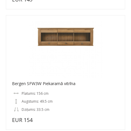
Bergen SFW3W Piekaramā vitrīna
Platums: 156 cm
Augstums: 49.5 cm
Dziļums: 33.5 cm
EUR 154