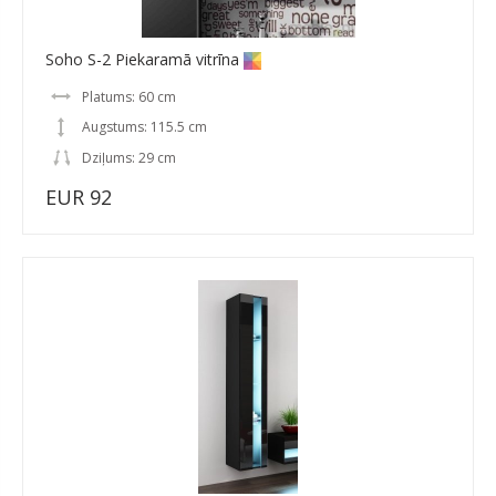
Soho S-2 Piekaramā vitrīna
Platums: 60 cm
Augstums: 115.5 cm
Dziļums: 29 cm
EUR 92