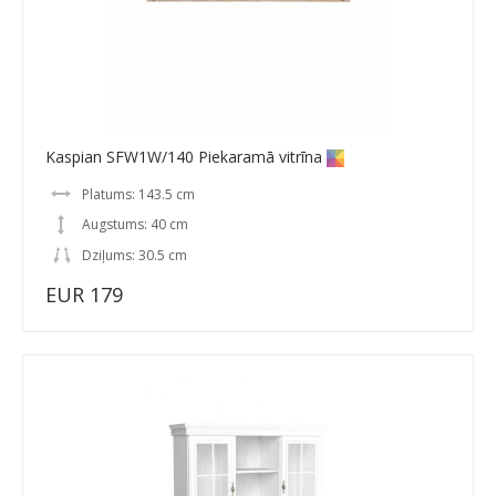
Kaspian SFW1W/140 Piekaramā vitrīna
Platums: 143.5 cm
Augstums: 40 cm
Dziļums: 30.5 cm
EUR 179