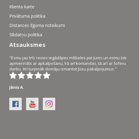
Klienta karte
Privātuma politika
Distances līguma noteikumi
Sīkdatņu politika
Atsauksmes
"Esmu jau trīs reizes iegādājies mēbeles pie Jums un esmu ļoti
apmierināts ar apkalpošanu, kā arī komandas, tā arī ar šoferu
darbu. Arī turpmāk domāju izmantot Jūsu pakalpojumus."
Jānis A.