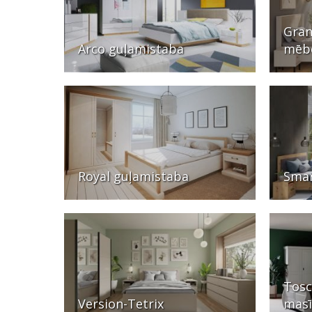
Gran
Arco guļamistaba
mēb
Royal guļamistaba
Smar
Tosc
Version-Tetrix
masī