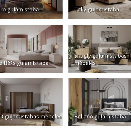
ro guļamistaba
Tally guļamistaba
Snugly guļamistabas
e Bēšs guļamistaba
mēbeles
 guļamistabas mēbeles
Bellano guļamistaba