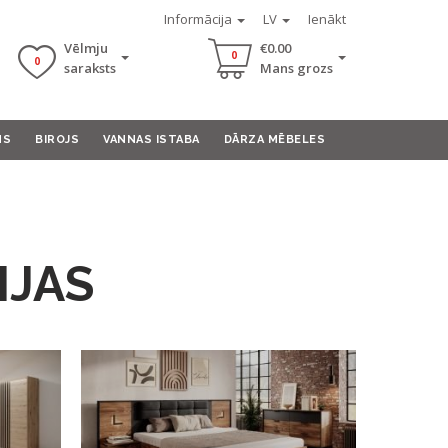
Informācija
LV
Ienākt
Vēlmju
€0.00
0
0
saraksts
Mans grozs
MS
BIROJS
VANNAS ISTABA
DĀRZA MĒBELES
IJAS