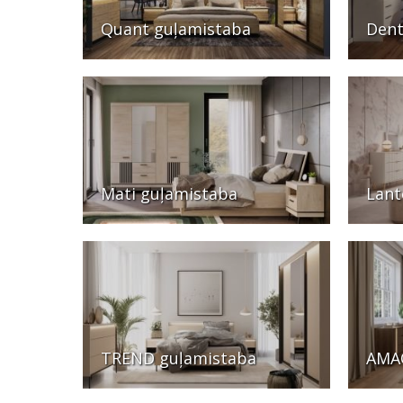
Quant guļamistaba
Dent
Mati guļamistaba
Lant
TREND guļamistaba
AMAO