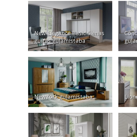
New Elegance Basic Sienas
Conc
gultas guļamistaba
guļa
NewYork guļamistaba
Lion