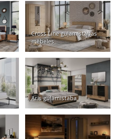
Cross Line guļamistabas
mēbeles
Aris guļamistaba