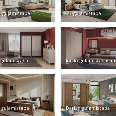
 guļamistaba
3D guļamistaba
 guļamistaba
Idello guļamistabas m
 guļamistaba
Darian guļamistaba