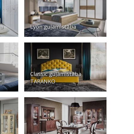
ba
Lyon guļamistaba
Classic guļamistaba
TARANKO