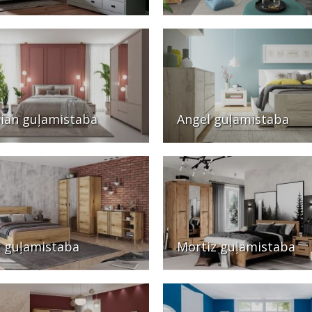
ian guļamistaba
Angel guļamistaba
x guļamistaba
Mortiz guļamistaba