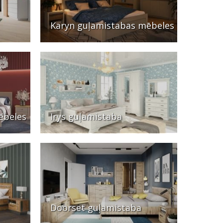
Karyn guļamistabas mēbeles
ēbeles
Irys guļamistaba
Doorset guļamistaba