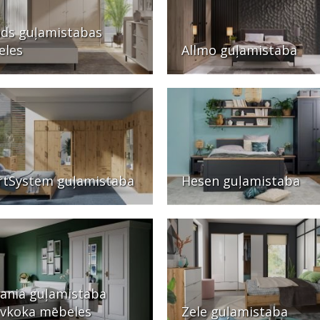
ds guļamistabas
eles
Allmo guļamistaba
tSystem guļamistaba
Hesen guļamistaba
ania guļamistaba
vkoka mēbeles
Zele guļamistaba