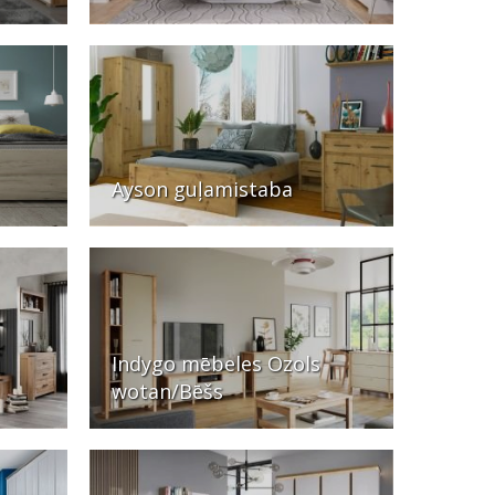
Ayson guļamistaba
Indygo mēbeles Ozols
wotan/Bēšs