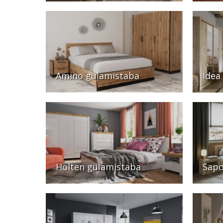
Amino guļamistaba
Idea
Holten guļamistaba
Sapo