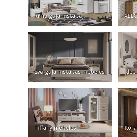
Rima guļamistaba
XELO
Evo guļamistabas mēbeles
Kleo
Tiffany mēbeles
Kora