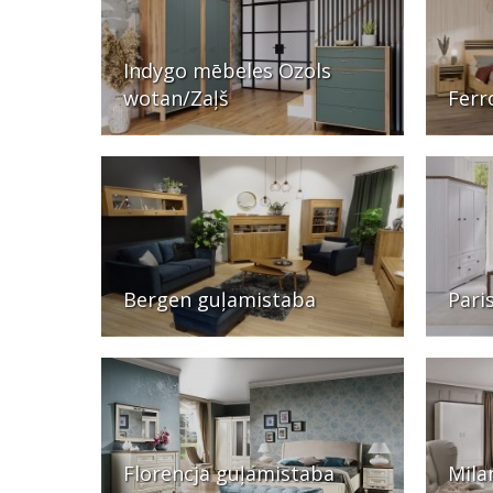
Indygo mēbeles Ozols
wotan/Zaļš
Ferr
Bergen guļamistaba
Pari
Florencja guļamistaba
Mila