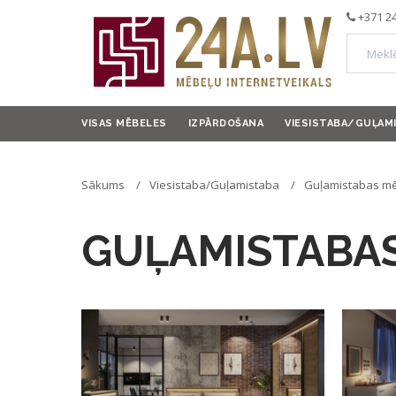
+371 2
VISAS MĒBELES
IZPĀRDOŠANA
VIESISTABA/GUĻAM
Sākums
Viesistaba/Guļamistaba
Guļamistabas mē
GUĻAMISTABAS