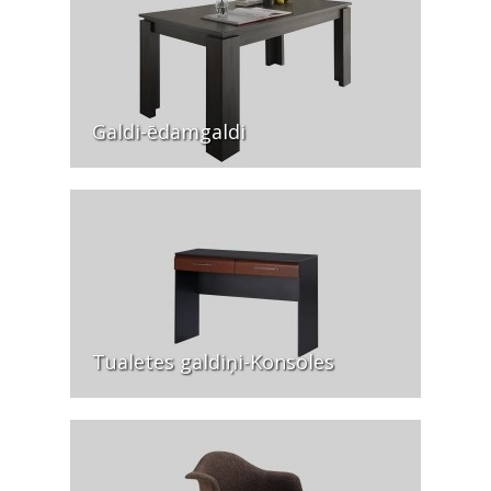
Galdi-ēdamgaldi
Tualetes galdiņi-Konsoles