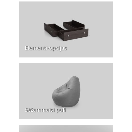
Elementi-opcijas
Sēžammaisi pufi