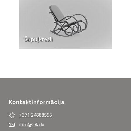
Šūpuļkrēsli
Kontaktinformācija
+371 24888555
info@24a.lv