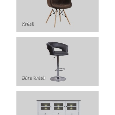
Krēsli
Bāra krēsli