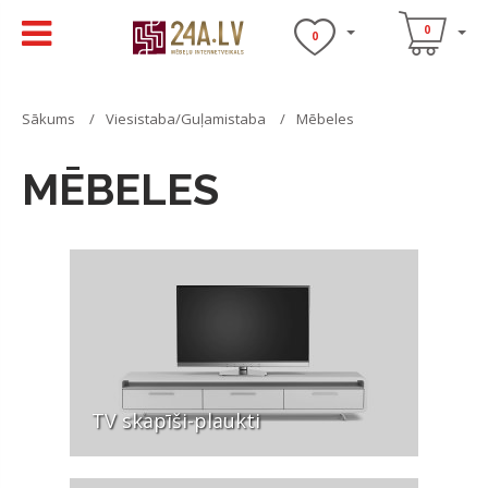
0
0
Sākums
Viesistaba/Guļamistaba
Mēbeles
MĒBELES
TV skapīši-plaukti