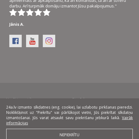
apmierināts ar apkalpošanu, kā arī komandas, tā arī ar šoferu
darbu. Arī turpmāk domāju izmantot Jūsu pakalpojumus."
Jānis A.
Norēķinu veidi:
Piegāde:
24a.lv izmanto sīkdatnes (eng. cookie), lai uzlabotu pirkšanas pieredzi.
Noklikšķinot uz "Piekrītu" vai pārlūkojot vietni, Jūs piekrītat sīkdatņu
Līzings:
izmantošanai. Jūs varat atsaukt savu piekrišanu jebkurā laikā.
Vairāk
informācijas
NEPIEKRĪTU