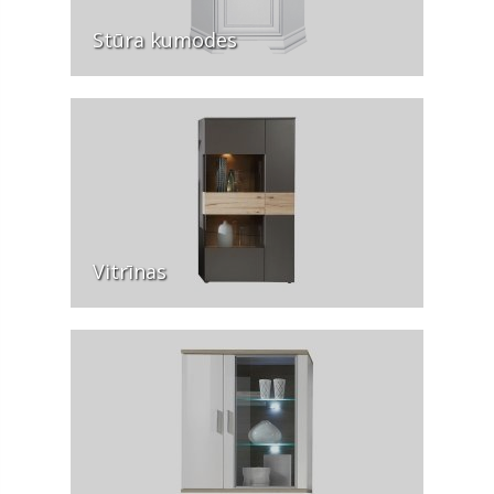
Stūra kumodes
Vitrīnas