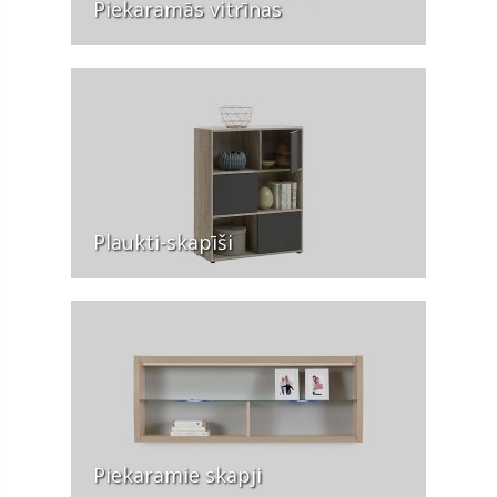
Piekaramās vitrīnas
Plaukti-skapīši
Piekaramie skapji