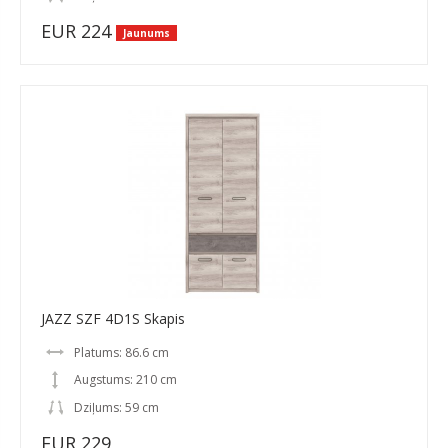
EUR 224
Jaunums
JAZZ SZF 4D1S Skapis
Platums: 86.6 cm
Augstums: 210 cm
Dziļums: 59 cm
EUR 229