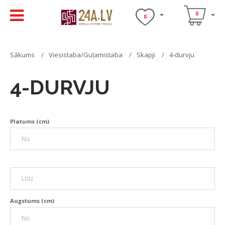
0
0
Sākums
Viesistaba/Guļamistaba
Skapji
4-durvju
4-DURVJU
Platums (cm)
Augstums (cm)