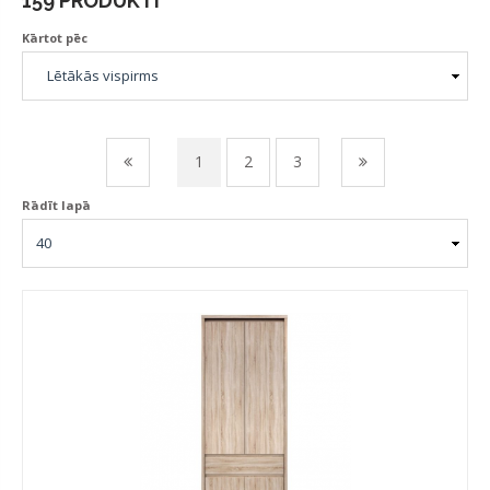
159 PRODUKTI
Kārtot pēc
1
2
3
Rādīt lapā