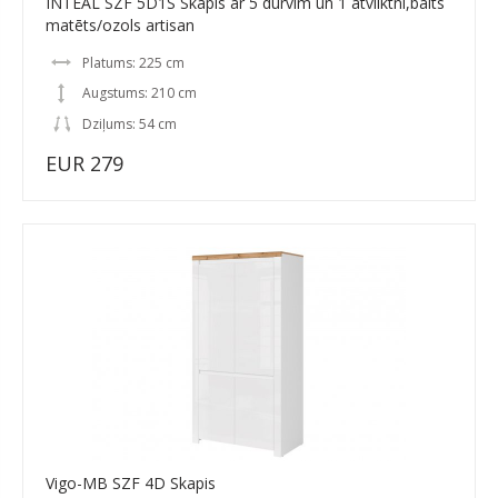
INTEAL SZF 5D1S Skapis ar 5 durvīm un 1 atvilktni,balts
matēts/ozols artisan
Platums: 225 cm
Augstums: 210 cm
Dziļums: 54 cm
EUR 279
Vigo-MB SZF 4D Skapis