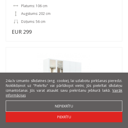
Platums: 106 cm
Augstums: 202 cm
Dziļums: 56 cm
EUR 299
24a.lv izmanto sīkdatnes (eng. cookie), lai uzlabotu pirkšanas pieredzi.
Noklikšķinot uz "Piekrītu" vai pārlūkojot vietni, Jūs piekrītat sīkdatņu
izmantošanai. Jūs varat atsaukt savu piekrišanu jebkurā laikā.
Vairāk
informācijas
NEPIEKRĪTU
INTERLIT SZF 5D1S LUS Skapis ar spoguli,5 durvīm un 1
PIEKRĪTU
atvilktni,balts matēts