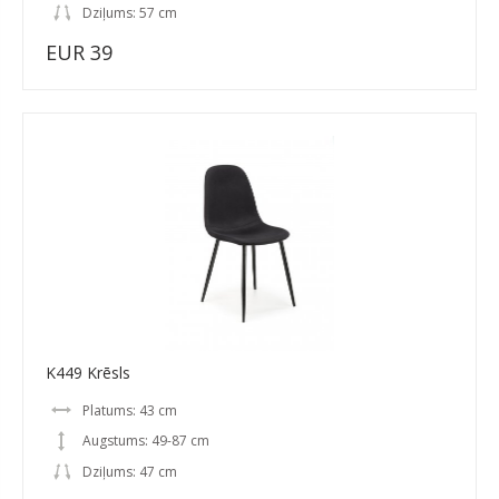
Dziļums: 57 cm
EUR 39
K449 Krēsls
Platums: 43 cm
Augstums: 49-87 cm
Dziļums: 47 cm