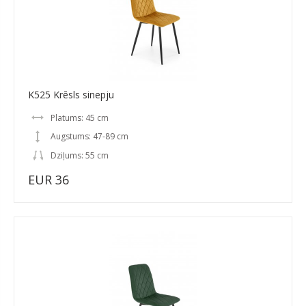
K525 Krēsls sinepju
Platums: 45 cm
Augstums: 47-89 cm
Dziļums: 55 cm
EUR 36