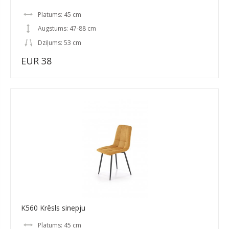
Platums: 45 cm
Augstums: 47-88 cm
Dziļums: 53 cm
EUR 38
K560 Krēsls sinepju
Platums: 45 cm