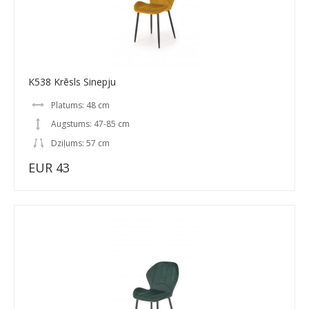
K538 Krēsls Sinepju
Platums: 48 cm
Augstums: 47-85 cm
Dziļums: 57 cm
EUR 43