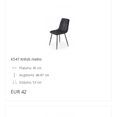
K547 Krēsls melns
Platums: 45 cm
Augstums: 48-87 cm
Dziļums: 53 cm
EUR 42