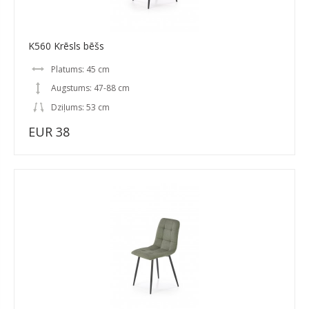
K560 Krēsls bēšs
Platums: 45 cm
Augstums: 47-88 cm
Dziļums: 53 cm
EUR 38