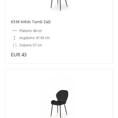
K538 Krēsls Tumši Zaļš
Platums: 48 cm
Augstums: 47-85 cm
Dziļums: 57 cm
EUR 43