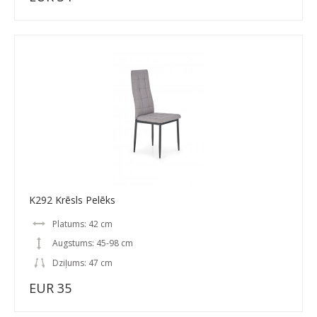
K292 Krēsls Pelēks
Platums: 42 cm
Augstums: 45-98 cm
Dziļums: 47 cm
EUR 35