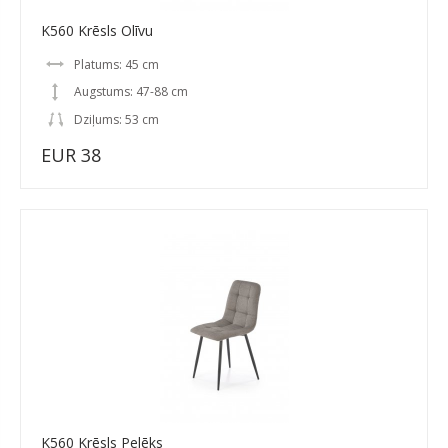
K560 Krēsls Olīvu
Platums: 45 cm
Augstums: 47-88 cm
Dziļums: 53 cm
EUR 38
K560 Krēsls Pelēks