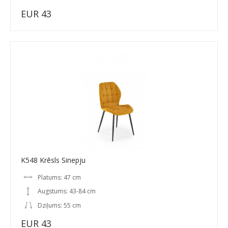
EUR 43
K548 Krēsls Sinepju
Platums: 47 cm
Augstums: 43-84 cm
Dziļums: 55 cm
EUR 43