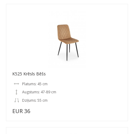
K525 Krēsls Bēšs
Platums: 45 cm
Augstums: 47-89 cm
Dziļums: 55 cm
EUR 36