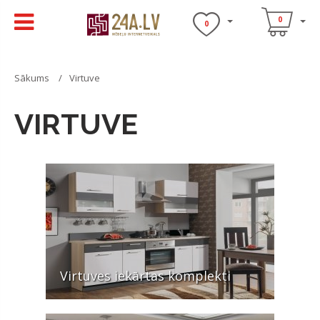
0
0
Sākums
Virtuve
VIRTUVE
Virtuves iekārtas komplekti