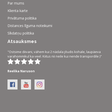
Par mums
Klienta karte
Privātuma politika
Distances līguma noteikumi
Sīkdatņu politika
Atsauksmes
"Ostsime diivani, vähem kui 2 nädala jõudis kohale, laupäeva
varahommikul ka veel. Kiitus nii neile kui nende transpordile )"
Reelika Naruson