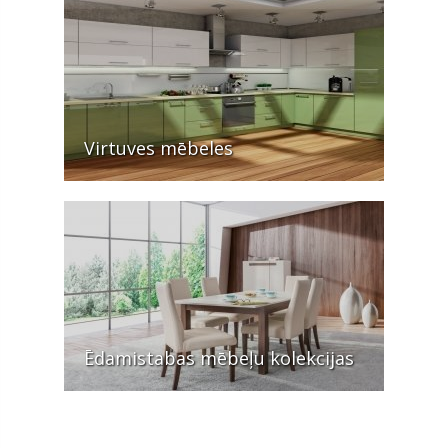
Virtuves mēbeles
Ēdamistabas mēbeļu kolekcijas