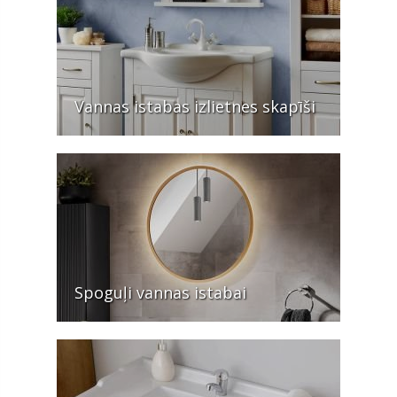
Vannas istabas izlietnes skapīši
Spoguļi vannas istabai