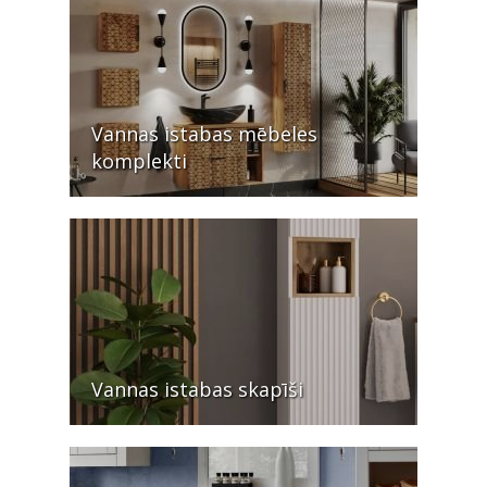
Vannas istabas mēbeles
komplekti
Vannas istabas skapīši