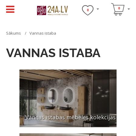
0
0
Sākums
Vannas istaba
VANNAS ISTABA
Vannas istabas mēbeles kolekcijas