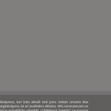
ājumus, kuri būtu aktuāli tieši Jums. Veikals izmanto tikai
atgādinājuma, kā arī analītiskos sīkfailus. Mēs neizmantosim un
pas apmeklētāju identitāti. Uzklikšķinot “piekrītu” vai turpinot