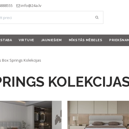
4888555
info@24a.lv
ISTABA
VIRTUVE
JAUNIEŠIEM
MĪKSTĀS MĒBELES
PRIEKŠNA
s Box Springs Kolekcijas
PRINGS KOLEKCIJA