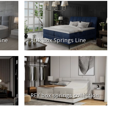
ine
ADR Box Springs Line
REY box springs collection