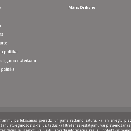
Māris Drīksne
a
a
ms
karte
a politika
s līguma noteikumi
 politika
rogrammu pārlūkošanas pieredzi un jums rādāmo saturu, kā arī sniegtu piedāv
zings:
nu atvieglinošos) sīkfailus, tādus kā filtrēšanas iestatījumu vai pievienošanās 
datus, lai izsekotu vai vāktu jebkādu informāciju, kas ļauj noteikt šīs mājasla