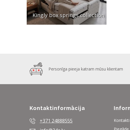
Kingly box springs collection
Personīga pieeja katram mūsu klientam
Kontaktinformācija
Infor
+371 24888555
Kontakti
Piegāde