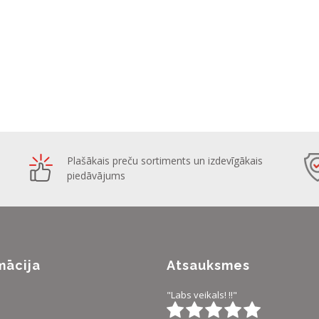
Plašākais preču sortiments un izdevīgākais
piedāvājums
mācija
Atsauksmes
"Labs veikals! !!"