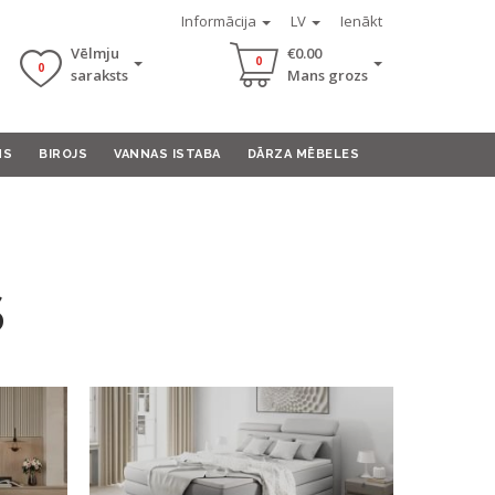
Informācija
LV
Ienākt
Vēlmju
€0.00
0
0
saraksts
Mans grozs
MS
BIROJS
VANNAS ISTABA
DĀRZA MĒBELES
S