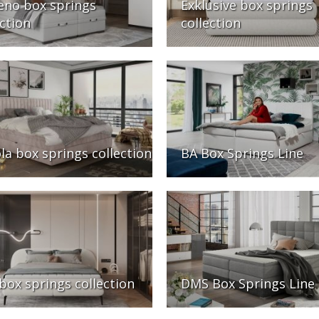
no box springs
Exklusive box springs
ection
collection
la box springs collection
BA Box Springs Line
box springs collection
DMS Box Springs Line