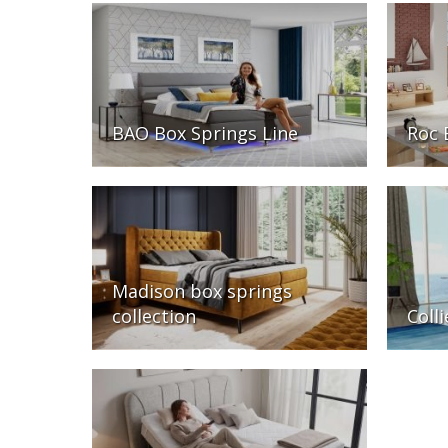
BAO Box Springs Line
Roc 
Madison box springs
collection
Coll