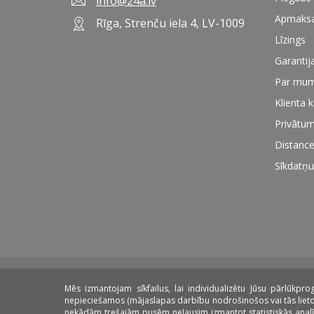
info@24a.lv
Apmaks
Rīga, Strenču iela 4, LV-1009
Līzings
Garantij
Par mu
Klienta 
Privātum
Distance
Sīkdatņu
Mēs izmantojam sīkfailus, lai individualizētu Jūsu pārlūkp
Norēķinu veidi:
Piegāde:
Lī
nepieciešamos (mājaslapas darbību nodrošinošos vai tās lietoša
nekādām trešajām pusēm neļausim izmantot statistiskās analīzes 