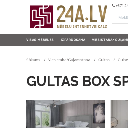
+371 2
VISAS MĒBELES
IZPĀRDOŠANA
VIESISTABA/GUĻAM
Sākums
Viesistaba/Guļamistaba
Gultas
Gulta
GULTAS BOX S