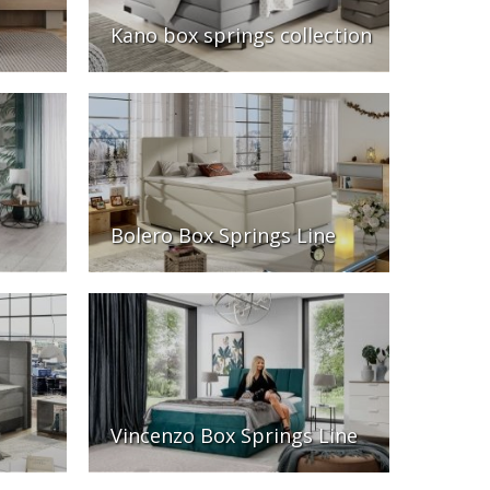
Kano box springs collection
Bolero Box Springs Line
Vincenzo Box Springs Line