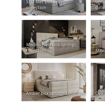
SKU-Mer box springs
Seme
collection
coll
Medino New box springs
collection
Mino
Amber box springs collection
Ovo 