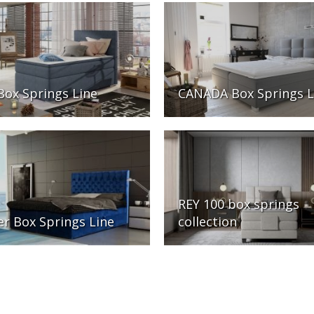
Box Springs Line
CANADA Box Springs L
REY 100 box springs
ier Box Springs Line
collection