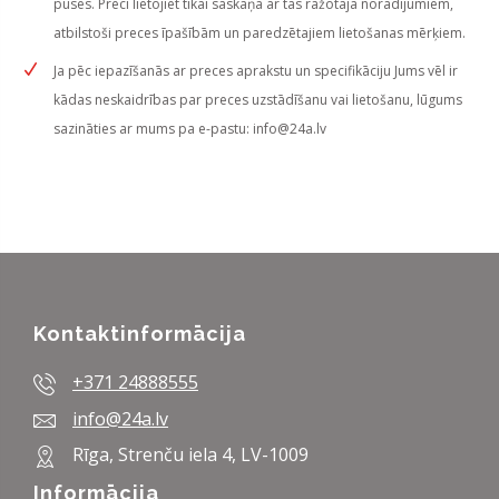
puses. Preci lietojiet tikai saskaņā ar tās ražotāja norādījumiem,
atbilstoši preces īpašībām un paredzētajiem lietošanas mērķiem.
Ja pēc iepazīšanās ar preces aprakstu un specifikāciju Jums vēl ir
kādas neskaidrības par preces uzstādīšanu vai lietošanu, lūgums
sazināties ar mums pa e-pastu:
info@24a.lv
Kontaktinformācija
+371 24888555
info@24a.lv
Rīga, Strenču iela 4, LV-1009
Informācija