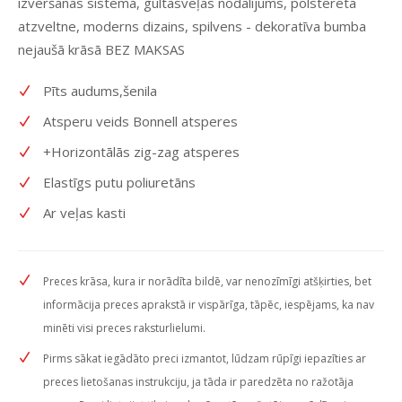
izvēršanas sistēma, gultasveļas nodalījums, polsterēta
atzveltne, moderns dizains, spilvens - dekoratīva bumba
nejaušā krāsā BEZ MAKSAS
Pīts audums,šenila
Atsperu veids Bonnell atsperes
+Horizontālās zig-zag atsperes
Elastīgs putu poliuretāns
Ar veļas kasti
Preces krāsa, kura ir norādīta bildē, var nenozīmīgi atšķirties, bet
informācija preces aprakstā ir vispārīga, tāpēc, iespējams, ka nav
minēti visi preces raksturlielumi.
Pirms sākat iegādāto preci izmantot, lūdzam rūpīgi iepazīties ar
preces lietošanas instrukciju, ja tāda ir paredzēta no ražotāja