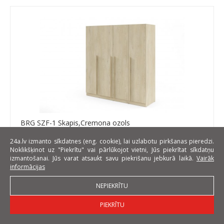
BRG SZF-1 Skapis,Cremona ozols
Platums: 200 cm
24a.lv izmanto sīkdatnes (eng. cookie), lai uzlabotu pirkšanas pieredzi.
Noklikšķinot uz "Piekrītu" vai pārlūkojot vietni, Jūs piekrītat sīkdatņu
Augstums: 210 cm
izmantošanai. Jūs varat atsaukt savu piekrišanu jebkurā laikā.
Vairāk
informācijas
Dziļums: 60.5 cm
EUR 379
NEPIEKRĪTU
PIEKRĪTU