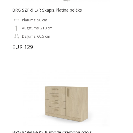
BRG SZF-5 L/R Skapis,Platīna pelēks
Platums: 50 cm
Augstums: 210 cm
Dziļums: 60.5 cm
EUR 129
BRG KOM BRK2 Kumode,Cremona ozols