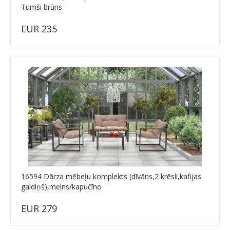
Tumši brūns
EUR 235
16594 Dārza mēbeļu komplekts (dīvāns,2 krēsli,kafijas
galdiņš),melns/kapučīno
EUR 279