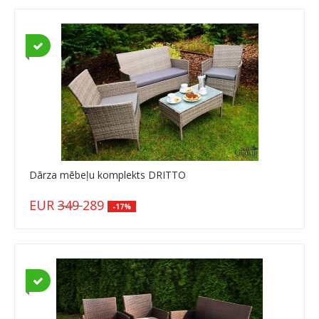
Dārza mēbeļu komplekts DRITTO
EUR
349
289
-17%