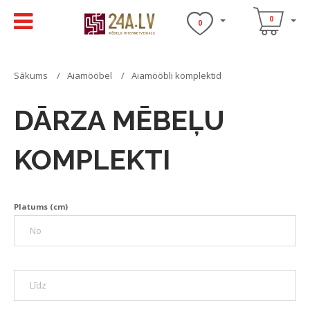
0
0
Sākums
Aiamööbel
Aiamööbli komplektid
DĀRZA MĒBEĻU
KOMPLEKTI
Platums (cm)