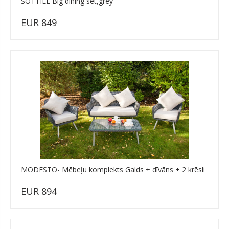
SOTTILE Big dining set,grey
EUR 849
MODESTO- Mēbeļu komplekts Galds + dīvāns + 2 krēsli
EUR 894