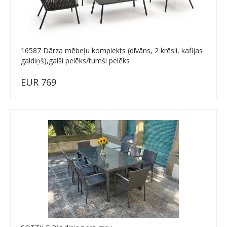
16587 Dārza mēbeļu komplekts (dīvāns, 2 krēsli, kafijas
galdiņš),gaiši pelēks/tumši pelēks
EUR 769