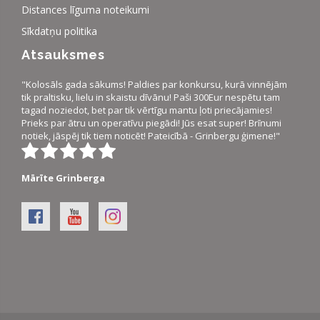
Distances līguma noteikumi
Sīkdatņu politika
Atsauksmes
"Kolosāls gada sākums! Paldies par konkursu, kurā vinnējām
tik praltisku, lielu in skaistu dīvānu! Paši 300Eur nespētu tam
tagad noziedot, bet par tik vērtīgu mantu ļoti priecājamies!
Prieks par ātru un operatīvu piegādi! Jūs esat super! Brīnumi
notiek, jāspēj tik tiem noticēt! Pateicībā - Grinbergu ģimene!"
Mārīte Grinberga