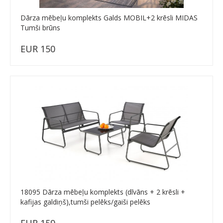
Dārza mēbeļu komplekts Galds MOBIL+2 krēsli MIDAS
Tumši brūns
EUR 150
18095 Dārza mēbeļu komplekts (dīvāns + 2 krēsli +
kafijas galdiņš),tumši pelēks/gaiši pelēks
EUR 159