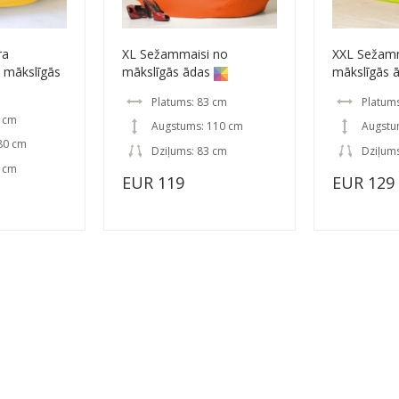
ra
XL Sežammaisi no
XXL Sežamm
 mākslīgās
mākslīgās ādas
mākslīgās 
Platums: 83 cm
Platum
0 cm
Augstums: 110 cm
Augstu
80 cm
Dziļums: 83 cm
Dziļum
0 cm
EUR 119
EUR 129