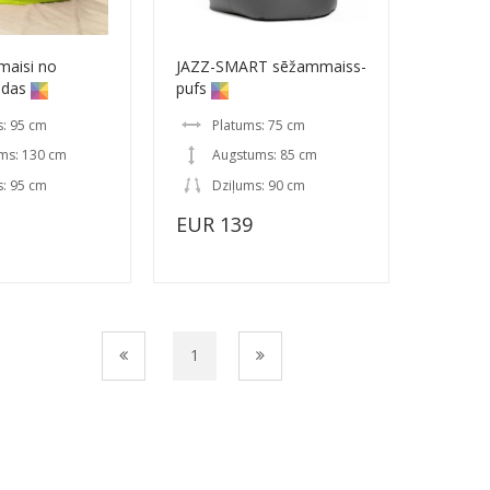
aisi no
JAZZ-SMART sēžammaiss-
ādas
pufs
s: 95 cm
Platums: 75 cm
ms: 130 cm
Augstums: 85 cm
s: 95 cm
Dziļums: 90 cm
EUR 139
1