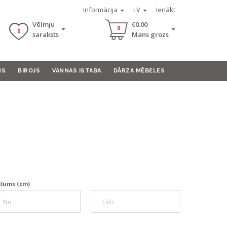
Informācija
LV
Ienākt
Vēlmju
€0.00
0
0
saraksts
Mans grozs
MS
BIROJS
VANNAS ISTABA
DĀRZA MĒBELES
iļums (cm)