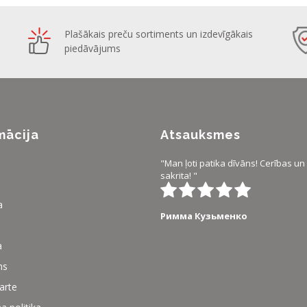
Plašākais preču sortiments un izdevīgākais
piedāvājums
mācija
Atsauksmes
"Man ļoti patika dīvāns! Cerības un 
sakrita! "
a
Римма Кузьменко
a
ms
karte