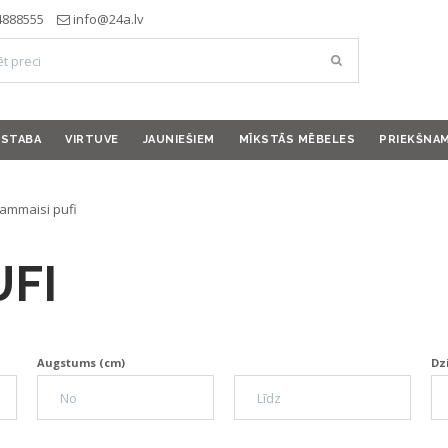
4888555
info@24a.lv
ISTABA
VIRTUVE
JAUNIEŠIEM
MĪKSTĀS MĒBELES
PRIEKŠNA
ammaisi pufi
UFI
Augstums (cm)
Dz