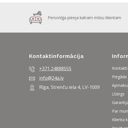
Personīga pieeja katram mūsu klientam
Kontaktinformācija
Infor
+371 24888555
Kontakti
Piegāde
info@24a.lv
Apmaks
Rīga, Strenču iela 4, LV-1009
Līzings
Garantij
Par mu
Klienta 