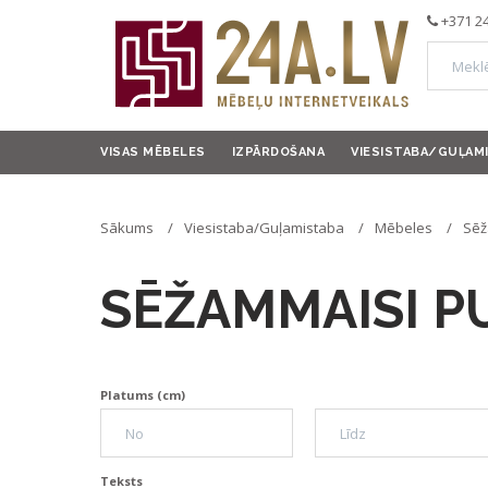
+371 2
VISAS MĒBELES
IZPĀRDOŠANA
VIESISTABA/GUĻAM
Sākums
Viesistaba/Guļamistaba
Mēbeles
Sēž
SĒŽAMMAISI P
Platums (cm)
Teksts