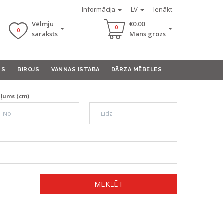
Informācija
LV
Ienākt
Vēlmju
€0.00
0
0
saraksts
Mans grozs
MS
BIROJS
VANNAS ISTABA
DĀRZA MĒBELES
iļums (cm)
MEKLĒT