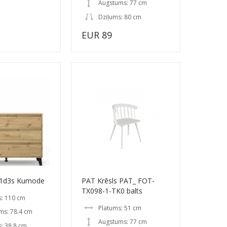
Augstums: 77 cm
Dziļums: 80 cm
EUR 89
1d3s Kumode
PAT Krēsls PAT_ FOT-
TX098-1-TK0 balts
s: 110 cm
Platums: 51 cm
ms: 78.4 cm
Augstums: 77 cm
: 38.8 cm