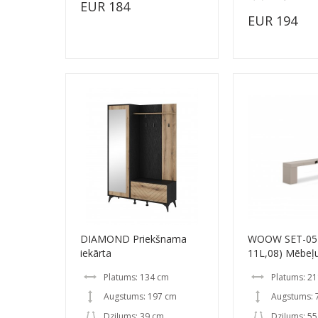
EUR 184
EUR 194
DIAMOND Priekšnama
WOOW SET-05
iekārta
11L,08) Mēbeļ
Platums: 134 cm
Platums: 2
Augstums: 197 cm
Augstums: 
Dziļums: 39 cm
Dziļums: 5