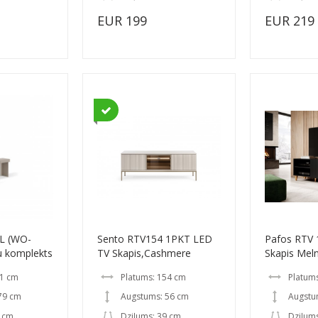
EUR 199
EUR 219
L (WO-
Sento RTV154 1PKT LED
Pafos RTV 
u komplekts
TV Skapis,Cashmere
Skapis Mel
11 cm
Platums: 154 cm
Platum
79 cm
Augstums: 56 cm
Augstu
5 cm
Dziļums: 39 cm
Dziļum