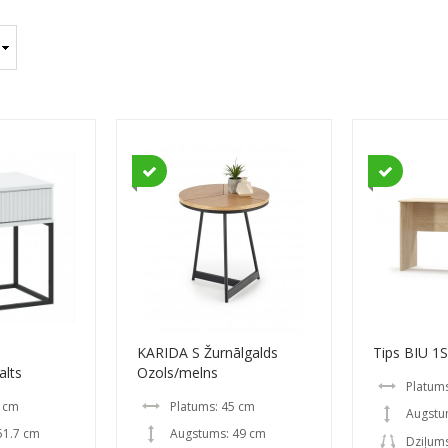
KARIDA S Žurnālgalds
Tips BIU 1
alts
Ozols/melns
Platum
0 cm
Platums: 45 cm
Augstu
51.7 cm
Augstums: 49 cm
Dziļum