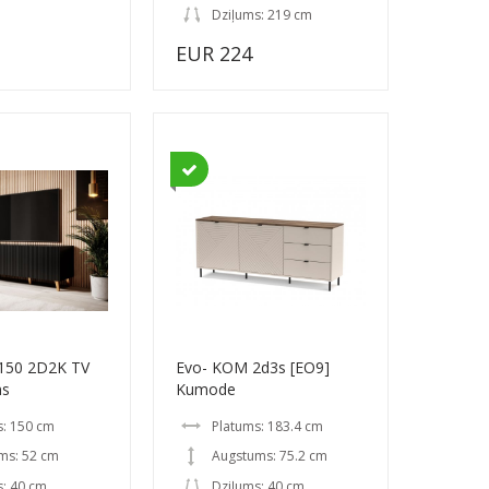
Dziļums: 219 cm
EUR 224
150 2D2K TV
Evo- KOM 2d3s [EO9]
ns
Kumode
s: 150 cm
Platums: 183.4 cm
ms: 52 cm
Augstums: 75.2 cm
s: 40 cm
Dziļums: 40 cm