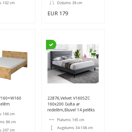
s: 102 cm
Dziļums: 38 cm
EUR 179
/160+W160
22876,Velvet V160SZC
delēm
160x200 Gulta ar
redelēm,Bluvel 14 pelēks
s: 166 cm
Platums: 165 cm
ms: 86 cm
Augstums: 34-108 cm
s: 207 cm