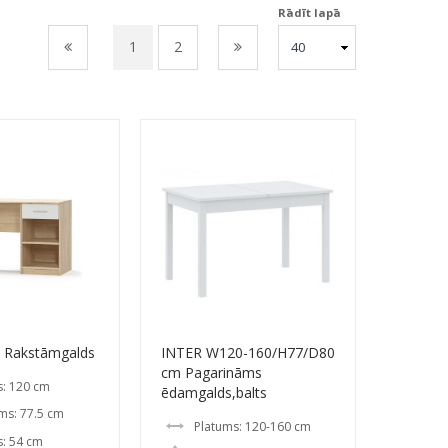
Rādīt lapā
1
2
S Rakstāmgalds
INTER W120-160/H77/D80
cm Pagarināms
s: 120 cm
ēdamgalds,balts
ms: 77.5 cm
Platums: 120-160 cm
s: 54 cm