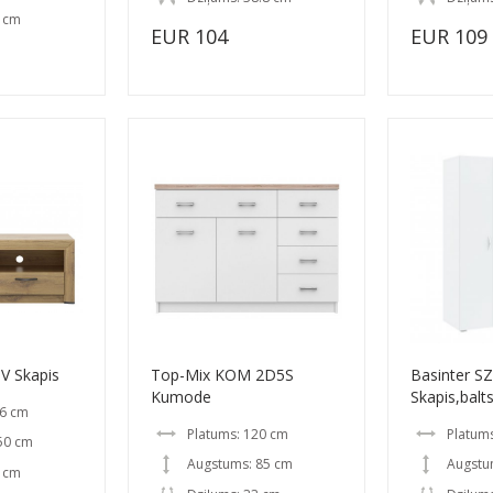
2 cm
EUR 104
EUR 109
V Skapis
Top-Mix KOM 2D5S
Basinter S
Kumode
Skapis,balt
36 cm
Platums: 120 cm
Platums
50 cm
Augstums: 85 cm
Augstu
0 cm