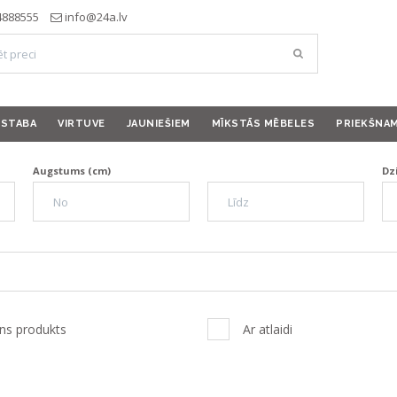
4888555
info@24a.lv
ISTABA
VIRTUVE
JAUNIEŠIEM
MĪKSTĀS MĒBELES
PRIEKŠNA
Augstums (cm)
Dz
ns produkts
Ar atlaidi