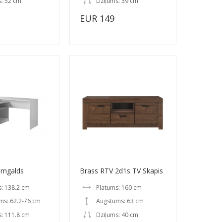
s: 52 cm
Dziļums: 39 cm
EUR 149
āmgalds
Brass RTV 2d1s TV Skapis
: 138.2 cm
Platums: 160 cm
ms: 62.2-76 cm
Augstums: 63 cm
: 111.8 cm
Dziļums: 40 cm