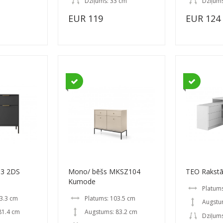
Dziļums: 33 cm
Dziļum
EUR 119
EUR 124
03 2DS
Mono/ bēšs MKSZ104
TEO Rakst
Kumode
Platums
3.3 cm
Platums: 103.5 cm
Augstu
81.4 cm
Augstums: 83.2 cm
Dziļums