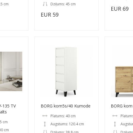
.5 cm
Dziļums: 45 cm
EUR 69
EUR 59
-135 TV
BORG kom5s/40 Kumode
BORG kom
alts
Platums: 40 cm
Platum
35 cm
Augstums: 120.4 cm
Augstu
30 cm
Dziļums: 38.8 cm
Dziļums