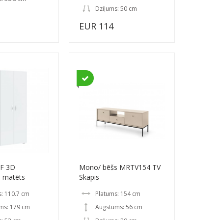
Dziļums: 50 cm
EUR 114
ZF 3D
Mono/ bēšs MRTV154 TV
s matēts
Skapis
: 110.7 cm
Platums: 154 cm
ms: 179 cm
Augstums: 56 cm