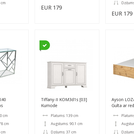
9 cm
Dziļum
EUR 179
EUR 179
X40
Tiffany-II KOM3d1s [03]
Ayson LOZ
bs
Kumode
Gulta ar re
20 cm
Platums: 139 cm
Platum
78 cm
Augstums: 90.1 cm
Augstu
0 cm
Dziļums: 37 cm
Dziļum