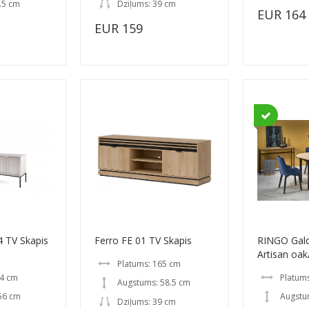
.5 cm
Dziļums: 39 cm
EUR 164
EUR 159
 TV Skapis
Ferro FE 01 TV Skapis
RINGO Gald
Artisan oak
Platums: 165 cm
54 cm
Platum
Augstums: 58.5 cm
56 cm
Augstu
Dziļums: 39 cm