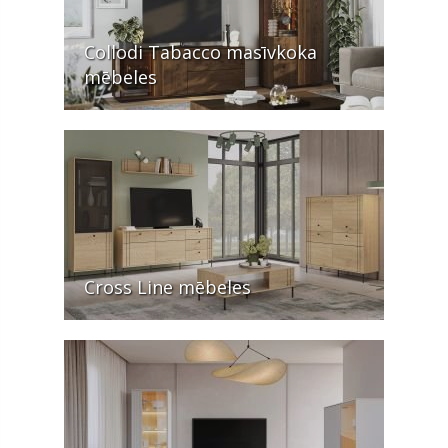
Collodi Tabacco masīvkoka
mēbeles
Cross Line mēbeles