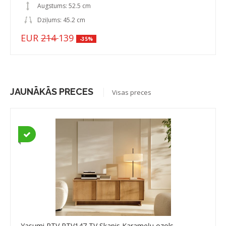
Augstums: 52.5 cm
Dziļums: 45.2 cm
EUR
214
139
-35%
JAUNĀKĀS PRECES
Visas preces
Yasumi RTV RTV147 TV Skapis,Karameļu ozols