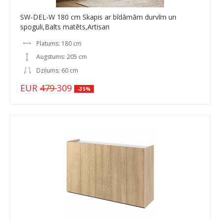
SW-DEL-W 180 cm Skapis ar bīdāmām durvīm un
spoguli,Balts matēts,Artisan
Platums: 180 cm
Augstums: 205 cm
Dziļums: 60 cm
EUR
479
309
-35%