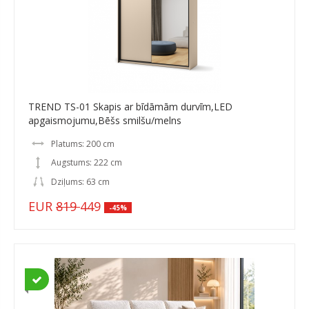
TREND TS-01 Skapis ar bīdāmām durvīm,LED
apgaismojumu,Bēšs smilšu/melns
Platums: 200 cm
Augstums: 222 cm
Dziļums: 63 cm
EUR
819
449
-45%