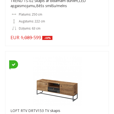
TREND TS-02 Skapis ar bīdāmām durvīm,LED
apgaismojumu,Bēšs smilšu/melns
Platums: 250 cm
Augstums: 222 cm
Dziļums: 63 cm
EUR
1,089
599
-44%
LOFT RTV DRTV153 TV skapis