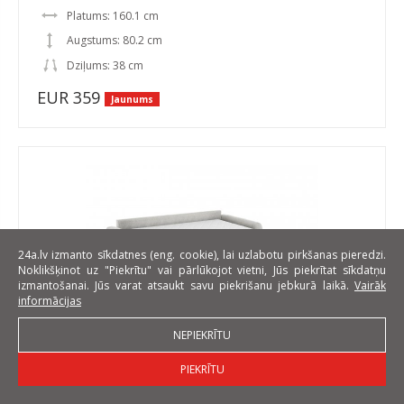
Platums: 160.1 cm
Augstums: 80.2 cm
Dziļums: 38 cm
EUR 359
Jaunums
24a.lv izmanto sīkdatnes (eng. cookie), lai uzlabotu pirkšanas pieredzi.
Noklikšķinot uz "Piekrītu" vai pārlūkojot vietni, Jūs piekrītat sīkdatņu
izmantošanai. Jūs varat atsaukt savu piekrišanu jebkurā laikā.
Vairāk
informācijas
NEPIEKRĪTU
Misterio SOF Dīvānsgulta ar matraci 160x195 cm
PIEKRĪTU
Platums: 230 cm