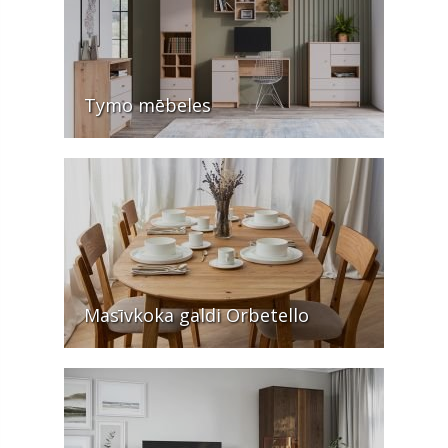
Tymo mēbeles
Masīvkoka galdi Orbetello