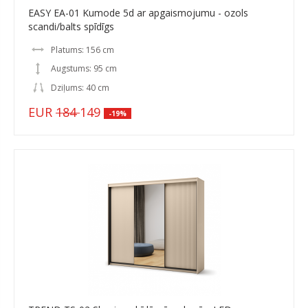
EASY EA-01 Kumode 5d ar apgaismojumu - ozols
scandi/balts spīdīgs
Platums: 156 cm
Augstums: 95 cm
Dziļums: 40 cm
EUR
184
149
-19%