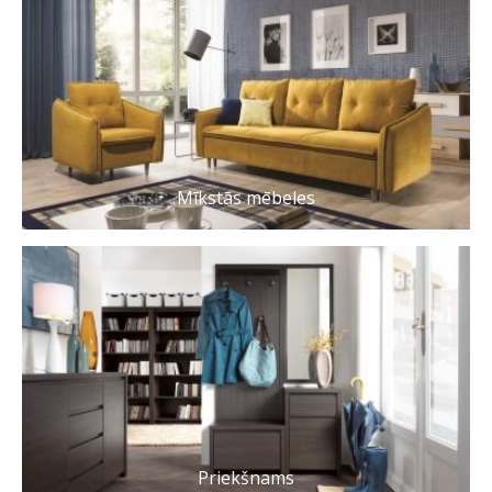
Mīkstās mēbeles
Priekšnams