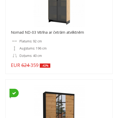
Nomad ND-03 Vitrīna ar četrām atvilktnēm
Platums: 92 cm
Augstums: 196 cm
Dziļums: 40 cm
EUR
624
359
-42%