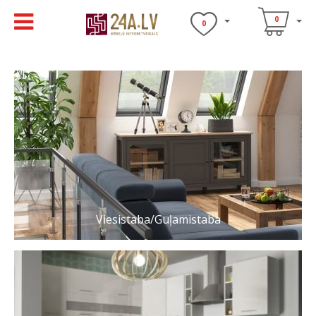
0
0
Viesistaba/Guļamistaba