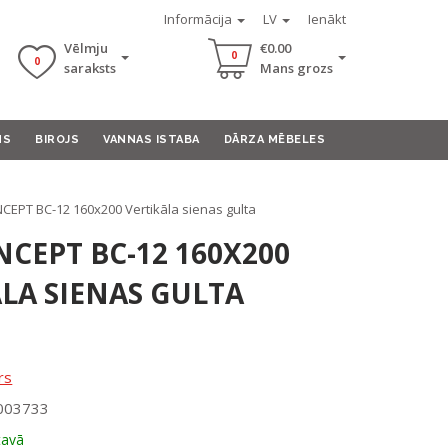
Informācija
LV
Ienākt
Vēlmju
€0.00
0
0
saraksts
Mans grozs
MS
BIROJS
VANNAS ISTABA
DĀRZA MĒBELES
EPT BC-12 160x200 Vertikāla sienas gulta
CEPT BC-12 160X200
LA SIENAS GULTA
rs
0003733
tavā