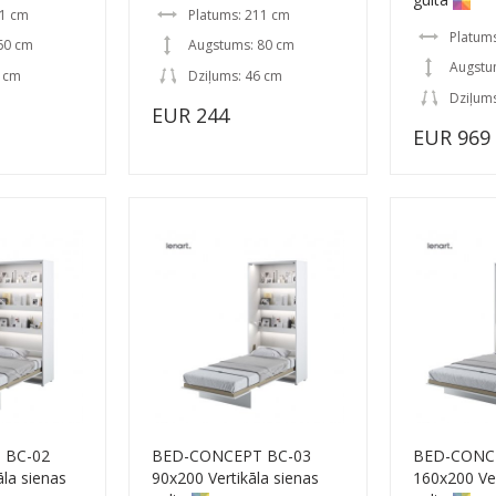
11 cm
Platums: 211 cm
Platum
60 cm
Augstums: 80 cm
Augstu
6 cm
Dziļums: 46 cm
Dziļum
EUR 244
EUR 969
 BC-02
BED-CONCEPT BC-03
BED-CONC
āla sienas
90x200 Vertikāla sienas
160x200 Ver