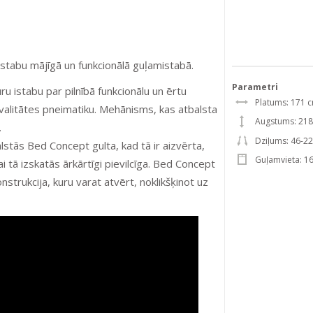
istabu mājīgā un funkcionālā guļamistabā.
Parametri
u istabu par pilnībā funkcionālu un ērtu
Platums: 171 
kvalitātes pneimatiku. Mehānisms, kas atbalsta
Augstums: 21
.
Dziļums: 46-2
alstās Bed Concept gulta, kad tā ir aizvērta,
Guļamvieta: 1
ai tā izskatās ārkārtīgi pievilcīga. Bed Concept
trukcija, kuru varat atvērt, noklikšķinot uz