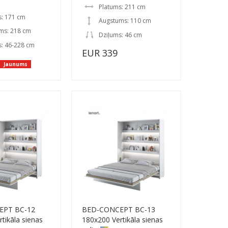
Platums: 211 cm
s: 171 cm
Augstums: 110 cm
ms: 218 cm
Dziļums: 46 cm
s: 46-228 cm
EUR 339
Jaunums
EPT BC-12
BED-CONCEPT BC-13
tikāla sienas
180x200 Vertikāla sienas