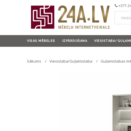
+371 2
VISAS MĒBELES
IZPĀRDOŠANA
VIESISTABA/GUĻAM
Sākums
Viesistaba/Guļamistaba
Guļamistabas mē