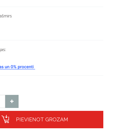
ašmirs
as:
PIEVIENOT GROZAM