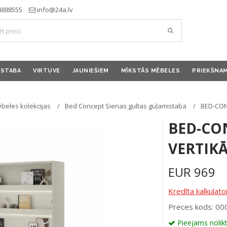
4888555
info@24a.lv
ISTABA
VIRTUVE
JAUNIEŠIEM
MĪKSTĀS MĒBELES
PRIEKŠNA
beles kolekcijas
Bed Concept Sienas gultas guļamistaba
BED-CONC
BED-CON
VERTIKĀ
EUR
969
Kredīta kalkulato
Preces kods: 0
Pieejams nolik