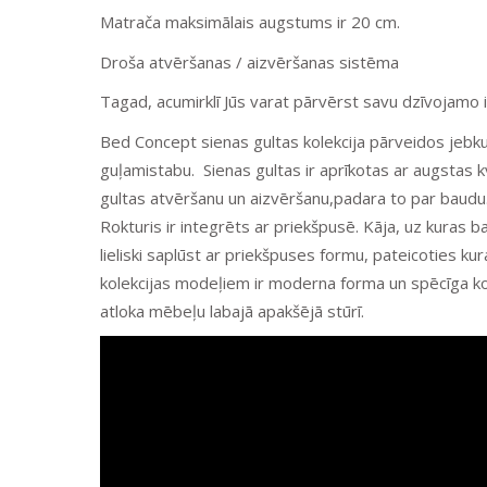
Matrača maksimālais augstums ir 20 cm.
Droša atvēršanas / aizvēršanas sistēma
Tagad, acumirklī Jūs varat pārvērst savu dzīvojamo 
Bed Concept sienas gultas kolekcija pārveidos jebkur
guļamistabu. Sienas gultas ir aprīkotas ar augstas 
gultas atvēršanu un aizvēršanu,padara to par baudu
Rokturis ir integrēts ar priekšpusē. Kāja, uz kuras b
lieliski saplūst ar priekšpuses formu, pateicoties kur
kolekcijas modeļiem ir moderna forma un spēcīga kons
atloka mēbeļu labajā apakšējā stūrī.