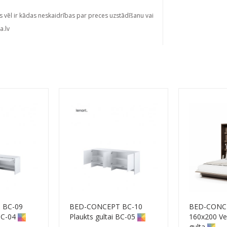
s vēl ir kādas neskaidrības par preces uzstādīšanu vai
a.lv
 BC-09
BED-CONCEPT BC-10
BED-CONC
BC-04
Plaukts gultai BC-05
160x200 Ver
gulta