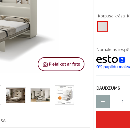
Korpusa krāsa:
K
Nomaksas iespēj
DAUDZUMS
KSA