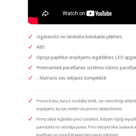
Izgatavots no lamināta kokskaidu plātnes
ABS
Opcija papildus iespējams iegādāties LED apg
Pneimatiskā pacelšanas sistēma-Gāzes pacelš
- Matracis nav iekļauts komplektā
Preces krāsa, kura ir norādīta bildē, var nenozīmīgi atšķirt
iespējams, ka nav minēti visi preces raksturlielumi.
Pirms sākat iegādāto preci izmantot, lūdzam rūpīgi iepazītie
paredzēta no ražotāja puses. Preci lietojiet tikai saskaņā 
īpašībām un paredzētajiem lietošanas mērķiem.