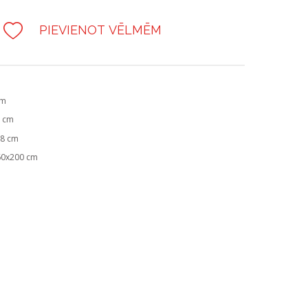
PIEVIENOT VĒLMĒM
cm
8 cm
28 cm
60x200 cm