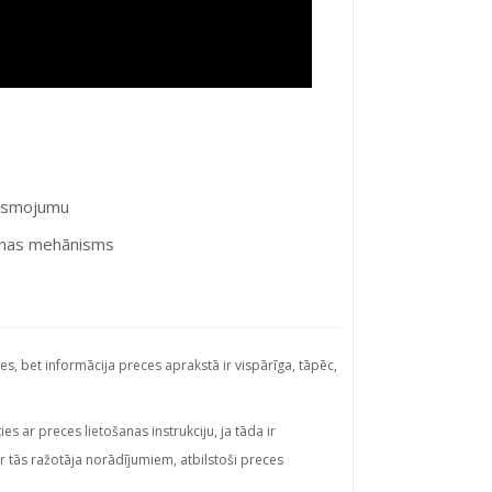
aismojumu
anas mehānisms
ies, bet informācija preces aprakstā ir vispārīga, tāpēc,
s ar preces lietošanas instrukciju, ja tāda ir
ar tās ražotāja norādījumiem, atbilstoši preces