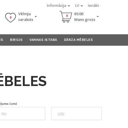
Informācija
LV
Ienākt
Vēlmju
€0.00
0
0
saraksts
Mans grozs
MS
BIROJS
VANNAS ISTABA
DĀRZA MĒBELES
ĒBELES
iļums (cm)