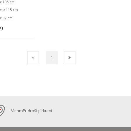
s: 135 cm
ms: 115 cm
s: 37 cm
39
1
Vienmēr droši pirkumi