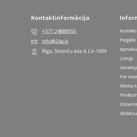
Kontaktinformācija
Infor
+371 24888555
Kontakti
Piegāde
info@24a.lv
Apmaks
Rīga, Strenču iela 4, LV-1009
Līzings
Garantij
Par mu
Klienta 
Privātum
Distance
Sīkdatņu