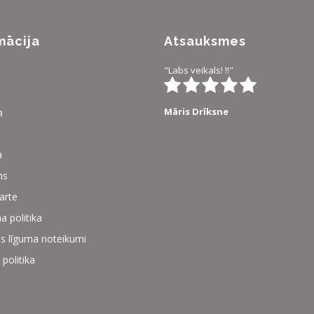
mācija
Atsauksmes
"Labs veikals! !!"
Māris Drīksne
a
a
ms
karte
a politika
s līguma noteikumi
 politika