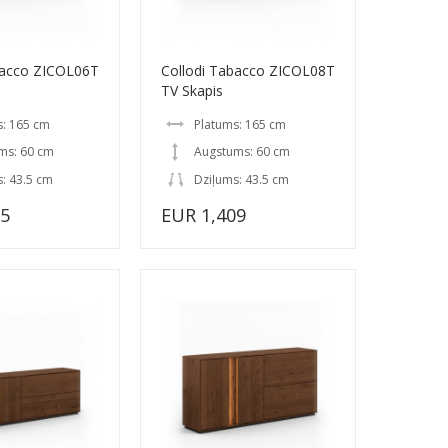
bacco ZICOL06T
Collodi Tabacco ZICOL08T
TV Skapis
s: 165 cm
Platums: 165 cm
ms: 60 cm
Augstums: 60 cm
: 43.5 cm
Dziļums: 43.5 cm
35
EUR 1,409