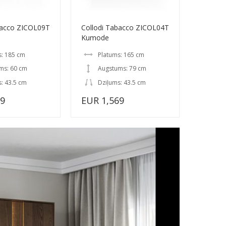
bacco ZICOL09T
Collodi Tabacco ZICOL04T
Kumode
s: 185 cm
Platums: 165 cm
ms: 60 cm
Augstums: 79 cm
: 43.5 cm
Dziļums: 43.5 cm
19
EUR 1,569