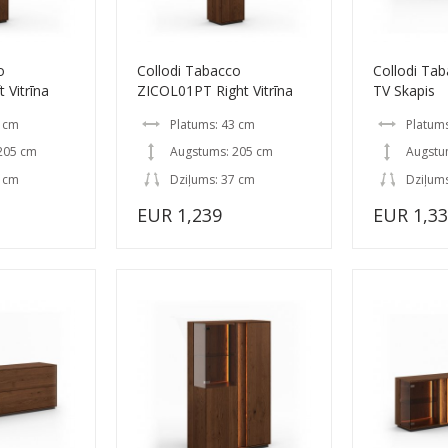
o
Collodi Tabacco
Collodi Ta
 Vitrīna
ZICOL01PT Right Vitrīna
TV Skapis
3 cm
Platums: 43 cm
Platum
205 cm
Augstums: 205 cm
Augstu
7 cm
Dziļums: 37 cm
Dziļums
EUR 1,239
EUR 1,3