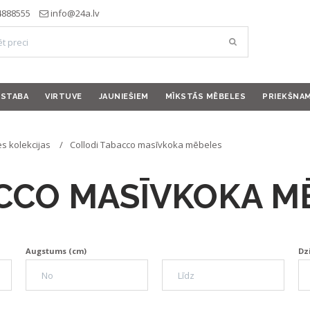
4888555
info@24a.lv
ISTABA
VIRTUVE
JAUNIEŠIEM
MĪKSTĀS MĒBELES
PRIEKŠNA
s kolekcijas
Collodi Tabacco masīvkoka mēbeles
CCO MASĪVKOKA M
Augstums (cm)
Dz