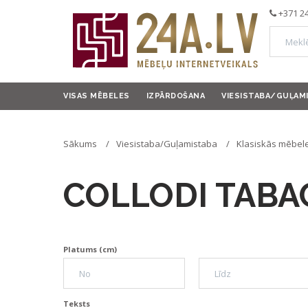
+371 2
VISAS MĒBELES
IZPĀRDOŠANA
VIESISTABA/GUĻAM
Sākums
Viesistaba/Guļamistaba
Klasiskās mēbele
COLLODI TABA
Platums (cm)
Teksts