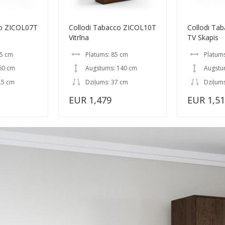
co ZICOL07T
Collodi Tabacco ZICOL10T
Collodi Ta
Vitrīna
TV Skapis
85 cm
Platums: 85 cm
Platum
60 cm
Augstums: 140 cm
Augstu
.5 cm
Dziļums: 37 cm
Dziļums
EUR 1,479
EUR 1,5