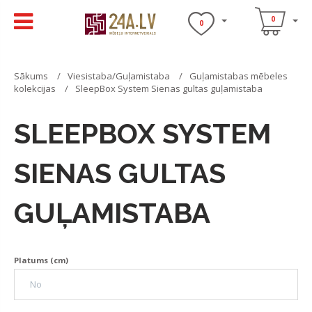
0
0
Sākums
Viesistaba/Guļamistaba
Guļamistabas mēbeles
kolekcijas
SleepBox System Sienas gultas guļamistaba
SLEEPBOX SYSTEM
SIENAS GULTAS
GUĻAMISTABA
Platums (cm)