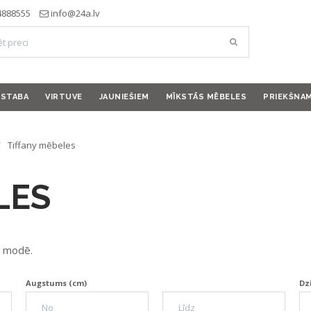
4888555
info@24a.lv
ISTABA
VIRTUVE
JAUNIEŠIEM
MĪKSTĀS MĒBELES
PRIEKŠNA
Tiffany mēbeles
LES
r modē.
Augstums (cm)
Dz