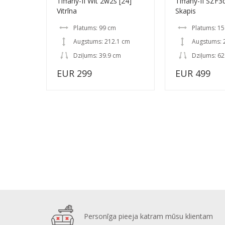
Tiffany-II Wit 2w2s [24]
Tiffany-II SZF3
Vitrīna
Skapis
Platums: 99 cm
Platums: 1
Augstums: 212.1 cm
Augstums: 
Dziļums: 39.9 cm
Dziļums: 62
EUR 299
EUR 499
Personīga pieeja katram mūsu klientam