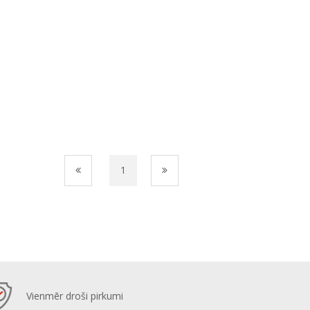
1
Vienmēr droši pirkumi