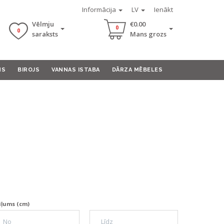
Informācija
LV
Ienākt
Vēlmju
€0.00
0
0
saraksts
Mans grozs
MS
BIROJS
VANNAS ISTABA
DĀRZA MĒBELES
iļums (cm)