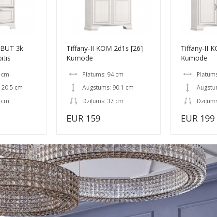
K BUT 3k
Tiffany-II KOM 2d1s [26]
Tiffany-II 
ītis
Kumode
Kumode
4 cm
Platums: 94 cm
Platum
120.5 cm
Augstums: 90.1 cm
Augstu
8 cm
Dziļums: 37 cm
Dziļum
EUR 159
EUR 199