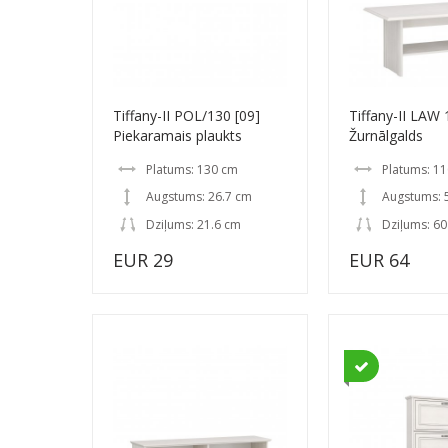
Tiffany-II POL/130 [09]
Tiffany-II LAW 
Piekaramais plaukts
Žurnālgalds
Platums: 130 cm
Platums: 1
Augstums: 26.7 cm
Augstums: 
Dziļums: 21.6 cm
Dziļums: 6
EUR 29
EUR 64