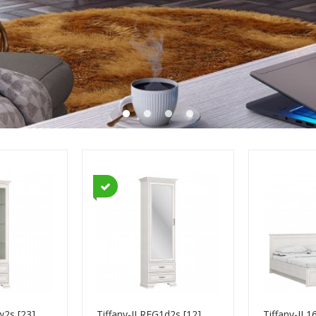
1w2s [23]
Tiffany-II REG1d2s [12]
Tiffany-II 