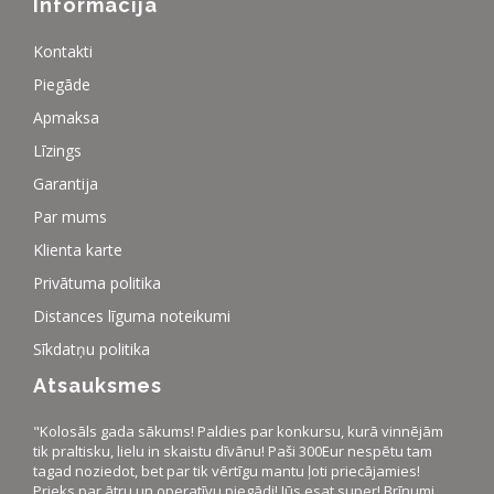
Informācija
Kontakti
Piegāde
Apmaksa
Līzings
Garantija
Par mums
Klienta karte
Privātuma politika
Distances līguma noteikumi
Sīkdatņu politika
Atsauksmes
"Kolosāls gada sākums! Paldies par konkursu, kurā vinnējām
tik praltisku, lielu in skaistu dīvānu! Paši 300Eur nespētu tam
tagad noziedot, bet par tik vērtīgu mantu ļoti priecājamies!
Prieks par ātru un operatīvu piegādi! Jūs esat super! Brīnumi