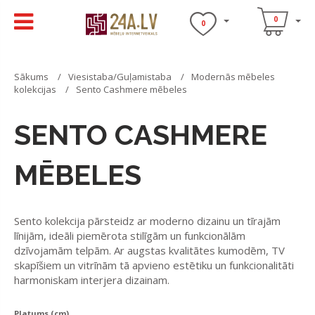
0
0
Sākums
Viesistaba/Guļamistaba
Modernās mēbeles
kolekcijas
Sento Cashmere mēbeles
SENTO CASHMERE
MĒBELES
Sento kolekcija pārsteidz ar moderno dizainu un tīrajām
līnijām, ideāli piemērota stilīgām un funkcionālām
dzīvojamām telpām. Ar augstas kvalitātes kumodēm, TV
skapīšiem un vitrīnām tā apvieno estētiku un funkcionalitāti
harmoniskam interjera dizainam.
Platums (cm)