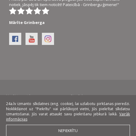
notiek, jāspēj tik tiem noticēt! Pateicībā - Grinbergu ģimene!"
Mārīte Grinberga
Norēķinu veidi:
Piegāde:
24a.lv izmanto sīkdatnes (eng. cookie), lai uzlabotu pirkšanas pieredzi.
Noklikšķinot uz "Piekrītu" vai pārlūkojot vietni, Jūs piekrītat sīkdatņu
Līzings:
izmantošanai. Jūs varat atsaukt savu piekrišanu jebkurā laikā.
Vairāk
informācijas
NEPIEKRĪTU