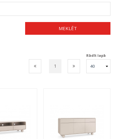
MEKLĒT
Rādīt lapā
1