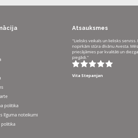
mācija
Atsauksmes
"Lielisks veikals un lielisks serviss
nopirkām stūra dīvānu Avesta. Mēs 
priecājāmies par kvalitāti un diezg
piegādi."
a
Vita Stepanjan
a
ms
karte
a politika
s līguma noteikumi
 politika