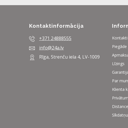
Kontaktinformācija
Infor
+371 24888555
Kontakti
Piegāde
info@24a.lv
Apmaks
Rīga, Strenču iela 4, LV-1009
Līzings
Garantij
Par mu
Klienta 
Privātum
Distance
Sīkdatņu