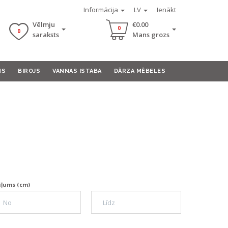
Informācija
LV
Ienākt
Vēlmju
€0.00
0
0
saraksts
Mans grozs
MS
BIROJS
VANNAS ISTABA
DĀRZA MĒBELES
iļums (cm)