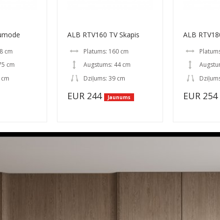
umode
ALB RTV160 TV Skapis
ALB RTV180
08 cm
Platums: 160 cm
Platum
75 cm
Augstums: 44 cm
Augstu
9 cm
Dziļums: 39 cm
Dziļum
EUR 244
EUR 254
Jaunums