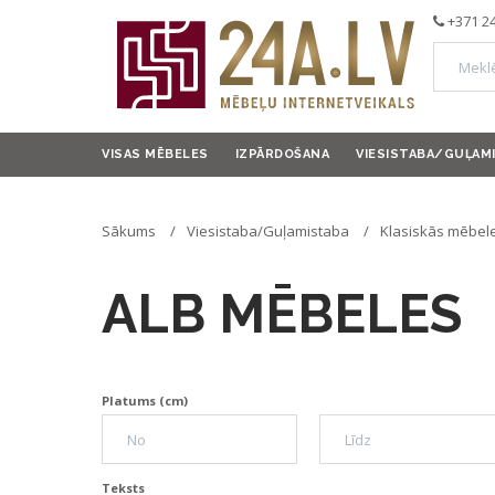
+371 2
VISAS MĒBELES
IZPĀRDOŠANA
VIESISTABA/GUĻAM
Sākums
Viesistaba/Guļamistaba
Klasiskās mēbele
ALB MĒBELES
Platums (cm)
Teksts