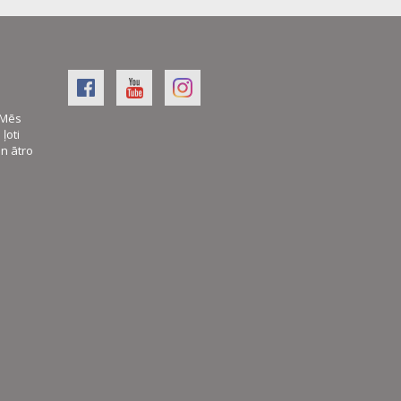
. Mēs
ļoti
an ātro