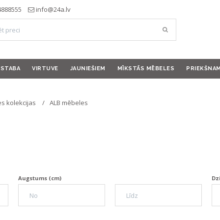
4888555
info@24a.lv
ISTABA
VIRTUVE
JAUNIEŠIEM
MĪKSTĀS MĒBELES
PRIEKŠNA
s kolekcijas
ALB mēbeles
Augstums (cm)
Dz