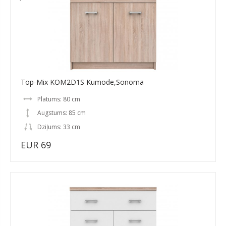
Top-Mix KOM2D1S Kumode,Sonoma
Platums: 80 cm
Augstums: 85 cm
Dziļums: 33 cm
EUR 69