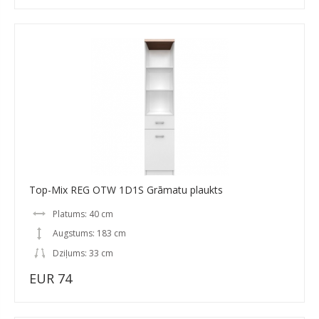
Top-Mix REG OTW 1D1S Grāmatu plaukts
Platums: 40 cm
Augstums: 183 cm
Dziļums: 33 cm
EUR 74