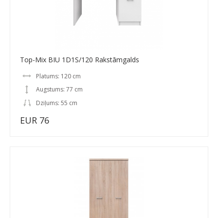
Top-Mix BIU 1D1S/120 Rakstāmgalds
Platums: 120 cm
Augstums: 77 cm
Dziļums: 55 cm
EUR 76