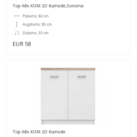
Top-Mix KOM 2D Kumode,Sonoma
Platums: 80 cm
Augstums: 85 cm
Dziļums: 33 cm
EUR 58
Top-Mix KOM 2D Kumode