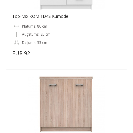
Top-Mix KOM 1D4S Kumode
Platums: 80 cm
Augstums: 85 cm
Dziļums: 33 cm
EUR 92