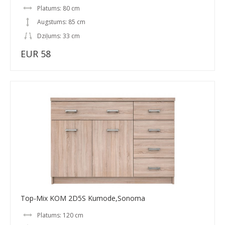
Platums: 80 cm
Augstums: 85 cm
Dziļums: 33 cm
EUR 58
Top-Mix KOM 2D5S Kumode,Sonoma
Platums: 120 cm