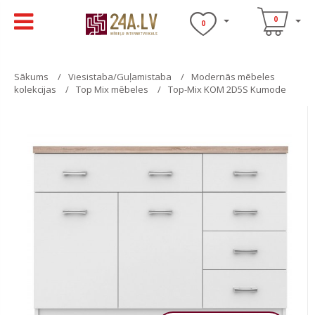
0
0
Sākums
Viesistaba/Guļamistaba
Modernās mēbeles
kolekcijas
Top Mix mēbeles
Top-Mix KOM 2D5S Kumode