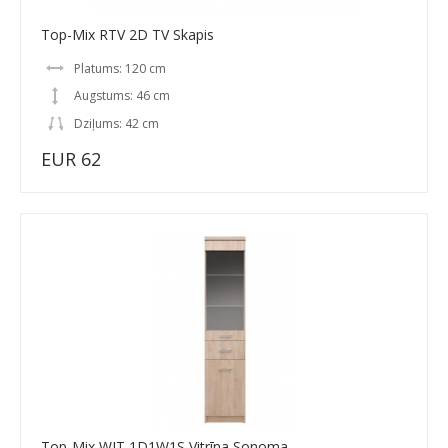
Top-Mix RTV 2D TV Skapis
Platums: 120 cm
Augstums: 46 cm
Dziļums: 42 cm
EUR 62
Top-Mix WIT 1D1W1S Vitrīna,Sonoma