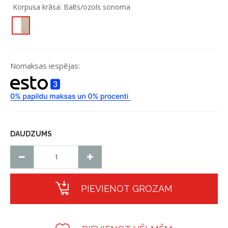
Korpusa krāsa:
Balts/ozols sonoma
Nomaksas iespējas:
DAUDZUMS
PIEVIENOT GROZAM