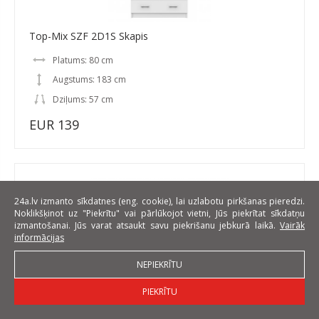
Top-Mix SZF 2D1S Skapis
Platums: 80 cm
Augstums: 183 cm
Dziļums: 57 cm
EUR 139
24a.lv izmanto sīkdatnes (eng. cookie), lai uzlabotu pirkšanas pieredzi.
Noklikšķinot uz "Piekrītu" vai pārlūkojot vietni, Jūs piekrītat sīkdatņu
izmantošanai. Jūs varat atsaukt savu piekrišanu jebkurā laikā.
Vairāk
informācijas
NEPIEKRĪTU
PIEKRĪTU