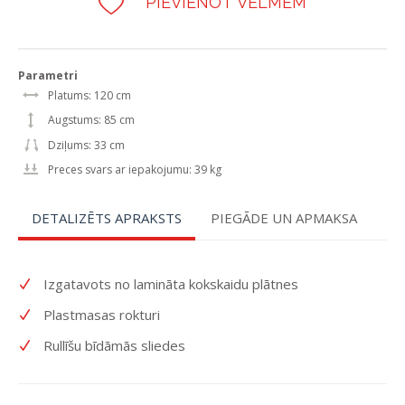
PIEVIENOT VĒLMĒM
Parametri
Platums: 120 cm
Augstums: 85 cm
Dziļums: 33 cm
Preces svars ar iepakojumu: 39 kg
DETALIZĒTS APRAKSTS
PIEGĀDE UN APMAKSA
Izgatavots no lamināta kokskaidu plātnes
Plastmasas rokturi
Rullīšu bīdāmās sliedes