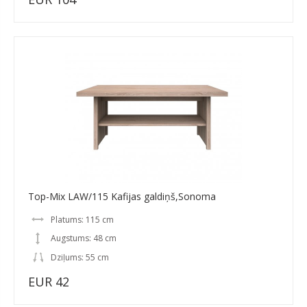
Top-Mix LAW/115 Kafijas galdiņš,Sonoma
Platums: 115 cm
Augstums: 48 cm
Dziļums: 55 cm
EUR 42