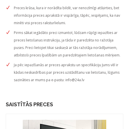
Preces krāsa, kura ir norādīta bildē, var nenozīmīgi atšķirties, bet
informācija preces aprakstā ir vispārīga, tāpēc, iespējams, ka nav
minēti visi preces raksturlielumi.
Pirms sākat iegādāto preci izmantot, lūdzam rūpīgi iepazīties ar
preces lietošanas instrukciju, ja tāda ir paredzēta no ražotāja
puses. Preci lietojiet tikai saskaņā ar tās ražotāja norādījumiem,
atbilstoši preces īpašībām un paredzētajiem lietošanas mērķiem.
Ja pēc iepazīšanās ar preces aprakstu un specifikāciju Jums vēl ir
kādas neskaidrības par preces uzstādīšanu vai lietošanu, lūgums
sazināties ar mums pa e-pastu:
info@24a.lv
SAISTĪTĀS PRECES