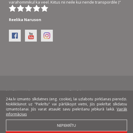
varahommikul ka veel. Kiitus nii neile kui nende transpordile )"
Reelika Naruson
Norēķinu veidi:
Piegāde:
24a.lv izmanto sīkdatnes (eng. cookie), lai uzlabotu pirkšanas pieredzi.
Noklikšķinot uz "Piekrītu" vai pārlūkojot vietni, Jūs piekrītat sīkdatņu
Līzings:
izmantošanai. Jūs varat atsaukt savu piekrišanu jebkurā laikā.
Vairāk
informācijas
NEPIEKRĪTU