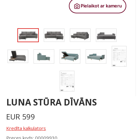
LUNA STŪRA DĪVĀNS
EUR
599
Kredīta kalkulators
Preces kods: 00009930