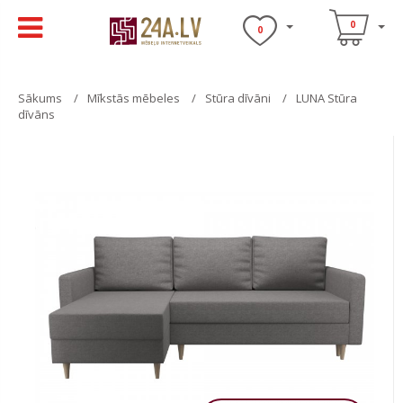
0
0
Sākums
Mīkstās mēbeles
Stūra dīvāni
LUNA Stūra
dīvāns