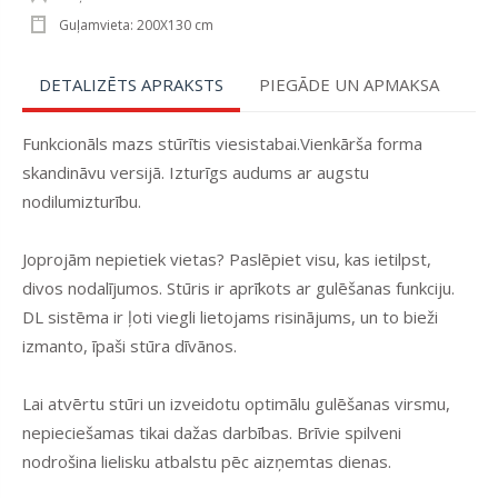
Guļamvieta: 200X130 cm
DETALIZĒTS APRAKSTS
PIEGĀDE UN APMAKSA
Funkcionāls mazs stūrītis viesistabai.Vienkārša forma
skandināvu versijā. Izturīgs audums ar augstu
nodilumizturību.
Joprojām nepietiek vietas? Paslēpiet visu, kas ietilpst,
divos nodalījumos. Stūris ir aprīkots ar gulēšanas funkciju.
DL sistēma ir ļoti viegli lietojams risinājums, un to bieži
izmanto, īpaši stūra dīvānos.
Lai atvērtu stūri un izveidotu optimālu gulēšanas virsmu,
nepieciešamas tikai dažas darbības. Brīvie spilveni
nodrošina lielisku atbalstu pēc aizņemtas dienas.