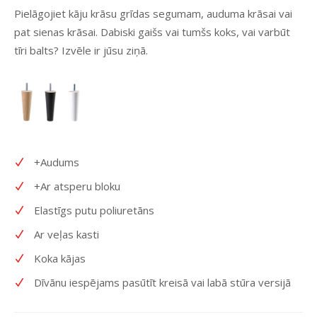
Pielāgojiet kāju krāsu grīdas segumam, auduma krāsai vai
pat sienas krāsai. Dabiski gaišs vai tumšs koks, vai varbūt
tīri balts? Izvēle ir jūsu ziņā.
+Audums
+Ar atsperu bloku
Elastīgs putu poliuretāns
Ar veļas kasti
Koka kājas
Dīvānu iespējams pasūtīt kreisā vai labā stūra versijā