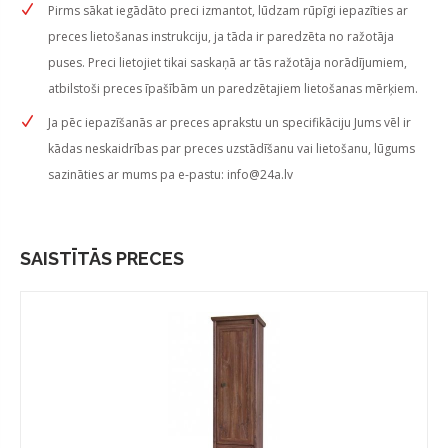
Pirms sākat iegādāto preci izmantot, lūdzam rūpīgi iepazīties ar
preces lietošanas instrukciju, ja tāda ir paredzēta no ražotāja
puses. Preci lietojiet tikai saskaņā ar tās ražotāja norādījumiem,
atbilstoši preces īpašībām un paredzētajiem lietošanas mērķiem.
Ja pēc iepazīšanās ar preces aprakstu un specifikāciju Jums vēl ir
kādas neskaidrības par preces uzstādīšanu vai lietošanu, lūgums
sazināties ar mums pa e-pastu:
info@24a.lv
SAISTĪTĀS PRECES