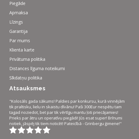
Piegāde
Apmaksa
Līzings
Garantija
Par mums
Klienta karte
Privātuma politika
Distances līguma noteikumi
Sīkdatņu politika
Atsauksmes
"Kolosāls gada sākums! Paldies par konkursu, kurā vinnējām
tik praltisku, lielu in skaistu dīvānu! Paši 300Eur nespētu tam
tagad noziedot, bet par tik vērtīgu mantu ļoti priecājamies!
Prieks par ātru un operatīvu piegādi! Jūs esat super! Brīnumi
notiek, jāspēj tik tiem noticēt! Pateicībā - Grinbergu ģimene!"