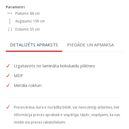
Parametri
Platums: 86 cm
Augstums: 195 cm
Dziļums: 55 cm
DETALIZĒTS APRAKSTS
PIEGĀDE UN APMAKSA
Izgatavots no lamināta kokskaidu plātnes
MDF
Metāla rokturi
Preces krāsa, kura ir norādīta bildē, var nenozīmīgi atšķirties, bet
informācija preces aprakstā ir vispārīga, tāpēc, iespējams, ka nav
minēti visi preces raksturlielumi.