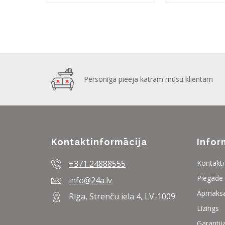
Personīga pieeja katram mūsu klientam
Kontaktinformācija
Infor
+371 24888555
Kontakti
Piegāde
info@24a.lv
Apmaks
Rīga, Strenču iela 4, LV-1009
Līzings
Garantij