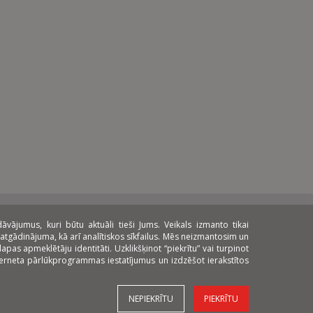
ājumus, kuri būtu aktuāli tieši Jums. Veikals izmanto tikai
atgādinājuma, kā arī analītiskos sīkfailus. Mēs neizmantosim un
pas apmeklētāju identitāti. Uzklikšķinot “piekrītu” vai turpinot
nterneta pārlūkprogrammas iestatījumus un izdzēšot ierakstītos
NEPIEKRĪTU
PIEKRĪTU