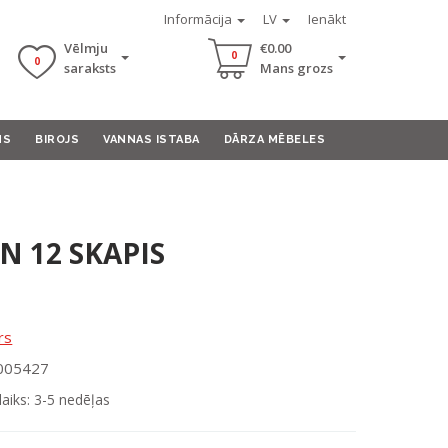
Informācija
LV
Ienākt
Vēlmju
€0.00
0
0
saraksts
Mans grozs
MS
BIROJS
VANNAS ISTABA
DĀRZA MĒBELES
N 12 SKAPIS
rs
0005427
laiks: 3-5 nedēļas