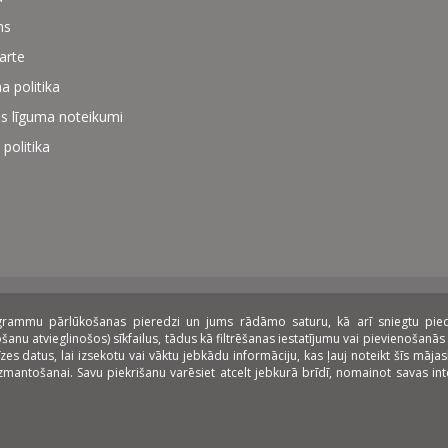
ms
karte
a politika
s līguma noteikumi
 politika
rogrammu pārlūkošanas pieredzi un jums rādāmo saturu, kā arī sniegtu piedāv
zings:
nu atvieglinošos) sīkfailus, tādus kā filtrēšanas iestatījumu vai pievienošanās 
datus, lai izsekotu vai vāktu jebkādu informāciju, kas ļauj noteikt šīs mājasla
 izmantošanai. Savu piekrišanu varēsiet atcelt jebkurā brīdī, nomainot savas i
as.