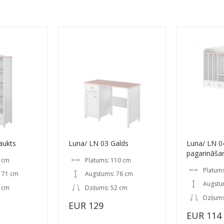
aukts
Luna/ LN 03 Galds
Luna/ LN 0
pagarināša
5 cm
Platums: 110 cm
Platum
171 cm
Augstums: 76 cm
Augstu
2 cm
Dziļums: 52 cm
Dziļum
EUR 129
EUR 114