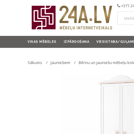
+371 2
VISAS MĒBELES
IZPĀRDOŠANA
VIESISTABA/GUĻAM
Sākums
Jauniešiem
Bērnu un jauniešu mēbeļu kol