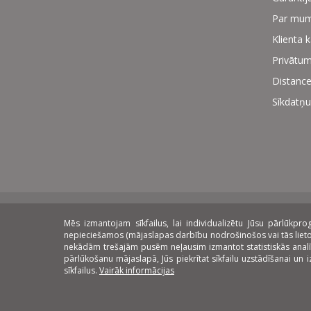
Par mu
Klienta 
Privātum
Distance
Sīkdatņu
Mēs izmantojam sīkfailus, lai individualizētu Jūsu pārlūkp
Norēķinu veidi:
Piegāde:
Lī
nepieciešamos (mājaslapas darbību nodrošinošos vai tās lietoša
nekādām trešajām pusēm neļausim izmantot statistiskās analīzes 
pārlūkošanu mājaslapā, Jūs piekrītat sīkfailu uzstādīšanai un
sīkfailus.
Vairāk informācijas
© 2026 24a.lv mēbeļu interneta veikals. Visas tiesības aizsargāt