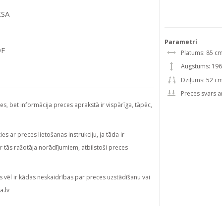
KSA
Parametri
DF
Platums: 85 c
Augstums: 19
Dziļums: 52 c
Preces svars a
ies, bet informācija preces aprakstā ir vispārīga, tāpēc,
s ar preces lietošanas instrukciju, ja tāda ir
ar tās ražotāja norādījumiem, atbilstoši preces
s vēl ir kādas neskaidrības par preces uzstādīšanu vai
a.lv