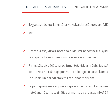
DETALIZĒTS APRAKSTS
PIEGĀDE UN APMA
Izgatavots no lamināta kokskaidu plātnes un M
ABS
Preces krāsa, kura ir norādīta bildē, var nenozīmīgi atšķirt
iespējams, ka nav minēti visi preces raksturlielumi.
Pirms sākat iegādāto preci izmantot, lūdzam rūpīgi iepazītie
paredzēta no ražotāja puses. Preci lietojiet tikai saskaņā 
īpašībām un paredzētajiem lietošanas mērķiem.
Ja pēc iepazīšanās ar preces aprakstu un specifikāciju Jum
lietošanu, lūgums sazināties ar mums pa e-pastu:
info@24