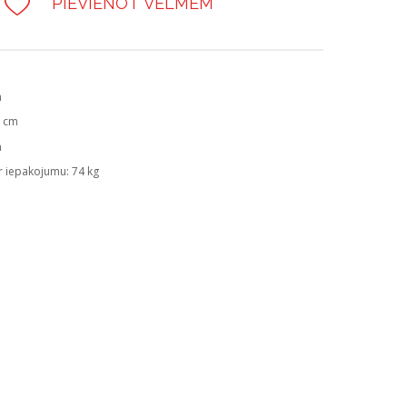
PIEVIENOT VĒLMĒM
m
6 cm
m
r iepakojumu: 74 kg