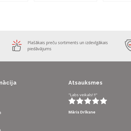
Plašākais preču sortiments un izdevīgākais
piedāvājums
mācija
Atsauksmes
"Labs veikals! !!"
Māris Drīksne
a
a