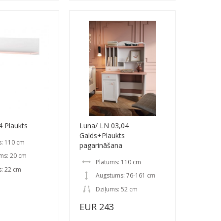
4 Plaukts
Luna/ LN 03,04
Galds+Plaukts
s: 110 cm
pagarināšana
ms: 20 cm
Platums: 110 cm
s: 22 cm
Augstums: 76-161 cm
Dziļums: 52 cm
EUR 243