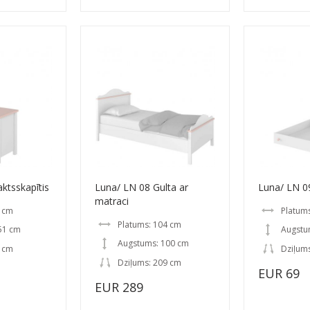
ktsskapītis
Luna/ LN 08 Gulta ar
Luna/ LN 0
matraci
5 cm
Platum
Platums: 104 cm
51 cm
Augstu
Augstums: 100 cm
2 cm
Dziļum
Dziļums: 209 cm
EUR 69
EUR 289