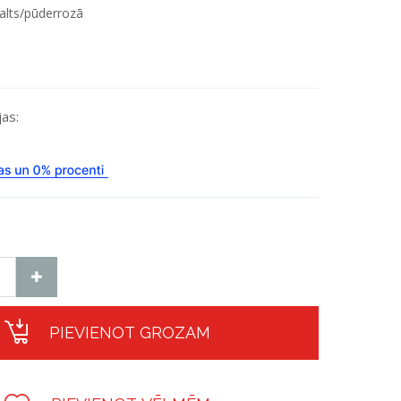
alts/pūderrozā
as:
PIEVIENOT GROZAM