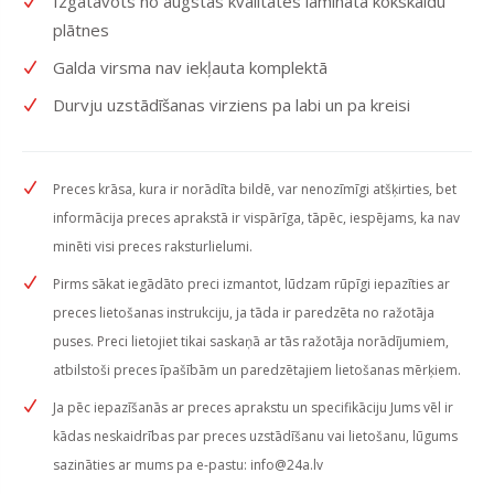
Izgatavots no augstas kvalitātes lamināta kokskaidu
plātnes
Galda virsma nav iekļauta komplektā
Durvju uzstādīšanas virziens pa labi un pa kreisi
Preces krāsa, kura ir norādīta bildē, var nenozīmīgi atšķirties, bet
informācija preces aprakstā ir vispārīga, tāpēc, iespējams, ka nav
minēti visi preces raksturlielumi.
Pirms sākat iegādāto preci izmantot, lūdzam rūpīgi iepazīties ar
preces lietošanas instrukciju, ja tāda ir paredzēta no ražotāja
puses. Preci lietojiet tikai saskaņā ar tās ražotāja norādījumiem,
atbilstoši preces īpašībām un paredzētajiem lietošanas mērķiem.
Ja pēc iepazīšanās ar preces aprakstu un specifikāciju Jums vēl ir
kādas neskaidrības par preces uzstādīšanu vai lietošanu, lūgums
sazināties ar mums pa e-pastu:
info@24a.lv