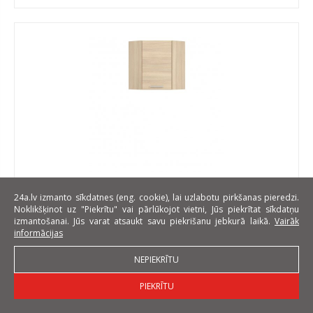
Modena TAFLA MD10/G60NW L/P 60/60 cm Sienas
24a.lv izmanto sīkdatnes (eng. cookie), lai uzlabotu pirkšanas pieredzi.
stūra skapītis
Noklikšķinot uz "Piekrītu" vai pārlūkojot vietni, Jūs piekrītat sīkdatņu
izmantošanai. Jūs varat atsaukt savu piekrišanu jebkurā laikā.
Vairāk
Platums: 60 cm
informācijas
Augstums: 72 cm
NEPIEKRĪTU
Dziļums: 60 cm
EUR 89
PIEKRĪTU