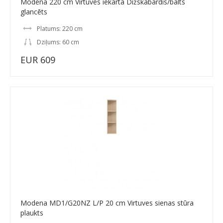
Modena 220 cm Virtuves iekārta Dižskābardis/balts
glancēts
Platums: 220 cm
Dziļums: 60 cm
EUR 609
Modena MD1/G20NZ L/P 20 cm Virtuves sienas stūra
plaukts