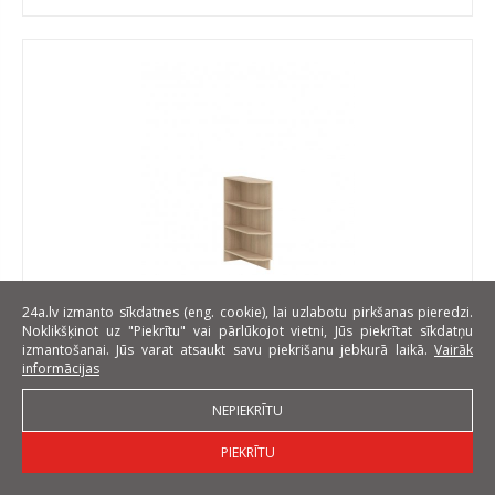
Modena MD11/D20NZ L/P 20 cm Grīdas stūra plaukts
24a.lv izmanto sīkdatnes (eng. cookie), lai uzlabotu pirkšanas pieredzi.
Noklikšķinot uz "Piekrītu" vai pārlūkojot vietni, Jūs piekrītat sīkdatņu
Platums: 19 cm
izmantošanai. Jūs varat atsaukt savu piekrišanu jebkurā laikā.
Vairāk
Augstums: 82 cm
informācijas
Dziļums: 55.5 cm
NEPIEKRĪTU
EUR 37
PIEKRĪTU