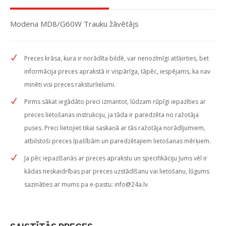
Modena MD8/G60W Trauku žāvētājs
Preces krāsa, kura ir norādīta bildē, var nenozīmīgi atšķirties, bet
informācija preces aprakstā ir vispārīga, tāpēc, iespējams, ka nav
minēti visi preces raksturlielumi.
Pirms sākat iegādāto preci izmantot, lūdzam rūpīgi iepazīties ar
preces lietošanas instrukciju, ja tāda ir paredzēta no ražotāja
puses. Preci lietojiet tikai saskaņā ar tās ražotāja norādījumiem,
atbilstoši preces īpašībām un paredzētajiem lietošanas mērķiem.
Ja pēc iepazīšanās ar preces aprakstu un specifikāciju Jums vēl ir
kādas neskaidrības par preces uzstādīšanu vai lietošanu, lūgums
sazināties ar mums pa e-pastu:
info@24a.lv