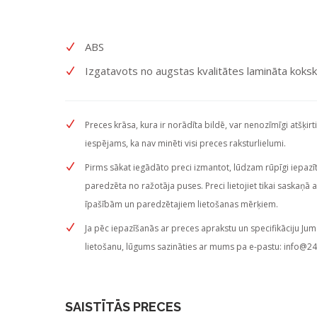
ABS
Izgatavots no augstas kvalitātes lamināta koksk
Preces krāsa, kura ir norādīta bildē, var nenozīmīgi atšķirt
iespējams, ka nav minēti visi preces raksturlielumi.
Pirms sākat iegādāto preci izmantot, lūdzam rūpīgi iepazītie
paredzēta no ražotāja puses. Preci lietojiet tikai saskaņā 
īpašībām un paredzētajiem lietošanas mērķiem.
Ja pēc iepazīšanās ar preces aprakstu un specifikāciju Jum
lietošanu, lūgums sazināties ar mums pa e-pastu:
info@24
SAISTĪTĀS PRECES