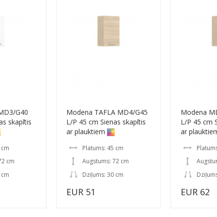
MD3/G40
Modena TAFLA MD4/G45
Modena M
s skapītis
L/P 45 cm Sienas skapītis
L/P 45 cm S
ar plauktiem
ar plauktie
0 cm
Platums: 45 cm
Platum
72 cm
Augstums: 72 cm
Augstu
0 cm
Dziļums: 30 cm
Dziļum
EUR 51
EUR 62