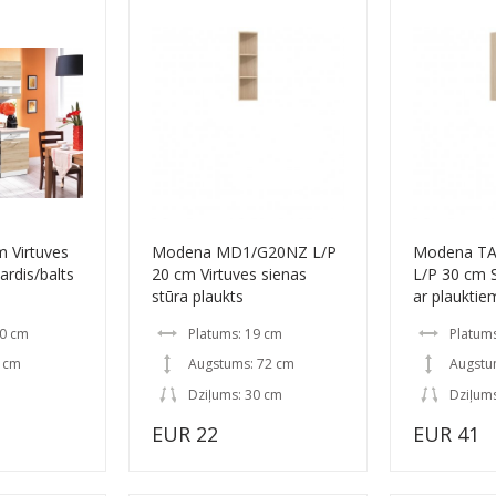
 Virtuves
Modena MD1/G20NZ L/P
Modena T
ardis/balts
20 cm Virtuves sienas
L/P 30 cm S
stūra plaukts
ar plauktie
20 cm
Platums: 19 cm
Platum
0 cm
Augstums: 72 cm
Augstu
Dziļums: 30 cm
Dziļum
EUR 22
EUR 41