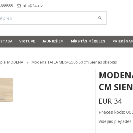
4888555
info@24a.lv
ISTABA
VIRTUVE
JAUNIEŠIEM
MĪKSTĀS MĒBELES
PRIEKŠNA
apīši MODENA
Modena TAFLA MD6/G50o 50 cm Sienas skapītis
MODENA
CM SIEN
EUR
34
Preces kods: 0
Vidējais piegādes 