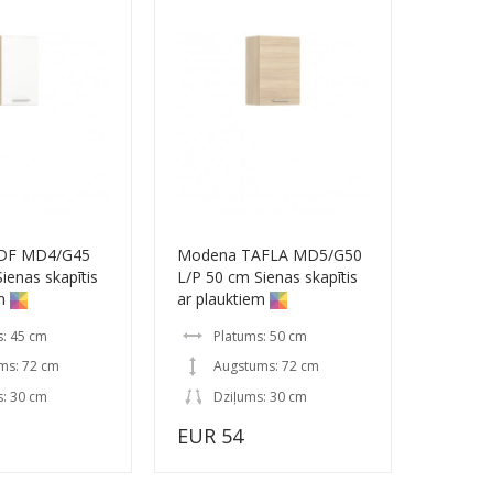
DF MD4/G45
Modena TAFLA MD5/G50
ienas skapītis
L/P 50 cm Sienas skapītis
m
ar plauktiem
s: 45 cm
Platums: 50 cm
ms: 72 cm
Augstums: 72 cm
s: 30 cm
Dziļums: 30 cm
EUR 54