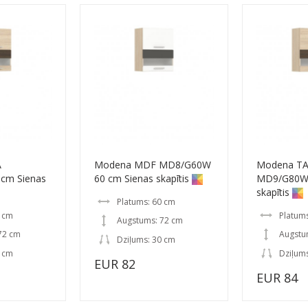
A
Modena MDF MD8/G60W
Modena T
cm Sienas
60 cm Sienas skapītis
MD9/G80W 
skapītis
Platums: 60 cm
0 cm
Platum
Augstums: 72 cm
72 cm
Augstu
Dziļums: 30 cm
0 cm
Dziļum
EUR 82
EUR 84