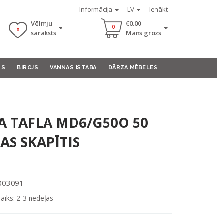
Informācija
LV
Ienākt
Vēlmju
€0.00
0
0
saraksts
Mans grozs
MS
BIROJS
VANNAS ISTABA
DĀRZA MĒBELES
 TAFLA MD6/G50O 50
AS SKAPĪTIS
0003091
laiks: 2-3 nedēļas