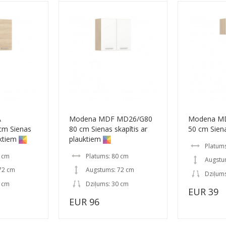
A
Modena MDF MD26/G80
Modena M
cm Sienas
80 cm Sienas skapītis ar
50 cm Siena
uktiem
plauktiem
Platum
0 cm
Platums: 80 cm
Augstu
72 cm
Augstums: 72 cm
Dziļum
0 cm
Dziļums: 30 cm
EUR 39
EUR 96