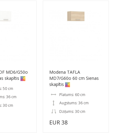
DF MD6/G50o
Modena TAFLA
s skapītis
MD7/G60o 60 cm Sienas
skapītis
s: 50 cm
Platums: 60 cm
ms: 36 cm
Augstums: 36 cm
s: 30 cm
Dziļums: 30 cm
EUR 38