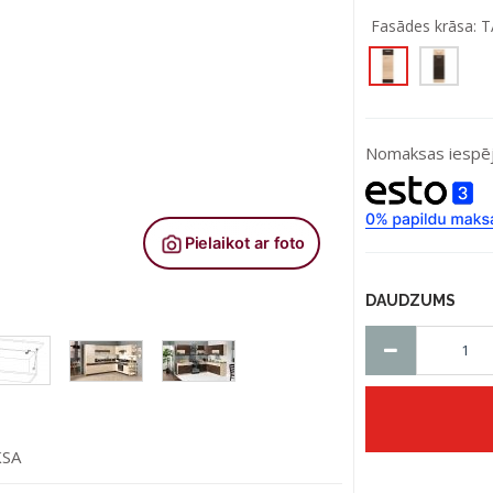
Fasādes krāsa:
T
Nomaksas iespēj
DAUDZUMS
KSA