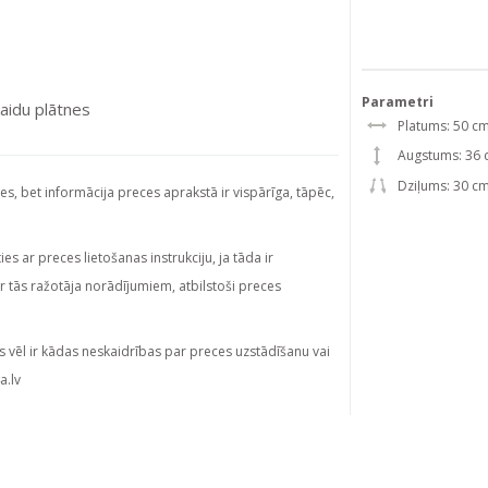
Parametri
aidu plātnes
Platums: 50 c
Augstums: 36
Dziļums: 30 c
ies, bet informācija preces aprakstā ir vispārīga, tāpēc,
s ar preces lietošanas instrukciju, ja tāda ir
ar tās ražotāja norādījumiem, atbilstoši preces
s vēl ir kādas neskaidrības par preces uzstādīšanu vai
a.lv