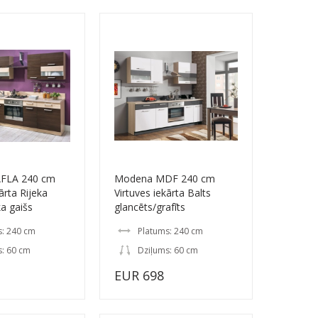
FLA 240 cm
Modena MDF 240 cm
ārta Rijeka
Virtuves iekārta Balts
a gaišs
glancēts/grafīts
s: 240 cm
Platums: 240 cm
s: 60 cm
Dziļums: 60 cm
EUR 698