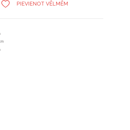
PIEVIENOT VĒLMĒM
m
 cm
m