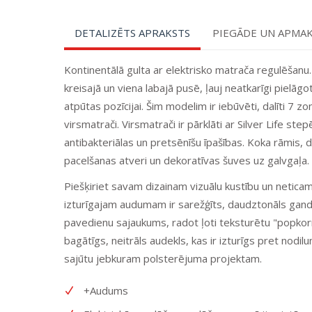
DETALIZĒTS APRAKSTS
PIEGĀDE UN APMA
Kontinentālā gulta ar elektrisko matrača regulēšanu.
kreisajā un viena labajā pusē, ļauj neatkarīgi pielāg
atpūtas pozīcijai. Šim modelim ir iebūvēti, dalīti 7 
virsmatrači. Virsmatrači ir pārklāti ar Silver Life s
antibakteriālas un pretsēnīšu īpašības. Koka rāmis, d
pacelšanas atveri un dekoratīvas šuves uz galvgaļa.
Piešķiriet savam dizainam vizuālu kustību un neticam
izturīgajam audumam ir sarežģīts, daudztonāls gand
pavedienu sajaukums, radot ļoti teksturētu "popkorna
bagātīgs, neitrāls audekls, kas ir izturīgs pret nodil
sajūtu jebkuram polsterējuma projektam.
+Audums