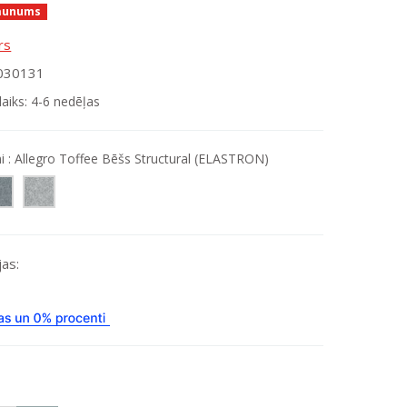
aunums
rs
0030131
laiks: 4-6 nedēļas
i :
Allegro Toffee Bēšs Structural (ELASTRON)
as: