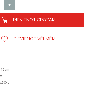
PIEVIENOT GROZAM
PIEVIENOT VĒLMĒM
m
-116 cm
cm
0x200 cm