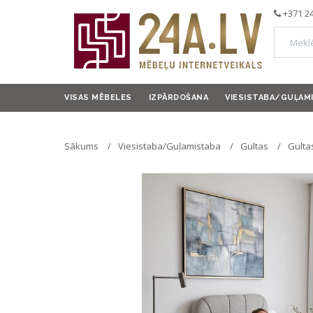
+371 2
VISAS MĒBELES
IZPĀRDOŠANA
VIESISTABA/GUĻAM
Sākums
Viesistaba/Guļamistaba
Gultas
Gulta