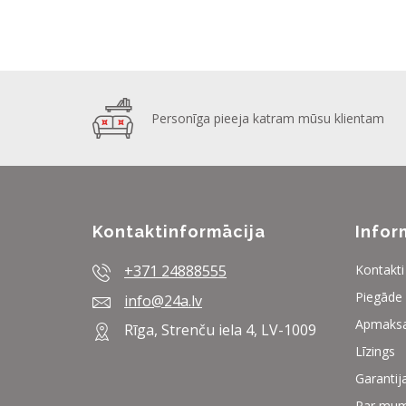
Personīga pieeja katram mūsu klientam
Kontaktinformācija
Infor
+371 24888555
Kontakti
Piegāde
info@24a.lv
Apmaks
Rīga, Strenču iela 4, LV-1009
Līzings
Garantij
Par mu