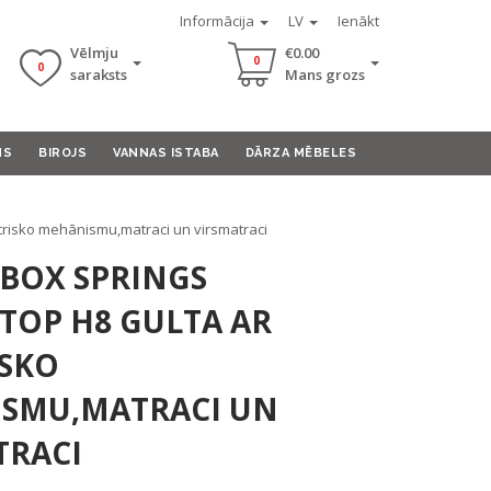
Informācija
LV
Ienākt
Vēlmju
€0.00
0
0
saraksts
Mans grozs
MS
BIROJS
VANNAS ISTABA
DĀRZA MĒBELES
ktrisko mehānismu,matraci un virsmatraci
 BOX SPRINGS
+TOP H8 GULTA AR
ISKO
SMU,MATRACI UN
TRACI