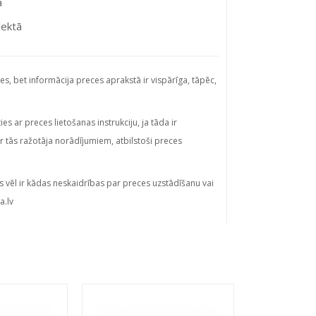
a
lektā
ies, bet informācija preces aprakstā ir vispārīga, tāpēc,
s ar preces lietošanas instrukciju, ja tāda ir
ar tās ražotāja norādījumiem, atbilstoši preces
s vēl ir kādas neskaidrības par preces uzstādīšanu vai
a.lv