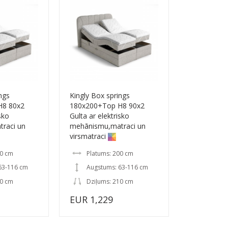
ngs
Kingly Box springs
H8 80x2
180x200+Top H8 90x2
sko
Gulta ar elektrisko
raci un
mehānismu,matraci un
virsmatraci
80 cm
Platums: 200 cm
63-116 cm
Augstums: 63-116 cm
10 cm
Dziļums: 210 cm
EUR 1,229