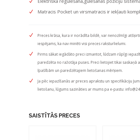
Elektriskā regulēšana,gulēšanas pozīciju sistēm
Matracis Pocket un virsmatracis ir iekļauti komp
Preces krāsa, kura ir norādīta bildē, var nenozīmīgi atšķirt
iespējams, ka nav minēti visi preces raksturlielumi.
Pirms sākat iegādāto preci izmantot, lūdzam rūpīgi iepazītie
paredzēta no ražotāja puses. Preci lietojiet tikai saskaņā 
īpašībām un paredzētajiem lietošanas mērķiem.
Ja pēc iepazīšanās ar preces aprakstu un specifikāciju Jum
lietošanu, lūgums sazināties ar mums pa e-pastu:
info@24
SAISTĪTĀS PRECES