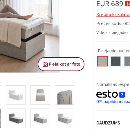
EUR
689
J
Kredīta kalkulato
Preces kods: 0
Vidējais piegādes 
Pieejamie audum
Nomaksas iespēj
DAUDZUMS