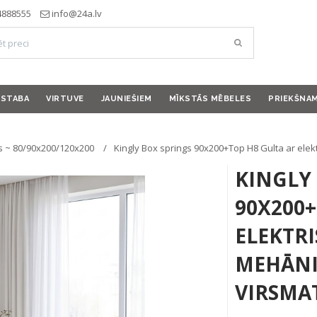
4888555
info@24a.lv
ISTABA
VIRTUVE
JAUNIEŠIEM
MĪKSTĀS MĒBELES
PRIEKŠNA
s ~ 80/90x200/120x200
Kingly Box springs 90x200+Top H8 Gulta ar ele
KINGLY
90X200
ELEKTR
MEHĀNI
VIRSMA