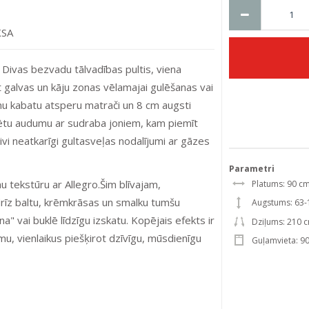
KSA
 Divas bezvadu tālvadības pultis, viena
ot galvas un kāju zonas vēlamajai gulēšanas vai
zonu kabatu atsperu matrači un 8 cm augsti
tepētu audumu ar sudraba joniem, kam piemīt
ivi neatkarīgi gultasveļas nodalījumi ar gāzes
Parametri
u tekstūru ar Allegro.Šim blīvajam,
Platums: 90 c
rīz baltu, krēmkrāsas un smalku tumšu
Augstums: 63
" vai buklē līdzīgu izskatu. Kopējais efekts ir
Dziļums: 210 
umu, vienlaikus piešķirot dzīvīgu, mūsdienīgu
Guļamvieta: 9