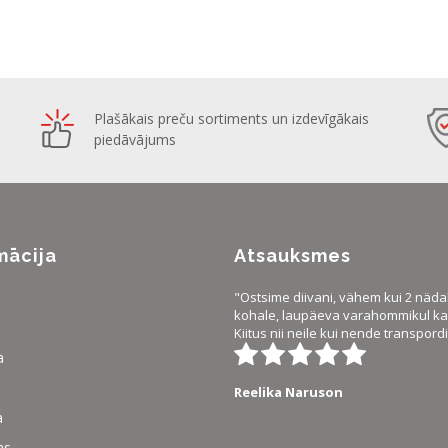
Plašākais preču sortiments un izdevīgākais
piedāvājums
mācija
Atsauksmes
"Ostsime diivani, vähem kui 2 näda
kohale, laupäeva varahommikul ka 
Kiitus nii neile kui nende transpordi
a
Reelika Naruson
a
ms