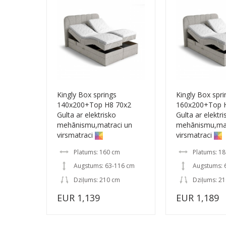
Kingly Box springs
Kingly Box spri
140x200+Top H8 70x2
160x200+Top 
Gulta ar elektrisko
Gulta ar elektri
mehānismu,matraci un
mehānismu,mat
virsmatraci
virsmatraci
Platums: 160 cm
Platums: 1
Augstums: 63-116 cm
Augstums: 
Dziļums: 210 cm
Dziļums: 2
EUR 1,139
EUR 1,189