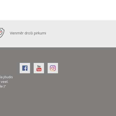
Vienmēr droši pirkumi
la jõudis
veel.
le )"