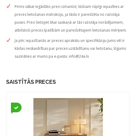
Pirms sākat iegādāto preci izmantot, lūdzam rūpīgi iepazīties ar
preces lietošanas instrukciju, ja tāda ir paredzēta no ražotāja
puses. Preci lietojiet tikai saskaņā ar tās ražotāja norādījumiem,
atbilstoši preces īpašībām un paredzētajiem lietošanas mērķiem.
Ja pēc iepazīšanās ar preces aprakstu un specifikāciju Jums vēl ir
kādas neskaidrības par preces uzstādīšanu vai lietošanu, lūgums
sazināties ar mums pa e-pastu:
info@24a.lv
SAISTĪTĀS PRECES