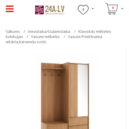
0
0
Sākums
Viesistaba/Guļamistaba
Klasiskās mēbeles
kolekcijas
Yasumi mēbeles
Yasumi Priekšnama
iekārta,Karameļu ozols