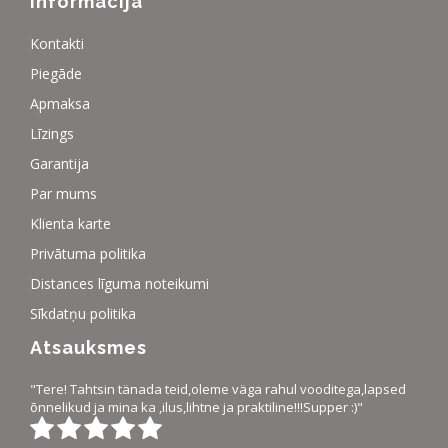
Informācija
Kontakti
Piegāde
Apmaksa
Līzings
Garantija
Par mums
Klienta karte
Privātuma politika
Distances līguma noteikumi
Sīkdatņu politika
Atsauksmes
"Tere! Tahtsin tänada teid,oleme väga rahul vooditega,lapsed
õnnelikud ja mina ka ,ilus,lihtne ja praktiline!!!Supper :)"