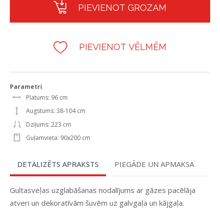
PIEVIENOT GROZAM
PIEVIENOT VĒLMĒM
Parametri
Platums: 96 cm
Augstums: 38-104 cm
Dziļums: 223 cm
Guļamvieta: 90x200 cm
DETALIZĒTS APRAKSTS
PIEGĀDE UN APMAKSA
Gultasveļas uzglabāšanas nodalījums ar gāzes pacēlāja
atveri un dekoratīvām šuvēm uz galvgaļa un kājgaļa.