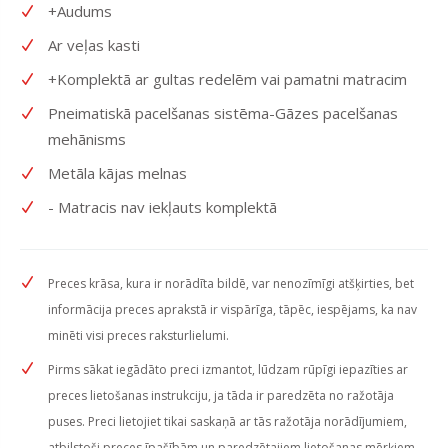
+Audums
Ar veļas kasti
+Komplektā ar gultas redelēm vai pamatni matracim
Pneimatiskā pacelšanas sistēma-Gāzes pacelšanas
mehānisms
Metāla kājas melnas
- Matracis nav iekļauts komplektā
Preces krāsa, kura ir norādīta bildē, var nenozīmīgi atšķirties, bet
informācija preces aprakstā ir vispārīga, tāpēc, iespējams, ka nav
minēti visi preces raksturlielumi.
Pirms sākat iegādāto preci izmantot, lūdzam rūpīgi iepazīties ar
preces lietošanas instrukciju, ja tāda ir paredzēta no ražotāja
puses. Preci lietojiet tikai saskaņā ar tās ražotāja norādījumiem,
atbilstoši preces īpašībām un paredzētajiem lietošanas mērķiem.