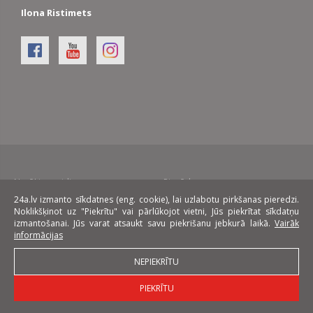
Ilona Ristimets
Norēķinu veidi:
Piegāde:
24a.lv izmanto sīkdatnes (eng. cookie), lai uzlabotu pirkšanas pieredzi.
Noklikšķinot uz "Piekrītu" vai pārlūkojot vietni, Jūs piekrītat sīkdatņu
Līzings:
izmantošanai. Jūs varat atsaukt savu piekrišanu jebkurā laikā.
Vairāk
informācijas
NEPIEKRĪTU
PIEKRĪTU
© 2026 24a.lv mēbeļu interneta veikals. Visas tiesības aizsargātas.