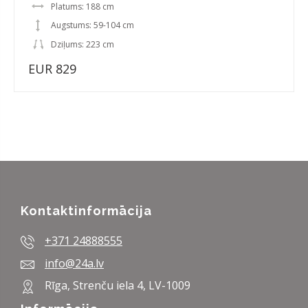
Platums: 188 cm
Augstums: 59-104 cm
Dziļums: 223 cm
EUR 829
Kontaktinformācija
+371 24888555
info@24a.lv
Rīga, Strenču iela 4, LV-1009