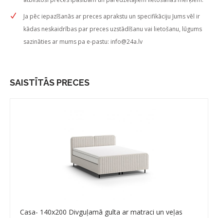
Ja pēc iepazīšanās ar preces aprakstu un specifikāciju Jums vēl ir
kādas neskaidrības par preces uzstādīšanu vai lietošanu, lūgums
sazināties ar mums pa e-pastu:
info@24a.lv
SAISTĪTĀS PRECES
Casa- 140x200 Divguļamā gulta ar matraci un veļas