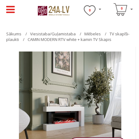
0
0
Sākums
Viesistaba/Guļamistaba
Mēbeles
TV skapīši-
plaukti
CAMIN MODERN RTV white + kamin TV Skapis