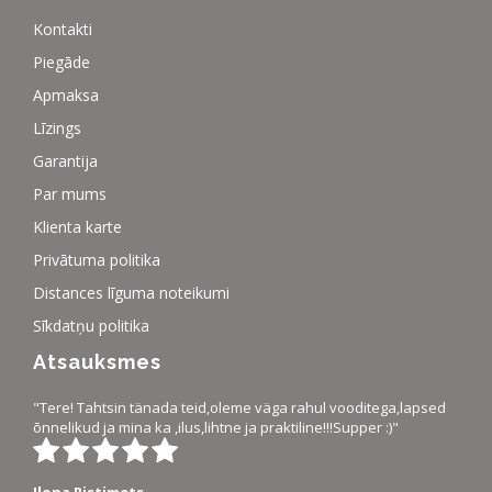
Kontakti
Piegāde
Apmaksa
Līzings
Garantija
Par mums
Klienta karte
Privātuma politika
Distances līguma noteikumi
Sīkdatņu politika
Atsauksmes
"Tere! Tahtsin tänada teid,oleme väga rahul vooditega,lapsed
õnnelikud ja mina ka ,ilus,lihtne ja praktiline!!!Supper :)"