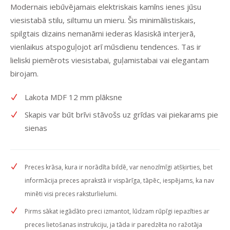
Modernais iebūvējamais elektriskais kamīns ienes jūsu
viesistabā stilu, siltumu un mieru. Šis minimālistiskais,
spilgtais dizains nemanāmi iederas klasiskā interjerā,
vienlaikus atspoguļojot arī mūsdienu tendences. Tas ir
lieliski piemērots viesistabai, guļamistabai vai elegantam
birojam.
Lakota MDF 12 mm plāksne
Skapis var būt brīvi stāvošs uz grīdas vai piekarams pie
sienas
Preces krāsa, kura ir norādīta bildē, var nenozīmīgi atšķirties, bet
informācija preces aprakstā ir vispārīga, tāpēc, iespējams, ka nav
minēti visi preces raksturlielumi.
Pirms sākat iegādāto preci izmantot, lūdzam rūpīgi iepazīties ar
preces lietošanas instrukciju, ja tāda ir paredzēta no ražotāja