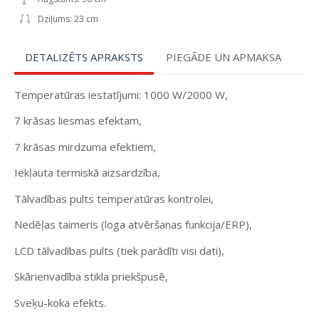
Dziļums: 23 cm
DETALIZĒTS APRAKSTS
PIEGĀDE UN APMAKSA
Temperatūras iestatījumi: 1000 W/2000 W,
7 krāsas liesmas efektam,
7 krāsas mirdzuma efektiem,
Iekļauta termiskā aizsardzība,
Tālvadības pults temperatūras kontrolei,
Nedēļas taimeris (loga atvēršanas funkcija/ERP),
LCD tālvadības pults (tiek parādīti visi dati),
Skārienvadība stikla priekšpusē,
Sveķu-koka efekts.