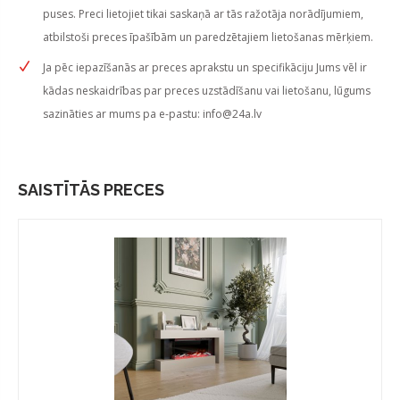
puses. Preci lietojiet tikai saskaņā ar tās ražotāja norādījumiem,
atbilstoši preces īpašībām un paredzētajiem lietošanas mērķiem.
Ja pēc iepazīšanās ar preces aprakstu un specifikāciju Jums vēl ir
kādas neskaidrības par preces uzstādīšanu vai lietošanu, lūgums
sazināties ar mums pa e-pastu:
info@24a.lv
SAISTĪTĀS PRECES